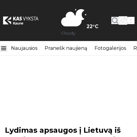
22
°C
Cloudy
Naujausios
Pranešk naujieną
Fotogalerijos
R
Lydimas apsaugos į Lietuvą iš