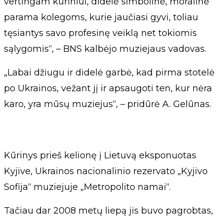
vertingam kūriniui, didelė simbolinė, moralinė
parama kolegoms, kurie jaučiasi gyvi, toliau
tęsiantys savo profesinę veiklą net tokiomis
sąlygomis“, – BNS kalbėjo muziejaus vadovas.
„Labai džiugu ir didelė garbė, kad pirma stotelė
po Ukrainos, vežant jį ir apsaugoti ten, kur nėra
karo, yra mūsų muziejus“, – pridūrė A. Gelūnas.
Kūrinys prieš kelionę į Lietuvą eksponuotas
Kyjive, Ukrainos nacionalinio rezervato „Kyjivo
Sofija“ muziejuje „Metropolito namai“.
Tačiau dar 2008 metų liepą jis buvo pagrobtas,