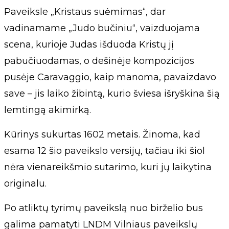
Paveiksle „Kristaus suėmimas“, dar
vadinamame „Judo bučiniu“, vaizduojama
scena, kurioje Judas išduoda Kristų jį
pabučiuodamas, o dešinėje kompozicijos
pusėje Caravaggio, kaip manoma, pavaizdavo
save – jis laiko žibintą, kurio šviesa išryškina šią
lemtingą akimirką.
Kūrinys sukurtas 1602 metais. Žinoma, kad
esama 12 šio paveikslo versijų, tačiau iki šiol
nėra vienareikšmio sutarimo, kuri jų laikytina
originalu.
Po atliktų tyrimų paveikslą nuo birželio bus
galima pamatyti LNDM Vilniaus paveikslų