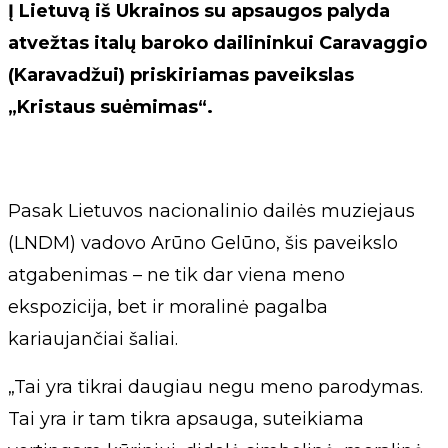
Į Lietuvą iš Ukrainos su apsaugos palyda
atvežtas italų baroko dailininkui Caravaggio
(Karavadžui) priskiriamas paveikslas
„Kristaus suėmimas“.
Pasak Lietuvos nacionalinio dailės muziejaus
(LNDM) vadovo Arūno Gelūno, šis paveikslo
atgabenimas – ne tik dar viena meno
ekspozicija, bet ir moralinė pagalba
kariaujančiai šaliai.
„Tai yra tikrai daugiau negu meno parodymas.
Tai yra ir tam tikra apsauga, suteikiama