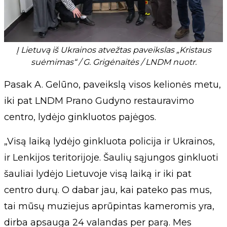
Į Lietuvą iš Ukrainos atvežtas paveikslas „Kristaus
suėmimas“ / G. Grigėnaitės / LNDM nuotr.
Pasak A. Gelūno, paveikslą visos kelionės metu,
iki pat LNDM Prano Gudyno restauravimo
centro, lydėjo ginkluotos pajėgos.
„Visą laiką lydėjo ginkluota policija ir Ukrainos,
ir Lenkijos teritorijoje. Šaulių sąjungos ginkluoti
šauliai lydėjo Lietuvoje visą laiką ir iki pat
centro durų. O dabar jau, kai pateko pas mus,
tai mūsų muziejus aprūpintas kameromis yra,
dirba apsauga 24 valandas per parą. Mes