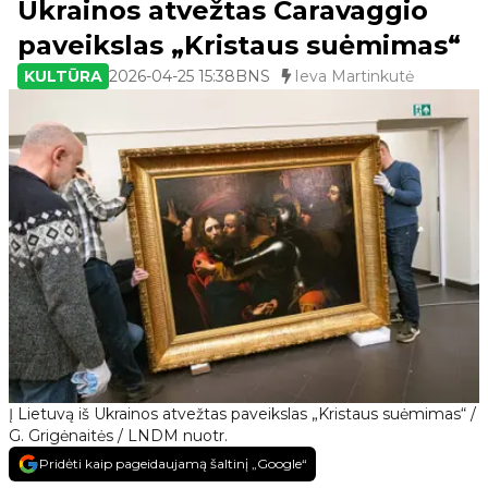
Ukrainos atvežtas Caravaggio
paveikslas „Kristaus suėmimas“
KULTŪRA
2026-04-25 15:38
BNS
Ieva Martinkutė
Į Lietuvą iš Ukrainos atvežtas paveikslas „Kristaus suėmimas“ /
G. Grigėnaitės / LNDM nuotr.
Pridėti kaip pageidaujamą šaltinį „Google“