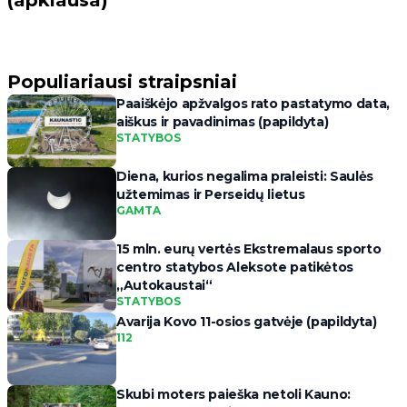
(apklausa)
Populiariausi straipsniai
Paaiškėjo apžvalgos rato pastatymo data,
aiškus ir pavadinimas (papildyta)
STATYBOS
Diena, kurios negalima praleisti: Saulės
užtemimas ir Perseidų lietus
GAMTA
15 mln. eurų vertės Ekstremalaus sporto
centro statybos Aleksote patikėtos
„Autokaustai“
STATYBOS
Avarija Kovo 11-osios gatvėje (papildyta)
112
Skubi moters paieška netoli Kauno: