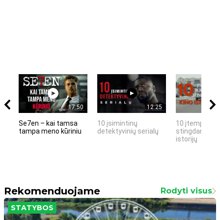
17:50
12:25
Se7en – kai tamsa
10 įsimintinų
10 įtemptų, k
tampa meno kūriniu
detektyvinių serialų
stingdančių k
istorijų
Rekomenduojame
Rodyti visus
STATYBOS