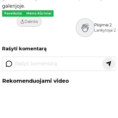
galerijoje.
Paveikslai
Meno Kūriniai
Dalintis
Plojimai
2
Lankytojai
2
Rašyti komentarą
Rekomenduojami video