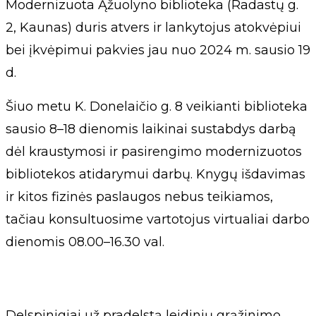
Modernizuota Ąžuolyno biblioteka (Radastų g.
2, Kaunas) duris atvers ir lankytojus atokvėpiui
bei įkvėpimui pakvies jau nuo 2024 m. sausio 19
d.
Šiuo metu K. Donelaičio g. 8 veikianti biblioteka
sausio 8–18 dienomis laikinai sustabdys darbą
dėl kraustymosi ir pasirengimo modernizuotos
bibliotekos atidarymui darbų. Knygų išdavimas
ir kitos fizinės paslaugos nebus teikiamos,
tačiau konsultuosime vartotojus virtualiai darbo
dienomis 08.00–16.30 val.
Delspinigiai už pradelstą leidinių grąžinimo