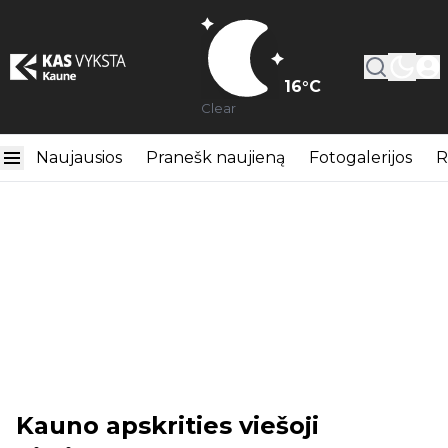
16
°C
Clear
Naujausios
Pranešk naujieną
Fotogalerijos
R
Kauno apskrities viešoji