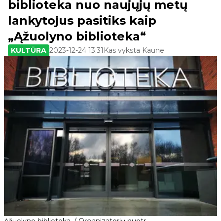
biblioteka nuo naujųjų metų
lankytojus pasitiks kaip
„Ąžuolyno biblioteka“
KULTŪRA
2023-12-24 13:31
Kas vyksta Kaune