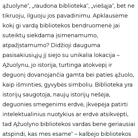
ąžuolyne“, „raudona biblioteka“, „viešąja“, bet ne
tikruoju, ilguoju jos pavadinimu. Apklausėme
kokį gi vardą bibliotekos bendruomenė jai
suteiktų siekdama įsimenamumo,
atpažįstamumo? Didžioji dauguma
pasisakiusiųjų jį siejo su unikalia lokacija –
Ąžuolynu, jo istorija, turtinga atokvėpį ir
deguonį dovanojančia gamta bei paties ąžuolo,
kaip išminties, gyvybės simboliu. Biblioteka yra
istorijų saugotoja, naujų istorijų nešėja,
deguonies smegenims erdvė, įkvėpėja patirti
intelektualinius nuotykius ar erdvė atsikvėpti,
tad Ąžuolyno bibliotekos vardas bene geriausiai
atspindi, kas mes esame“ – kalbėjo bibliotekos