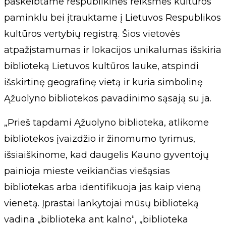
paskelbtame respublikinės reikšmės kultūros
paminklu bei įtrauktame į Lietuvos Respublikos
kultūros vertybių registrą. Šios vietovės
atpažįstamumas ir lokacijos unikalumas išskiria
biblioteką Lietuvos kultūros lauke, atspindi
išskirtinę geografinę vietą ir kuria simbolinę
Ąžuolyno bibliotekos pavadinimo sąsają su ja.
„Prieš tapdami Ąžuolyno biblioteka, atlikome
bibliotekos įvaizdžio ir žinomumo tyrimus,
išsiaiškinome, kad daugelis Kauno gyventojų
painioja mieste veikiančias viešąsias
bibliotekas arba identifikuoja jas kaip vieną
vienetą. Įprastai lankytojai mūsų biblioteką
vadina „biblioteka ant kalno“, „biblioteka