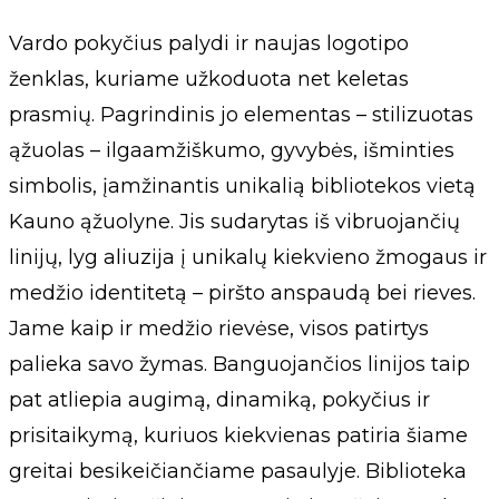
Vardo pokyčius palydi ir naujas logotipo
ženklas, kuriame užkoduota net keletas
prasmių. Pagrindinis jo elementas – stilizuotas
ąžuolas – ilgaamžiškumo, gyvybės, išminties
simbolis, įamžinantis unikalią bibliotekos vietą
Kauno ąžuolyne. Jis sudarytas iš vibruojančių
linijų, lyg aliuzija į unikalų kiekvieno žmogaus ir
medžio identitetą – piršto anspaudą bei rieves.
Jame kaip ir medžio rievėse, visos patirtys
palieka savo žymas. Banguojančios linijos taip
pat atliepia augimą, dinamiką, pokyčius ir
prisitaikymą, kuriuos kiekvienas patiria šiame
greitai besikeičiančiame pasaulyje. Biblioteka