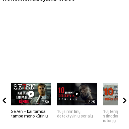
17:50
12:25
Se7en – kai tamsa
10 įsimintinų
10 įtemptų, k
tampa meno kūriniu
detektyvinių serialų
stingdančių k
istorijų