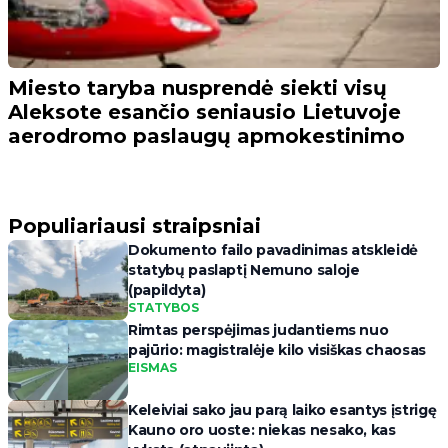
Miesto taryba nusprendė siekti visų
Aleksote esančio seniausio Lietuvoje
aerodromo paslaugų apmokestinimo
Populiariausi straipsniai
Dokumento failo pavadinimas atskleidė
statybų paslaptį Nemuno saloje
(papildyta)
STATYBOS
Rimtas perspėjimas judantiems nuo
pajūrio: magistralėje kilo visiškas chaosas
EISMAS
Keleiviai sako jau parą laiko esantys įstrigę
Kauno oro uoste: niekas nesako, kas