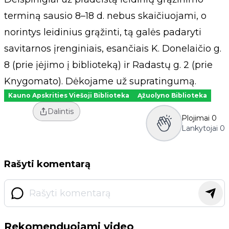
terminą sausio 8–18 d. nebus skaičiuojami, o
norintys leidinius grąžinti, tą galės padaryti
savitarnos įrenginiais, esančiais K. Donelaičio g.
8 (prie įėjimo į biblioteką) ir Radastų g. 2 (prie
Knygomato). Dėkojame už supratingumą.
Kauno Apskrities Viešoji Biblioteka
Ąžuolyno Biblioteka
Dalintis
Plojimai
0
Lankytojai
0
Rašyti komentarą
Rekomenduojami video