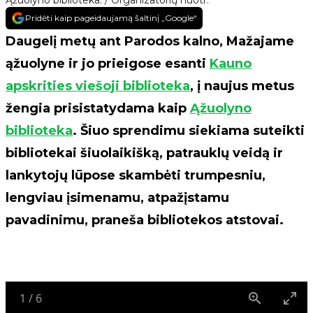
Ąžuolyno biblioteka. / Organizatorių nuotr.
Pridėti kaip pageidaujamą šaltinį „Google“
Daugelį metų ant Parodos kalno, Mažajame
ąžuolyne ir jo prieigose esanti
Kauno
apskrities viešoji biblioteka
, į naujus metus
žengia prisistatydama kaip
Ąžuolyno
biblioteka
. Šiuo sprendimu siekiama suteikti
bibliotekai šiuolaikišką, patrauklų veidą ir
lankytojų lūpose skambėti trumpesniu,
lengviau įsimenamu, atpažįstamu
pavadinimu, praneša bibliotekos atstovai.
1
/
6