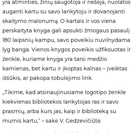
yra atminties, žinių saugotoja ir nešėja, nuolatos
auganti kartu su savo lankytoju ir dovanojanti
skaitymo malonumą. O kartais ir vos viena
perskaityta knyga gali apsukti žmogaus pasaulį
180 laipsnių kampu, savo poveikiu nuvilnydama
lyg banga. Vienos knygos poveikis užfiksuotas ir
ženkle, kuriame knyga yra tarsi medžio
kamienas, bet kartu ir įkoptas kalnas – įveiktas
iššūkis, ar pakopa tobulėjimo link.
„Tikime, kad atsinaujinusiame logotipo ženkle
kiekvienas bibliotekos lankytojas ras ir savo
prasmių, arba kurs jas, kaip ir biblioteką su
mumis kartu,“ – sakė V. Gedzevičiūtė.