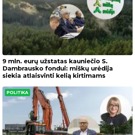
9 mln. eurų užstatas kauniečio S.
Dambrausko fondui: miškų urėdija
siekia atlaisvinti kelią kirtimams
POLITIKA