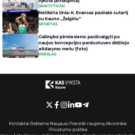
vyksta (atnaujinta)
SKAITYTOJAI
Netikėta žinia: K. Evansas pasirašė sutartį
su Kauno „Žalgiriu“
SPORTAS
Galimybė pirmiesiems pasižvalgyti po
naujos koncepcijos parduotuves didžiojo
atidarymo metu (foto)
VERSLAS
Kontaktai
•
Reklama
•
Naujausi
•
Pranešk naujieną
•
Akcininkai
•
Privatumo politika