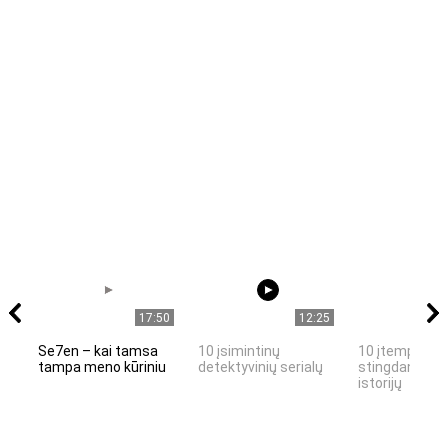
17:50
12:25
Se7en – kai tamsa
10 įsimintinų
10 įtemptų, k
tampa meno kūriniu
detektyvinių serialų
stingdančių k
istorijų