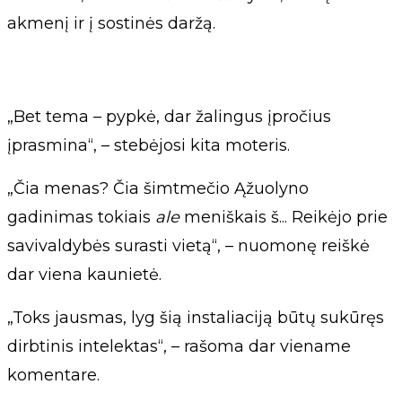
akmenį ir į sostinės daržą.
„Bet tema – pypkė, dar žalingus įpročius
įprasmina“, – stebėjosi kita moteris.
„Čia menas? Čia šimtmečio Ąžuolyno
gadinimas tokiais
ale
meniškais š... Reikėjo prie
savivaldybės surasti vietą“, – nuomonę reiškė
dar viena kaunietė.
„Toks jausmas, lyg šią instaliaciją būtų sukūręs
dirbtinis intelektas“, – rašoma dar viename
komentare.