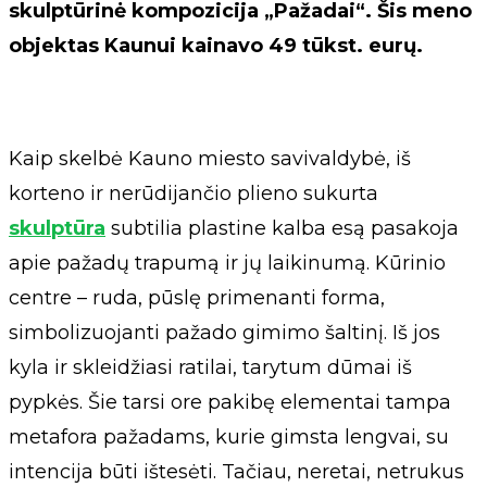
skulptūrinė kompozicija „Pažadai“. Šis meno
objektas Kaunui kainavo 49 tūkst. eurų.
Kaip skelbė Kauno miesto savivaldybė, iš
korteno ir nerūdijančio plieno sukurta
skulptūra
subtilia plastine kalba esą pasakoja
apie pažadų trapumą ir jų laikinumą. Kūrinio
centre – ruda, pūslę primenanti forma,
simbolizuojanti pažado gimimo šaltinį. Iš jos
kyla ir skleidžiasi ratilai, tarytum dūmai iš
pypkės. Šie tarsi ore pakibę elementai tampa
metafora pažadams, kurie gimsta lengvai, su
intencija būti ištesėti. Tačiau, neretai, netrukus