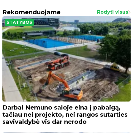
Rekomenduojame
Rodyti visus
STATYBOS
Darbai Nemuno saloje eina į pabaigą,
tačiau nei projekto, nei rangos sutarties
savivaldybė vis dar nerodo