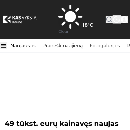
18
°C
Clear
Naujausios
Pranešk naujieną
Fotogalerijos
R
49 tūkst. eurų kainavęs naujas