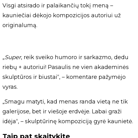
Visgi atsirado ir palaikančių tokį meną –
kauniečiai dėkojo kompozicijos autoriui už
originalumą.
„
Super
, reik sveiko humoro ir sarkazmo, dedu
riebų + autoriui! Pasaulis ne vien akademinės
skulptūros ir biustai“, – komentare pažymėjo
vyras.
„Smagu matyti, kad menas randa vietą ne tik
galerijose, bet ir viešoje erdvėje. Labai graži
idėja“, – skulptūrinę kompoziciją gyrė kaunietė.
Taip pat skaitykite