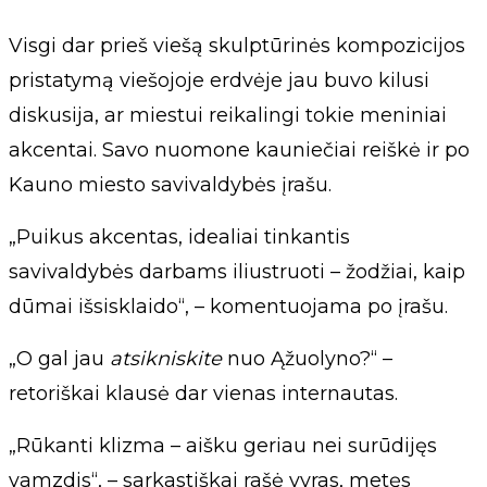
Visgi dar prieš viešą skulptūrinės kompozicijos
pristatymą viešojoje erdvėje jau buvo kilusi
diskusija, ar miestui reikalingi tokie meniniai
akcentai. Savo nuomone kauniečiai reiškė ir po
Kauno miesto savivaldybės įrašu.
„Puikus akcentas, idealiai tinkantis
savivaldybės darbams iliustruoti – žodžiai, kaip
dūmai išsisklaido“, – komentuojama po įrašu.
„O gal jau
atsikniskite
nuo Ąžuolyno?“ –
retoriškai klausė dar vienas internautas.
„Rūkanti klizma – aišku geriau nei surūdijęs
vamzdis“, – sarkastiškai rašė vyras, metęs