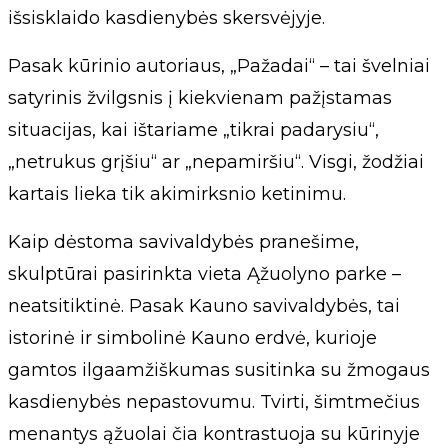
išsisklaido kasdienybės skersvėjyje.
Pasak kūrinio autoriaus, „Pažadai“ – tai švelniai
satyrinis žvilgsnis į kiekvienam pažįstamas
situacijas, kai ištariame „tikrai padarysiu“,
„netrukus grįšiu“ ar „nepamiršiu“. Visgi, žodžiai
kartais lieka tik akimirksnio ketinimu.
Kaip dėstoma savivaldybės pranešime,
skulptūrai pasirinkta vieta Ąžuolyno parke –
neatsitiktinė. Pasak Kauno savivaldybės, tai
istorinė ir simbolinė Kauno erdvė, kurioje
gamtos ilgaamžiškumas susitinka su žmogaus
kasdienybės nepastovumu. Tvirti, šimtmečius
menantys ąžuolai čia kontrastuoja su kūrinyje