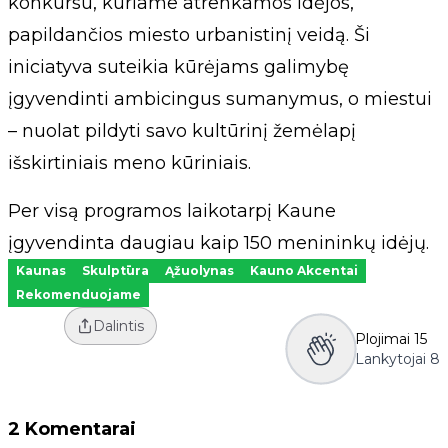
konkursu, kuriame atrenkamos idėjos,
papildančios miesto urbanistinį veidą. Ši
iniciatyva suteikia kūrėjams galimybę
įgyvendinti ambicingus sumanymus, o miestui
– nuolat pildyti savo kultūrinį žemėlapį
išskirtiniais meno kūriniais.
Per visą programos laikotarpį Kaune
įgyvendinta daugiau kaip 150 menininkų idėjų.
Kaunas
Skulptūra
Ąžuolynas
Kauno Akcentai
Rekomenduojame
Dalintis
Plojimai
15
Lankytojai
8
2 Komentarai