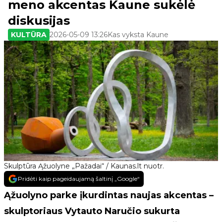
meno akcentas Kaune sukėlė
diskusijas
KULTŪRA
2026-05-09 13:26
Kas vyksta Kaune
Skulptūra Ąžuolyne „Pažadai“ / Kaunas.lt nuotr.
Pridėti kaip pageidaujamą šaltinį „Google“
Ąžuolyno parke įkurdintas naujas akcentas –
skulptoriaus Vytauto Naručio sukurta