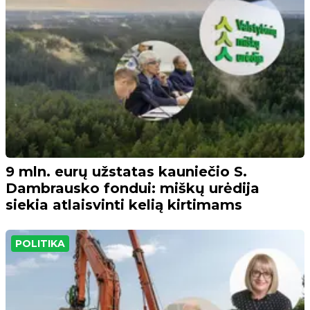
9 mln. eurų užstatas kauniečio S.
Dambrausko fondui: miškų urėdija
siekia atlaisvinti kelią kirtimams
POLITIKA