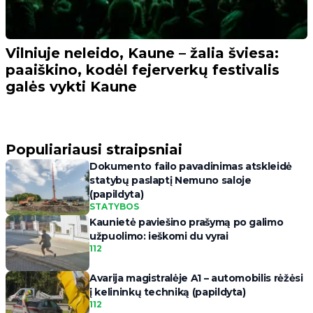
Vilniuje neleido, Kaune – žalia šviesa:
paaiškino, kodėl fejerverkų festivalis
galės vykti Kaune
Populiariausi straipsniai
Dokumento failo pavadinimas atskleidė
statybų paslaptį Nemuno saloje
(papildyta)
STATYBOS
Kaunietė paviešino prašymą po galimo
užpuolimo: ieškomi du vyrai
112
Avarija magistralėje A1 – automobilis rėžėsi
į kelininkų techniką (papildyta)
112