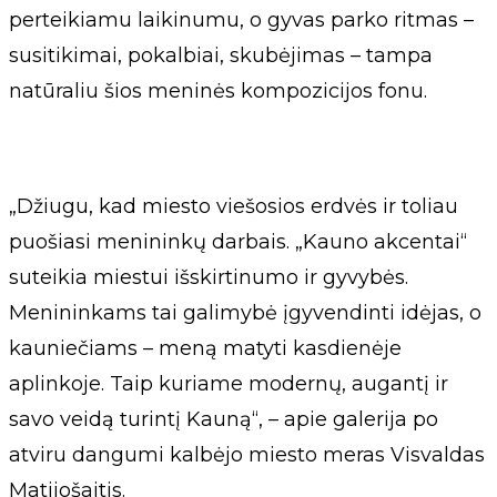
perteikiamu laikinumu, o gyvas parko ritmas –
susitikimai, pokalbiai, skubėjimas – tampa
natūraliu šios meninės kompozicijos fonu.
„Džiugu, kad miesto viešosios erdvės ir toliau
puošiasi menininkų darbais. „Kauno akcentai“
suteikia miestui išskirtinumo ir gyvybės.
Menininkams tai galimybė įgyvendinti idėjas, o
kauniečiams – meną matyti kasdienėje
aplinkoje. Taip kuriame modernų, augantį ir
savo veidą turintį Kauną“, – apie galerija po
atviru dangumi kalbėjo miesto meras Visvaldas
Matijošaitis.