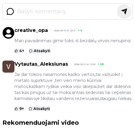
creative_opa
2026-05-12 kl. 22:17
+
4
Man pavadinimas gimė toks: iš bezdalų virvės nenupinsi
4
+
Atsakyti
Vytautas_Aleksiunas
2026-05-11 kl. 12:02
+
28
Jai dar tokios nasamonės kažko vertos,tai važiuokit į
metalo supirktuve ,ten vien meno kūriniai
mėtos.kažkam ryškiai veikia viso skiepai,bet dar didesnis
tas kas pinigus už tai moka.antras šedevras tai cepelinas
karmėlavoje.tiksliau vandens rezervuaras,daugiau niekas.
9
+
Atsakyti
Rekomenduojami video