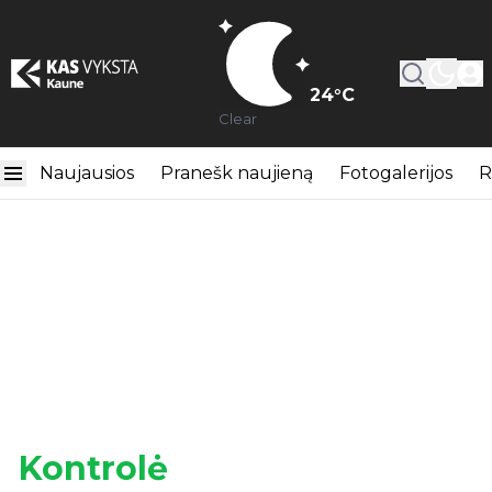
24
°C
Clear
Naujausios
Pranešk naujieną
Fotogalerijos
R
Kontrolė