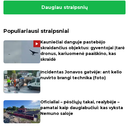
Daugiau straipsnių
Populiariausi straipsniai
Kauniečiai danguje pastebėjo
skraidančius objektus: gyventojai įtarė
dronus, kariuomenė paaiškino, kas
skraidė
Incidentas Jonavos gatvėje: ant kelio
nuvirto brangi technika (foto)
Oficialiai – pėsčiųjų takai, realybėje –
pamatai kaip daugiabučiui: kas vyksta
Nemuno saloje