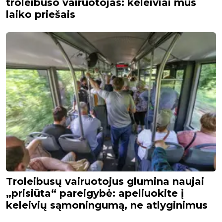
troleibuso vairuotojas: keleiviai mus
laiko priešais
Troleibusų vairuotojus glumina naujai
„prisiūta“ pareigybė: apeliuokite į
keleivių sąmoningumą, ne atlyginimus