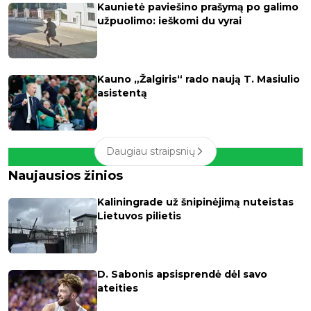
Kaunietė paviešino prašymą po galimo
užpuolimo: ieškomi du vyrai
Kauno „Žalgiris“ rado naują T. Masiulio
asistentą
Daugiau straipsnių
Naujausios žinios
Kaliningrade už šnipinėjimą nuteistas
Lietuvos pilietis
D. Sabonis apsisprendė dėl savo
ateities