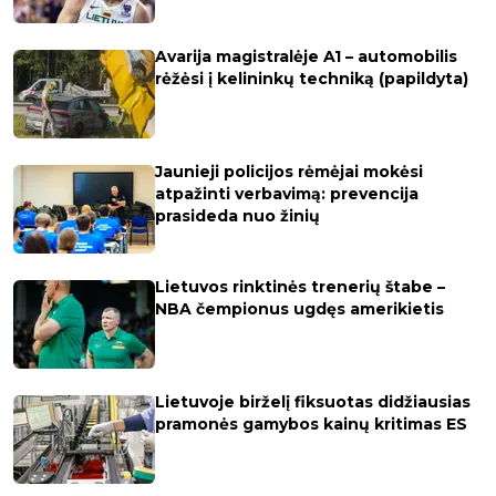
Avarija magistralėje A1 – automobilis
rėžėsi į kelininkų techniką (papildyta)
Jaunieji policijos rėmėjai mokėsi
atpažinti verbavimą: prevencija
prasideda nuo žinių
Lietuvos rinktinės trenerių štabe –
NBA čempionus ugdęs amerikietis
Lietuvoje birželį fiksuotas didžiausias
pramonės gamybos kainų kritimas ES