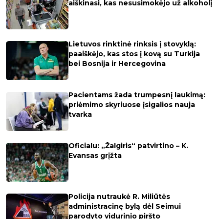
aiškinasi, kas nesusimokėjo už alkoholį
Lietuvos rinktinė rinksis į stovyklą:
paaiškėjo, kas stos į kovą su Turkija
bei Bosnija ir Hercegovina
Pacientams žada trumpesnį laukimą:
priėmimo skyriuose įsigalios nauja
tvarka
Oficialu: „Žalgiris“ patvirtino – K.
Evansas grįžta
Policija nutraukė R. Miliūtės
administracinę bylą dėl Seimui
parodyto vidurinio piršto