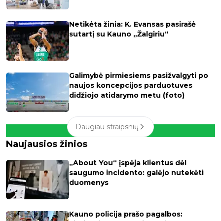
Netikėta žinia: K. Evansas pasirašė
sutartį su Kauno „Žalgiriu“
Galimybė pirmiesiems pasižvalgyti po
naujos koncepcijos parduotuves
didžiojo atidarymo metu (foto)
Daugiau straipsnių
Naujausios žinios
„About You“ įspėja klientus dėl
saugumo incidento: galėjo nutekėti
duomenys
Kauno policija prašo pagalbos: