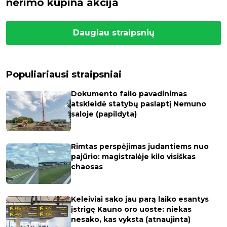
nerimo kupina akcija
Daugiau straipsnių
Populiariausi straipsniai
Dokumento failo pavadinimas
atskleidė statybų paslaptį Nemuno
saloje (papildyta)
Rimtas perspėjimas judantiems nuo
pajūrio: magistralėje kilo visiškas
chaosas
Keleiviai sako jau parą laiko esantys
įstrigę Kauno oro uoste: niekas
nesako, kas vyksta (atnaujinta)