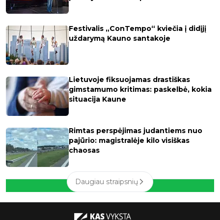
Festivalis „ConTempo“ kviečia į didįjį
uždarymą Kauno santakoje
Lietuvoje fiksuojamas drastiškas
gimstamumo kritimas: paskelbė, kokia
situacija Kaune
Rimtas perspėjimas judantiems nuo
pajūrio: magistralėje kilo visiškas
chaosas
Daugiau straipsnių