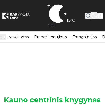
15
°C
Clear
Naujausios
Pranešk naujieną
Fotogalerijos
R
Kauno centrinis knygynas