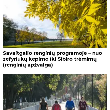
Savaitgalio renginių programoje – nuo
zefyriukų kepimo iki Sibiro trėmimų
(renginių apžvalga)