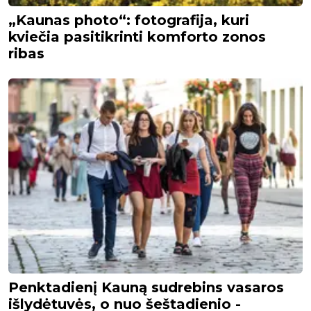
„Kaunas photo“: fotografija, kuri
kviečia pasitikrinti komforto zonos
ribas
Penktadienį Kauną sudrebins vasaros
išlydėtuvės, o nuo šeštadienio -