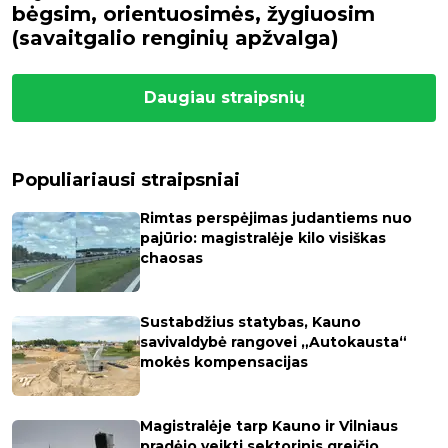
bėgsim, orientuosimės, žygiuosim
(savaitgalio renginių apžvalga)
Daugiau straipsnių
Populiariausi straipsniai
Rimtas perspėjimas judantiems nuo
pajūrio: magistralėje kilo visiškas
chaosas
Sustabdžius statybas, Kauno
savivaldybė rangovei „Autokausta“
mokės kompensacijas
Magistralėje tarp Kauno ir Vilniaus
pradėjo veikti sektorinis greičio