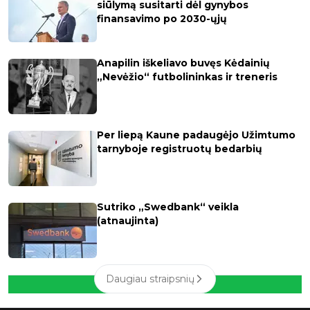
siūlymą susitarti dėl gynybos
finansavimo po 2030-ųjų
Anapilin iškeliavo buvęs Kėdainių
„Nevėžio“ futbolininkas ir treneris
Per liepą Kaune padaugėjo Užimtumo
tarnyboje registruotų bedarbių
Sutriko „Swedbank“ veikla
(atnaujinta)
Daugiau straipsnių