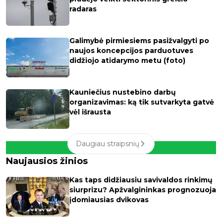
radaras
Galimybė pirmiesiems pasižvalgyti po
naujos koncepcijos parduotuves
didžiojo atidarymo metu (foto)
Kauniečius nustebino darbų
organizavimas: ką tik sutvarkyta gatvė
vėl išrausta
Daugiau straipsnių
Naujausios žinios
Kas taps didžiausiu savivaldos rinkimų
siurprizu? Apžvalgininkas prognozuoja
įdomiausias dvikovas