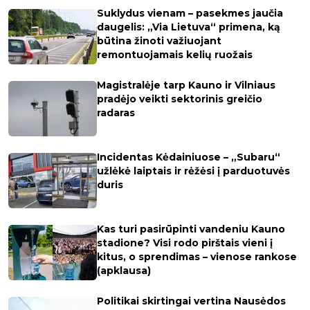
Suklydus vienam – pasekmes jaučia
daugelis: „Via Lietuva“ primena, ką
būtina žinoti važiuojant
remontuojamais kelių ruožais
Magistralėje tarp Kauno ir Vilniaus
pradėjo veikti sektorinis greičio
radaras
Incidentas Kėdainiuose – „Subaru“
užlėkė laiptais ir rėžėsi į parduotuvės
duris
Kas turi pasirūpinti vandeniu Kauno
stadione? Visi rodo pirštais vieni į
kitus, o sprendimas – vienose rankose
(apklausa)
Politikai skirtingai vertina Nausėdos