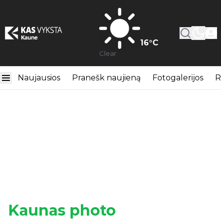
16
°C
Clear
Naujausios
Pranešk naujieną
Fotogalerijos
R
Kaunas photo