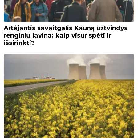
Artėjantis savaitgalis Kauną užtvindys
renginių lavina: kaip visur spėti ir
išsirinkti?