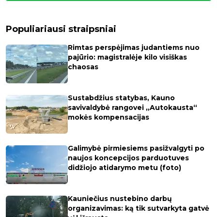
Populiariausi straipsniai
Rimtas perspėjimas judantiems nuo
pajūrio: magistralėje kilo visiškas
chaosas
Sustabdžius statybas, Kauno
savivaldybė rangovei „Autokausta“
mokės kompensacijas
Galimybė pirmiesiems pasižvalgyti po
naujos koncepcijos parduotuves
didžiojo atidarymo metu (foto)
Kauniečius nustebino darbų
organizavimas: ką tik sutvarkyta gatvė