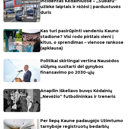
Incidentas Kėdainiuose – „Subaru“
užlėkė laiptais ir rėžėsi į parduotuvės
duris
Kas turi pasirūpinti vandeniu Kauno
stadione? Visi rodo pirštais vieni į
kitus, o sprendimas – vienose rankose
(apklausa)
Politikai skirtingai vertina Nausėdos
siūlymą susitarti dėl gynybos
finansavimo po 2030-ųjų
Anapilin iškeliavo buvęs Kėdainių
„Nevėžio“ futbolininkas ir treneris
Per liepą Kaune padaugėjo Užimtumo
tarnyboje registruotų bedarbių