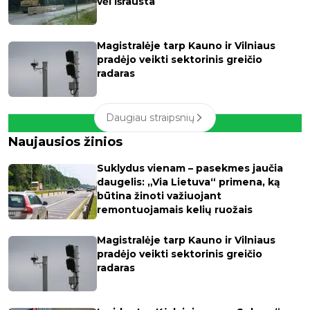
vėl išrausta
Magistralėje tarp Kauno ir Vilniaus
pradėjo veikti sektorinis greičio
radaras
Daugiau straipsnių
Naujausios žinios
Suklydus vienam – pasekmes jaučia
daugelis: „Via Lietuva“ primena, ką
būtina žinoti važiuojant
remontuojamais kelių ruožais
Magistralėje tarp Kauno ir Vilniaus
pradėjo veikti sektorinis greičio
radaras