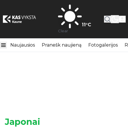
11
°C
Clear
Naujausios
Pranešk naujieną
Fotogalerijos
R
Japonai