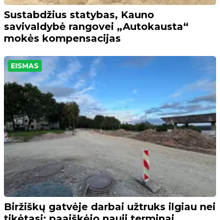
Sustabdžius statybas, Kauno
savivaldybė rangovei „Autokausta“
mokės kompensacijas
EISMAS
Biržiškų gatvėje darbai užtruks ilgiau nei
tikėtasi: paaiškėjo nauji terminai