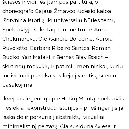
šviesos ir vidinės įtampos partitūra, o
choreografo Gajaus Žmavco judesio kalba
išgrynina istoriją iki universalių būties temų.
Spektaklyje šoks tarptautinė trupė: Anna
Chekmarova, Oleksandra Borodina, Aurora
Ruvoletto, Barbara Ribeiro Santos, Roman
Budko, Yan Malaki ir Bernat Blay Bosch –
skirtingų mokyklų ir patirčių menininkai, kurių
individuali plastika susilieja į vientisą sceninį
pasakojimą.
Įkvėptas legendų apie Herkų Mantą, spektaklis
nesiekia rekonstruoti istorijos – priešingai, jis ją
išskaido ir perkuria į abstraktų, vizualiai
minimalistinį peizažą. Čia susiduria šviesa ir