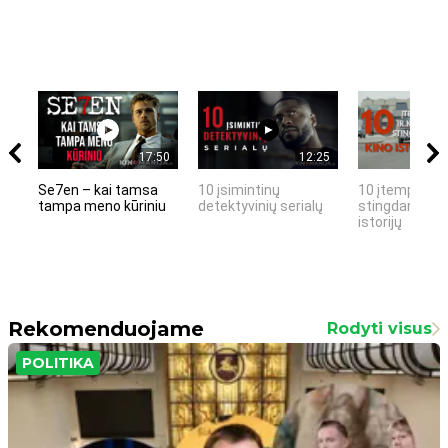
17:50
12:25
Se7en – kai tamsa
10 įsimintinų
10 įtemptų, k
tampa meno kūriniu
detektyvinių serialų
stingdančių k
istorijų
Rekomenduojame
Rodyti visus
POLITIKA