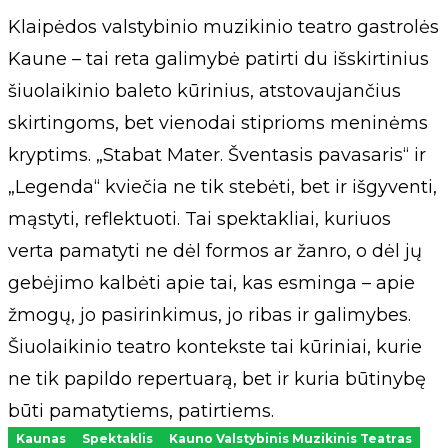
Klaipėdos valstybinio muzikinio teatro gastrolės
Kaune – tai reta galimybė patirti du išskirtinius
šiuolaikinio baleto kūrinius, atstovaujančius
skirtingoms, bet vienodai stiprioms meninėms
kryptims. „Stabat Mater. Šventasis pavasaris“ ir
„Legenda“ kviečia ne tik stebėti, bet ir išgyventi,
mąstyti, reflektuoti. Tai spektakliai, kuriuos
verta pamatyti ne dėl formos ar žanro, o dėl jų
gebėjimo kalbėti apie tai, kas esminga – apie
žmogų, jo pasirinkimus, jo ribas ir galimybes.
Šiuolaikinio teatro kontekste tai kūriniai, kurie
ne tik papildo repertuarą, bet ir kuria būtinybę
būti pamatytiems, patirtiems.
Kaunas
Spektaklis
Kauno Valstybinis Muzikinis Teatras