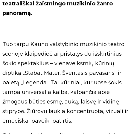
teatrališkai žaismingo muzikinio žanro
panoramą.
Tuo tarpu Kauno valstybinio muzikinio teatro
scenoje klaipėdiečiai pristatys du išskirtinius
šokio spektaklius – vienaveiksmių kūrinių
diptiką „Stabat Mater. Šventasis pavasaris“ ir
baletą „Legenda“. Tai kūriniai, kuriuose šokis
tampa universalia kalba, kalbančia apie
žmogaus būties esmę, auką, laisvę ir vidinę
stiprybę. Žiūrovų laukia koncentruota, vizuali ir
emociškai paveiki patirtis.