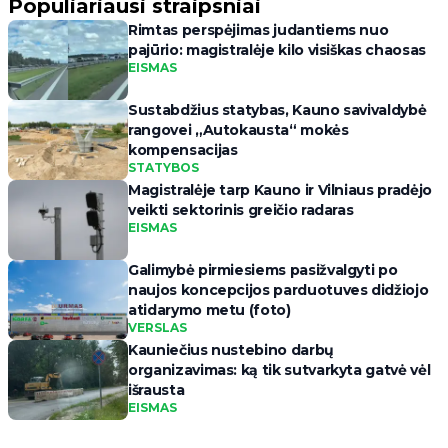
Populiariausi straipsniai
Rimtas perspėjimas judantiems nuo
pajūrio: magistralėje kilo visiškas chaosas
EISMAS
Sustabdžius statybas, Kauno savivaldybė
rangovei „Autokausta“ mokės
kompensacijas
STATYBOS
Magistralėje tarp Kauno ir Vilniaus pradėjo
veikti sektorinis greičio radaras
EISMAS
Galimybė pirmiesiems pasižvalgyti po
naujos koncepcijos parduotuves didžiojo
atidarymo metu (foto)
VERSLAS
Kauniečius nustebino darbų
organizavimas: ką tik sutvarkyta gatvė vėl
išrausta
EISMAS