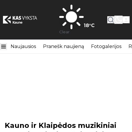
18
°C
Clear
Naujausios
Pranešk naujieną
Fotogalerijos
R
Kauno ir Klaipėdos muzikiniai