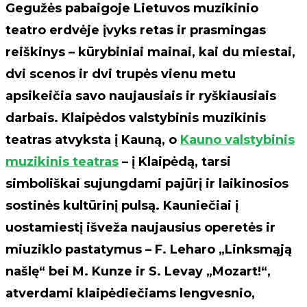
Gegužės pabaigoje Lietuvos muzikinio
teatro erdvėje įvyks retas ir prasmingas
reiškinys – kūrybiniai mainai, kai du miestai,
dvi scenos ir dvi trupės vienu metu
apsikeičia savo naujausiais ir ryškiausiais
darbais. Klaipėdos valstybinis muzikinis
teatras atvyksta į Kauną, o
Kauno valstybinis
muzikinis teatras
– į Klaipėdą, tarsi
simboliškai sujungdami pajūrį ir laikinosios
sostinės kultūrinį pulsą. Kauniečiai į
uostamiestį išveža naujausius operetės ir
miuziklo pastatymus – F. Leharo „Linksmąją
našlę“ bei M. Kunze ir S. Levay „Mozart!“,
atverdami klaipėdiečiams lengvesnio,