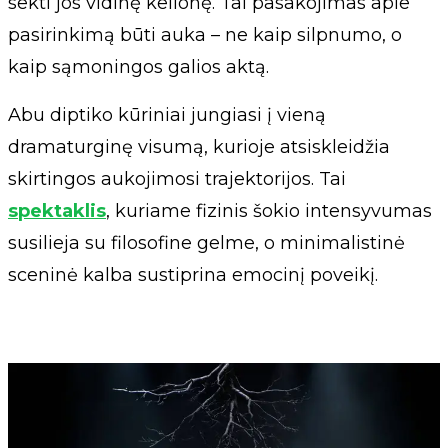
sekti jos vidinę kelionę. Tai pasakojimas apie
pasirinkimą būti auka – ne kaip silpnumo, o
kaip sąmoningos galios aktą.
Abu diptiko kūriniai jungiasi į vieną
dramaturginę visumą, kurioje atsiskleidžia
skirtingos aukojimosi trajektorijos. Tai
spektaklis
, kuriame fizinis šokio intensyvumas
susilieja su filosofine gelme, o minimalistinė
sceninė kalba sustiprina emocinį poveikį.