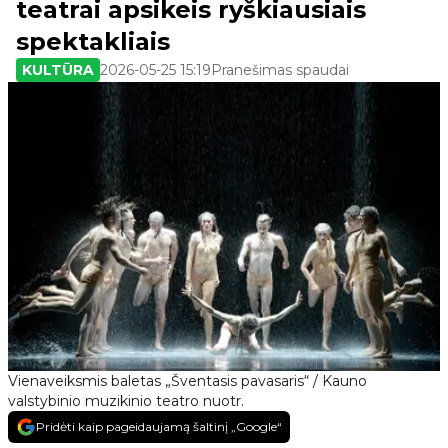
teatrai apsikeis ryškiausiais
spektakliais
KULTŪRA
2026-05-25 15:19
Pranešimas spaudai
Vienaveiksmis baletas „Šventasis pavasaris“ / Kauno
valstybinio muzikinio teatro nuotr.
Pridėti kaip pageidaujamą šaltinį „Google“