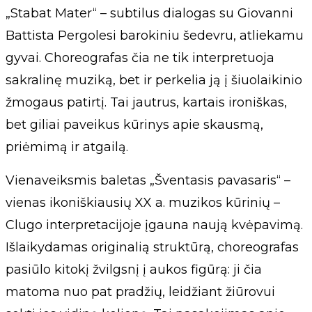
„Stabat Mater“ – subtilus dialogas su Giovanni
Battista Pergolesi barokiniu šedevru, atliekamu
gyvai. Choreografas čia ne tik interpretuoja
sakralinę muziką, bet ir perkelia ją į šiuolaikinio
žmogaus patirtį. Tai jautrus, kartais ironiškas,
bet giliai paveikus kūrinys apie skausmą,
priėmimą ir atgailą.
Vienaveiksmis baletas „Šventasis pavasaris“ –
vienas ikoniškiausių XX a. muzikos kūrinių –
Clugo interpretacijoje įgauna naują kvėpavimą.
Išlaikydamas originalią struktūrą, choreografas
pasiūlo kitokį žvilgsnį į aukos figūrą: ji čia
matoma nuo pat pradžių, leidžiant žiūrovui