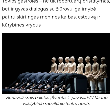
Tokios gastrolės – ne tik repertuarų pristatymas,
bet ir gyvas dialogas su žiūrovu, galimybė
patirti skirtingas menines kalbas, estetiką ir
kūrybines kryptis.
Vienaveiksmis baletas „Šventasis pavasaris“ / Kauno
valstybinio muzikinio teatro nuotr.