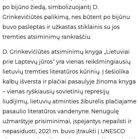
po bijūno žiedą, simbolizuojantį D.
Grinkevičiūtės palikimą, nes būtent po bijūnu
buvo paslėptas ir užkastas stiklainis su jos
tremties atsiminimų rankraščiu.
D. Grinkevičiūtės atsiminimų knyga „Lietuviai
prie Laptevų jūros“ yra vienas reikšmingiausių
lietuvių tremties literatūros kūrinių. Į šešiolika
kalbų išversta ir plačiai pasaulyje žinoma knyga
– vienas ryškiausių sovietinių represijų
liudijimų, lietuvių atminties žiburėlis plačiajame
pasaulio literatūros vandenyne. Nenugulę
užmarštyje prisiminimai, įspėjantys nepailsti ir
nepasiduoti, 2021 m. buvo įtraukti į UNESCO