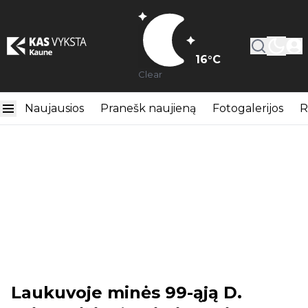
16
°C
Clear
Naujausios
Pranešk naujieną
Fotogalerijos
R
Laukuvoje minės 99-ąją D.