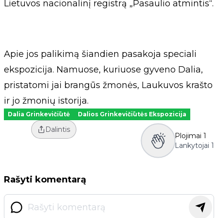
Lietuvos nacionalinį registrą „Pasaulio atmintis“.
Apie jos palikimą šiandien pasakoja speciali
ekspozicija. Namuose, kuriuose gyveno Dalia,
pristatomi jai brangūs žmonės, Laukuvos krašto
ir jo žmonių istorija.
Dalia Grinkevičiūtė
Dalios Grinkevičiūtės Ekspozicija
Dalintis
Plojimai
1
Lankytojai
1
Rašyti komentarą