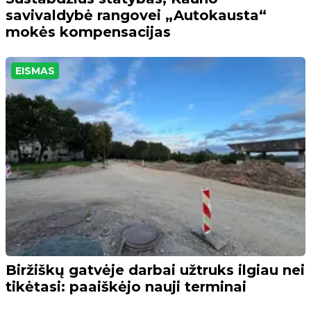
savivaldybė rangovei „Autokausta“
mokės kompensacijas
EISMAS
Biržiškų gatvėje darbai užtruks ilgiau nei
tikėtasi: paaiškėjo nauji terminai