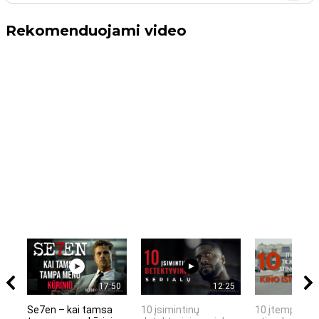
Rekomenduojami video
17:50
12:25
Se7en – kai tamsa
10 įsimintinų
10 įtemptų, k