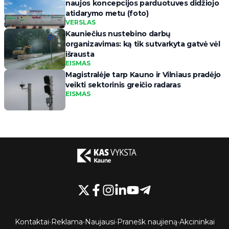
naujos koncepcijos parduotuves didžiojo
atidarymo metu (foto)
VERSLAS
Kauniečius nustebino darbų
organizavimas: ką tik sutvarkyta gatvė vėl
išrausta
EISMAS
Magistralėje tarp Kauno ir Vilniaus pradėjo
veikti sektorinis greičio radaras
EISMAS
Kontaktai
•
Reklama
•
Naujausi
•
Pranešk naujieną
•
Akcininkai