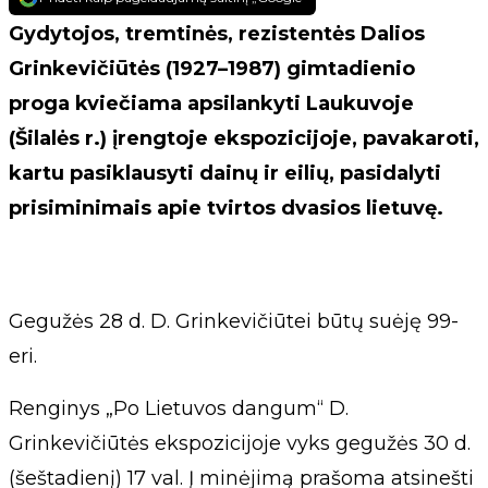
Gydytojos, tremtinės, rezistentės Dalios
Grinkevičiūtės (1927–1987) gimtadienio
proga kviečiama apsilankyti Laukuvoje
(Šilalės r.) įrengtoje ekspozicijoje, pavakaroti,
kartu pasiklausyti dainų ir eilių, pasidalyti
prisiminimais apie tvirtos dvasios lietuvę.
Gegužės 28 d. D. Grinkevičiūtei būtų suėję 99-
eri.
Renginys „Po Lietuvos dangum“ D.
Grinkevičiūtės ekspozicijoje vyks gegužės 30 d.
(šeštadienį) 17 val. Į minėjimą prašoma atsinešti