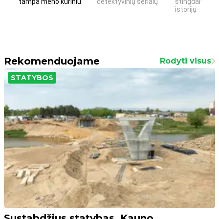
tampa meno kūriniu
detektyvinių serialų
stingdančių k
istorijų
Rekomenduojame
Rodyti visus
STATYBOS
Sustabdžius statybas, Kauno