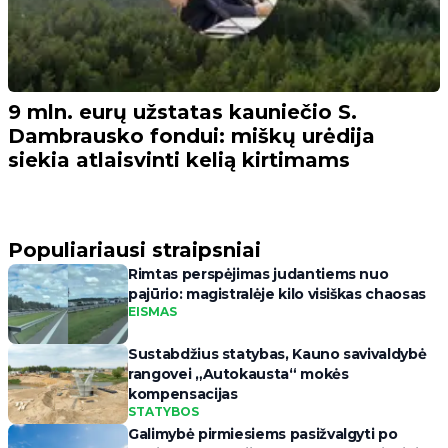
9 mln. eurų užstatas kauniečio S.
Dambrausko fondui: miškų urėdija
siekia atlaisvinti kelią kirtimams
Populiariausi straipsniai
Rimtas perspėjimas judantiems nuo
pajūrio: magistralėje kilo visiškas chaosas
EISMAS
Sustabdžius statybas, Kauno savivaldybė
rangovei „Autokausta“ mokės
kompensacijas
STATYBOS
Galimybė pirmiesiems pasižvalgyti po