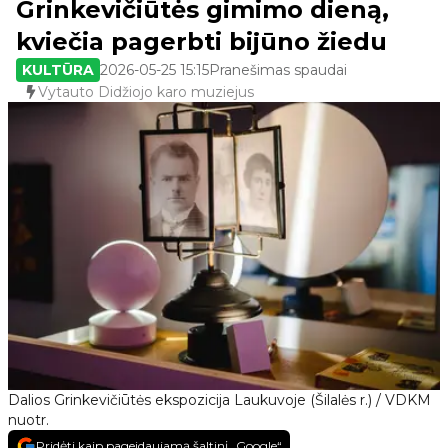
Grinkevičiūtės gimimo dieną,
kviečia pagerbti bijūno žiedu
KULTŪRA
2026-05-25 15:15
Pranešimas spaudai
Vytauto Didžiojo karo muziejus
Dalios Grinkevičiūtės ekspozicija Laukuvoje (Šilalės r.) / VDKM
nuotr.
Pridėti kaip pageidaujamą šaltinį „Google“