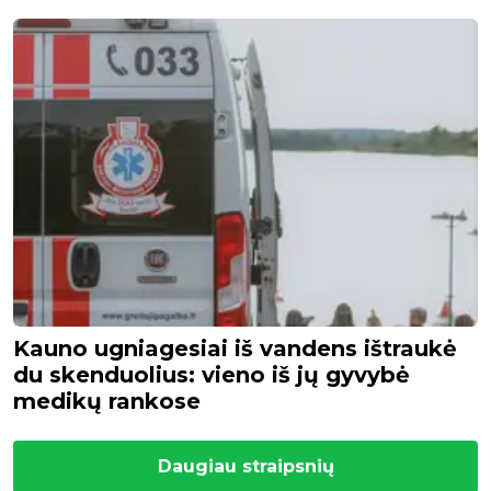
Kauno ugniagesiai iš vandens ištraukė
du skenduolius: vieno iš jų gyvybė
medikų rankose
Daugiau straipsnių