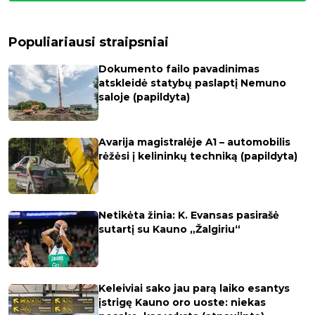
Populiariausi straipsniai
Dokumento failo pavadinimas
atskleidė statybų paslaptį Nemuno
saloje (papildyta)
Avarija magistralėje A1 – automobilis
rėžėsi į kelininkų techniką (papildyta)
Netikėta žinia: K. Evansas pasirašė
sutartį su Kauno „Žalgiriu“
Keleiviai sako jau parą laiko esantys
įstrigę Kauno oro uoste: niekas