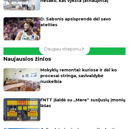
nesako, kas vyksta (atnaujinta)
D. Sabonis apsisprendė dėl savo
ateities
Daugiau straipsnių
Naujausios žinios
Mokyklų remontai: kuriose ir dėl ko
procesai stringa, savivaldybė
nuskelbia
FNTT įšaldė su „Mere“ susijusių įmonių
lėšas