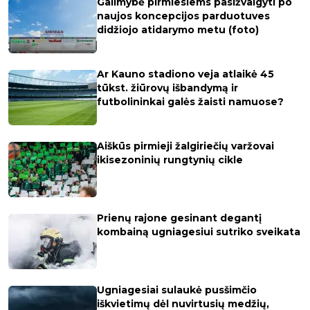
Galimybė pirmiesiems pasižvalgyti po
naujos koncepcijos parduotuves
didžiojo atidarymo metu (foto)
Ar Kauno stadiono veja atlaikė 45
tūkst. žiūrovų išbandymą ir
futbolininkai galės žaisti namuose?
Aiškūs pirmieji žalgiriečių varžovai
ikisezoninių rungtynių cikle
Prienų rajone gesinant degantį
kombainą ugniagesiui sutriko sveikata
Ugniagesiai sulaukė pusšimčio
iškvietimų dėl nuvirtusių medžių,