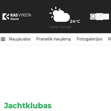
24
°C
Partly-Cloudy
Naujausios
Pranešk naujieną
Fotogalerijos
R
Jachtklubas