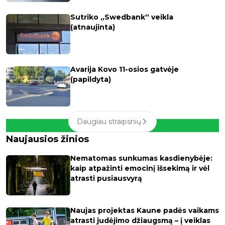
Sutriko „Swedbank“ veikla
(atnaujinta)
Avarija Kovo 11-osios gatvėje
(papildyta)
Daugiau straipsnių
Naujausios žinios
Nematomas sunkumas kasdienybėje:
kaip atpažinti emocinį išsekimą ir vėl
atrasti pusiausvyrą
Naujas projektas Kaune padės vaikams
atrasti judėjimo džiaugsmą – į veiklas