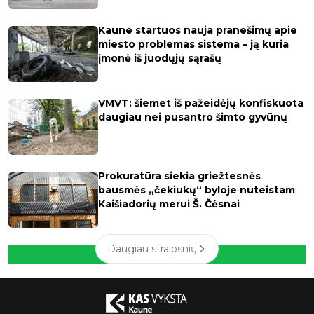
Kaune startuos nauja pranešimų apie
miesto problemas sistema – ją kuria
įmonė iš juodųjų sąrašų
VMVT: šiemet iš pažeidėjų konfiskuota
daugiau nei pusantro šimto gyvūnų
Prokuratūra siekia griežtesnės
bausmės „čekiukų“ byloje nuteistam
Kaišiadorių merui Š. Čėsnai
Daugiau straipsnių