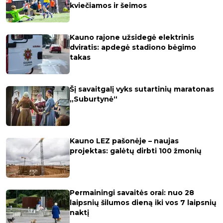
kviečiamos ir šeimos
Kauno rajone užsidegė elektrinis
dviratis: apdegė stadiono bėgimo
takas
Šį savaitgalį vyks sutartinių maratonas
„Suburtynė“
Kauno LEZ pašonėje – naujas
projektas: galėtų dirbti 100 žmonių
Permainingi savaitės orai: nuo 28
laipsnių šilumos dieną iki vos 7 laipsnių
naktį