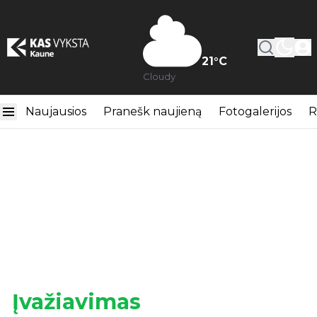
21
°C
Cloudy
Naujausios
Pranešk naujieną
Fotogalerijos
R
Įvažiavimas