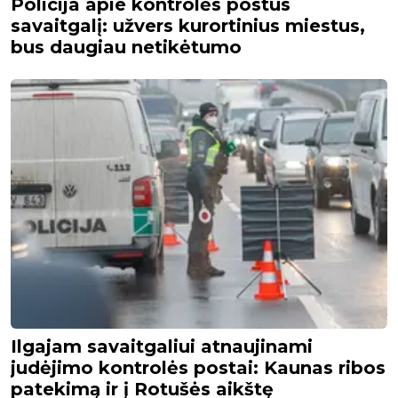
Policija apie kontrolės postus
savaitgalį: užvers kurortinius miestus,
bus daugiau netikėtumo
Ilgajam savaitgaliui atnaujinami
judėjimo kontrolės postai: Kaunas ribos
patekimą ir į Rotušės aikštę