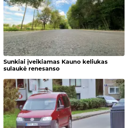
Sunkiai įveikiamas Kauno keliukas
sulaukė renesanso