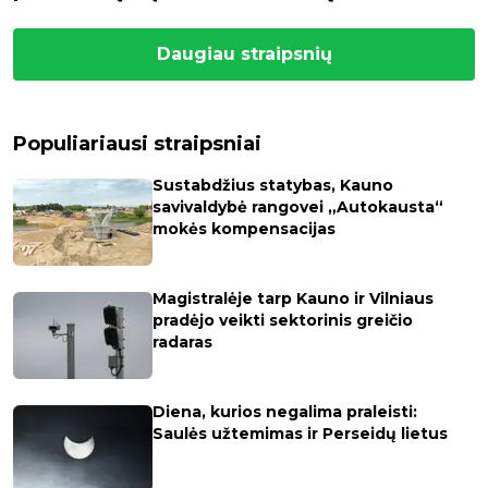
Daugiau straipsnių
Populiariausi straipsniai
Sustabdžius statybas, Kauno
savivaldybė rangovei „Autokausta“
mokės kompensacijas
Magistralėje tarp Kauno ir Vilniaus
pradėjo veikti sektorinis greičio
radaras
Diena, kurios negalima praleisti:
Saulės užtemimas ir Perseidų lietus