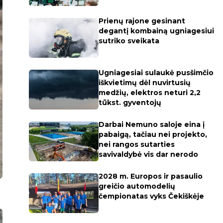
Prienų rajone gesinant
degantį kombainą ugniagesiui
sutriko sveikata
Ugniagesiai sulaukė pusšimčio
iškvietimų dėl nuvirtusių
medžių, elektros neturi 2,2
tūkst. gyventojų
Darbai Nemuno saloje eina į
pabaigą, tačiau nei projekto,
nei rangos sutarties
savivaldybė vis dar nerodo
2028 m. Europos ir pasaulio
greičio automodelių
čempionatas vyks Čekiškėje