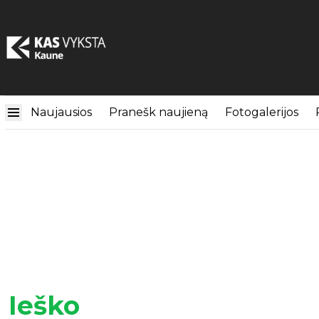
Naujausios
Pranešk naujieną
Fotogalerijos
Ieško