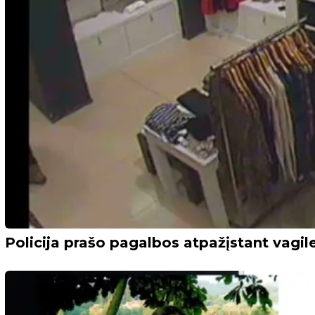
Policija prašo pagalbos atpažįstant vagil