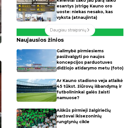
Keleiviai sako jau parą laiko
esantys įstrigę Kauno oro
uoste: niekas nesako, kas
vyksta (atnaujinta)
Daugiau straipsnių
Naujausios žinios
Galimybė pirmiesiems
pasižvalgyti po naujos
koncepcijos parduotuves
didžiojo atidarymo metu (foto)
Ar Kauno stadiono veja atlaikė
45 tūkst. žiūrovų išbandymą ir
futbolininkai galės žaisti
namuose?
Aiškūs pirmieji žalgiriečių
varžovai ikisezoninių
rungtynių cikle