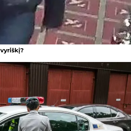
vyriškį?