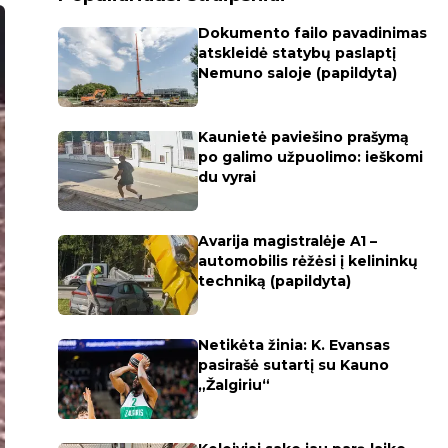
Dokumento failo pavadinimas
atskleidė statybų paslaptį
Nemuno saloje (papildyta)
Kaunietė paviešino prašymą
po galimo užpuolimo: ieškomi
du vyrai
Avarija magistralėje A1 –
automobilis rėžėsi į kelininkų
techniką (papildyta)
Netikėta žinia: K. Evansas
pasirašė sutartį su Kauno
„Žalgiriu“