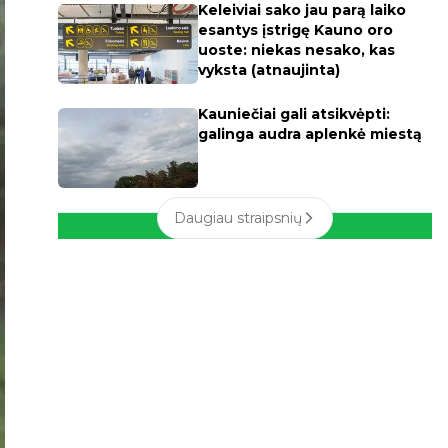
Keleiviai sako jau parą laiko
esantys įstrigę Kauno oro
uoste: niekas nesako, kas
vyksta (atnaujinta)
Kauniečiai gali atsikvėpti:
galinga audra aplenkė miestą
Daugiau straipsnių