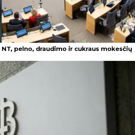
NT, pelno, draudimo ir cukraus mokesčių