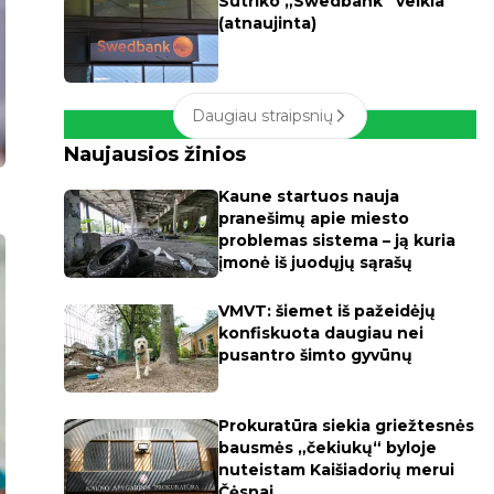
Sutriko „Swedbank“ veikla
(atnaujinta)
Daugiau straipsnių
Naujausios žinios
Kaune startuos nauja
pranešimų apie miesto
problemas sistema – ją kuria
įmonė iš juodųjų sąrašų
VMVT: šiemet iš pažeidėjų
konfiskuota daugiau nei
pusantro šimto gyvūnų
Prokuratūra siekia griežtesnės
bausmės „čekiukų“ byloje
nuteistam Kaišiadorių merui
Čėsnai