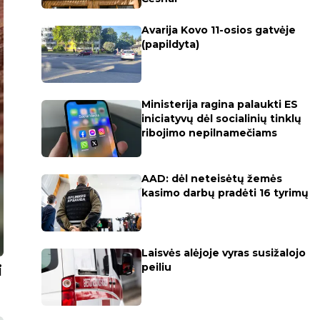
Avarija Kovo 11-osios gatvėje
(papildyta)
Ministerija ragina palaukti ES
iniciatyvų dėl socialinių tinklų
ribojimo nepilnamečiams
AAD: dėl neteisėtų žemės
kasimo darbų pradėti 16 tyrimų
Laisvės alėjoje vyras susižalojo
peiliu
i