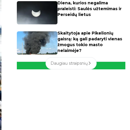
Diena, kurios negalima
praleisti: Saulės užtemimas ir
Perseidų lietus
Skaitytoja apie Pikelionių
gaisrą: ką gali padaryti vienas
žmogus tokio masto
nelaimėje?
Daugiau straipsnių