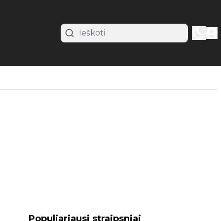
Populiariausi straipsniai