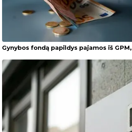
Gynybos fondą papildys pajamos iš GPM, 