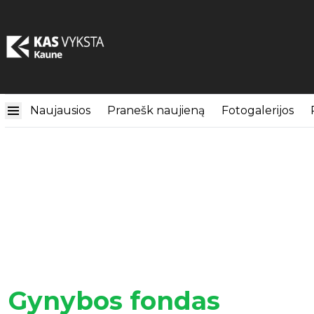
Naujausios
Pranešk naujieną
Fotogalerijos
Gynybos fondas