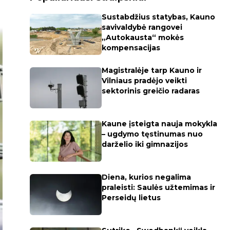
Sustabdžius statybas, Kauno
savivaldybė rangovei
„Autokausta“ mokės
kompensacijas
Magistralėje tarp Kauno ir
Vilniaus pradėjo veikti
sektorinis greičio radaras
Kaune įsteigta nauja mokykla
– ugdymo tęstinumas nuo
darželio iki gimnazijos
Diena, kurios negalima
praleisti: Saulės užtemimas ir
Perseidų lietus