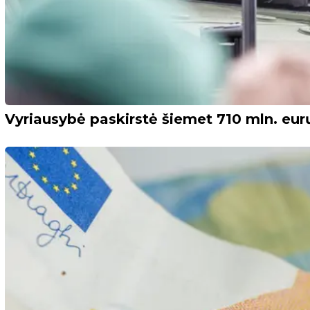
Vyriausybė paskirstė šiemet 710 mln. eur