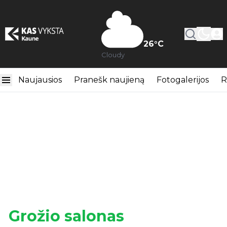
26
°C
Cloudy
Naujausios
Pranešk naujieną
Fotogalerijos
R
Grožio salonas