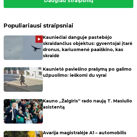
Daugiau straipsnių
Populiariausi straipsniai
Kauniečiai danguje pastebėjo
skraidančius objektus: gyventojai įtarė
dronus, kariuomenė paaiškino, kas
skraidė
Kaunietė paviešino prašymą po galimo
užpuolimo: ieškomi du vyrai
Kauno „Žalgiris“ rado naują T. Masiulio
asistentą
Avarija magistralėje A1 – automobilis