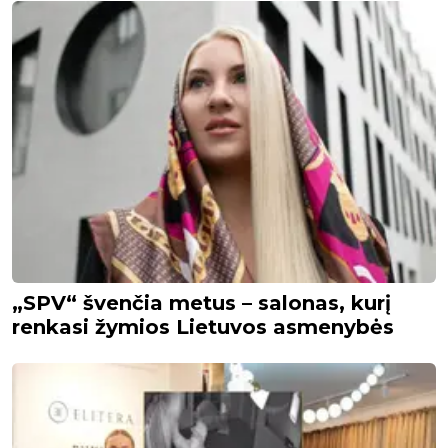
„SPV“ švenčia metus – salonas, kurį
renkasi žymios Lietuvos asmenybės