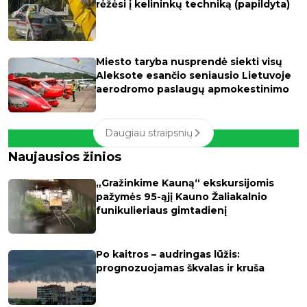
rėžėsi į kelininkų techniką (papildyta)
Miesto taryba nusprendė siekti visų
Aleksote esančio seniausio Lietuvoje
aerodromo paslaugų apmokestinimo
Daugiau straipsnių
Naujausios žinios
„Gražinkime Kauną“ ekskursijomis
pažymės 95-ąjį Kauno Žaliakalnio
funikulieriaus gimtadienį
Po kaitros – audringas lūžis:
prognozuojamas škvalas ir kruša