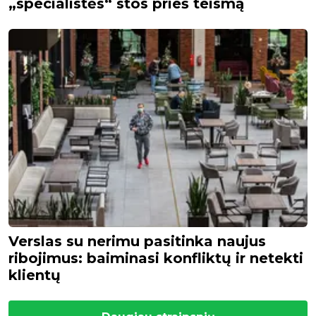
„specialistės“ stos prieš teismą
Verslas su nerimu pasitinka naujus
ribojimus: baiminasi konfliktų ir netekti
klientų