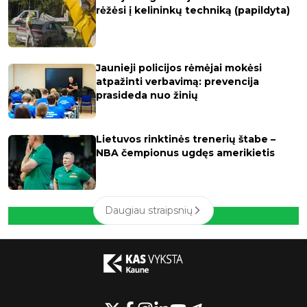
rėžėsi į kelininkų techniką (papildyta)
Jaunieji policijos rėmėjai mokėsi
atpažinti verbavimą: prevencija
prasideda nuo žinių
Lietuvos rinktinės trenerių štabe –
NBA čempionus ugdęs amerikietis
Daugiau straipsnių