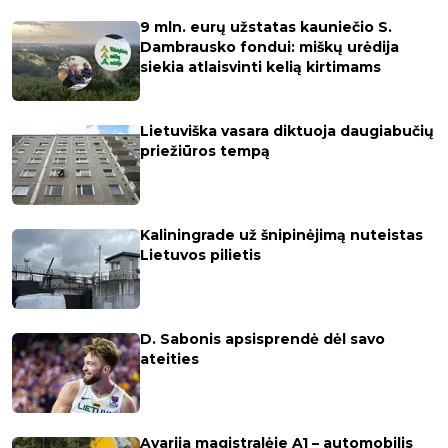
9 mln. eurų užstatas kauniečio S.
Dambrausko fondui: miškų urėdija
siekia atlaisvinti kelią kirtimams
Lietuviška vasara diktuoja daugiabučių
priežiūros tempą
Kaliningrade už šnipinėjimą nuteistas
Lietuvos pilietis
D. Sabonis apsisprendė dėl savo
ateities
Avarija magistralėje A1 – automobilis