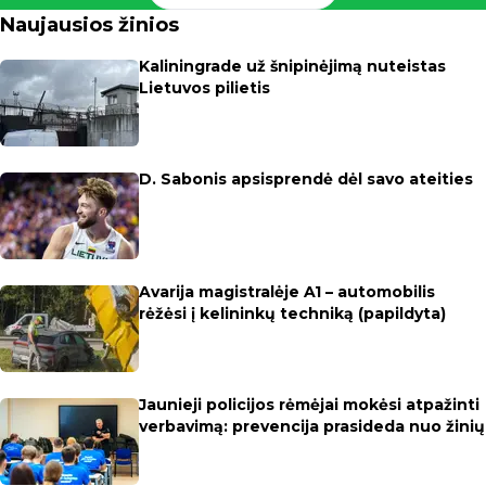
Naujausios žinios
Kaliningrade už šnipinėjimą nuteistas
Lietuvos pilietis
D. Sabonis apsisprendė dėl savo ateities
Avarija magistralėje A1 – automobilis
rėžėsi į kelininkų techniką (papildyta)
Jaunieji policijos rėmėjai mokėsi atpažinti
verbavimą: prevencija prasideda nuo žinių