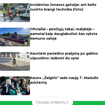
Incidentas Jonavos gatvėje: ant kelio
nuvirto brangi technika (foto)
Oficialiai – pėsčiųjų takai, realybėje –
pamatai kaip daugiabučiui: kas vyksta
Nemuno saloje
Kaunietė paviešino prašymą po galimo
užpuolimo: ieškomi du vyrai
Kauno „Žalgiris“ rado naują T. Masiulio
asistentą
Daugiau straipsnių