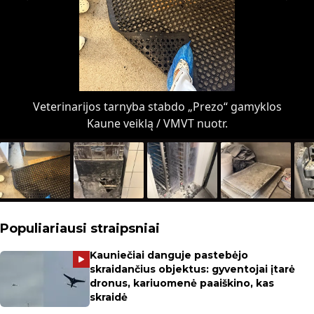
Veterinarijos tarnyba stabdo „Prezo“ gamyklos
Kaune veiklą / VMVT nuotr.
Populiariausi straipsniai
Kauniečiai danguje pastebėjo
skraidančius objektus: gyventojai įtarė
dronus, kariuomenė paaiškino, kas
skraidė