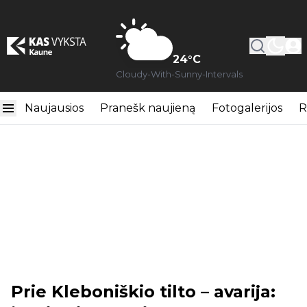
24
°C
Cloudy-With-Sunny-Intervals
Naujausios
Pranešk naujieną
Fotogalerijos
R
Prie Kleboniškio tilto – avarija: