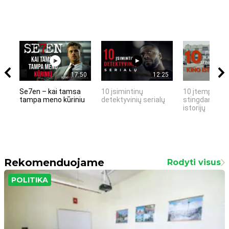
17:50
12:25
Se7en – kai tamsa
10 įsimintinų
10 įtemptų, k
tampa meno kūriniu
detektyvinių serialų
stingdančių k
istorijų
Rekomenduojame
Rodyti visus
POLITIKA