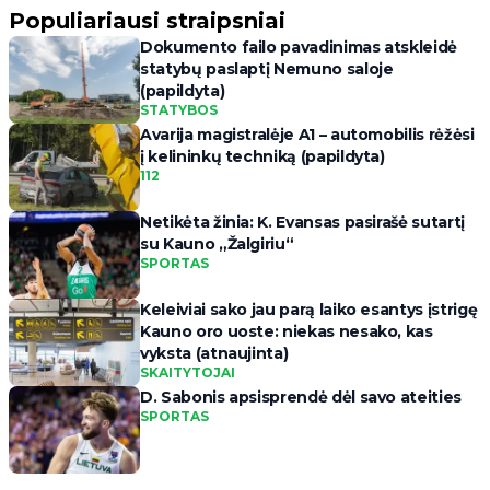
Populiariausi straipsniai
Dokumento failo pavadinimas atskleidė
statybų paslaptį Nemuno saloje
(papildyta)
STATYBOS
Avarija magistralėje A1 – automobilis rėžėsi
į kelininkų techniką (papildyta)
112
Netikėta žinia: K. Evansas pasirašė sutartį
su Kauno „Žalgiriu“
SPORTAS
Keleiviai sako jau parą laiko esantys įstrigę
Kauno oro uoste: niekas nesako, kas
vyksta (atnaujinta)
SKAITYTOJAI
D. Sabonis apsisprendė dėl savo ateities
SPORTAS