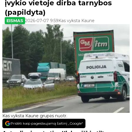
įvykio vietoje dirba tarnybos
(papildyta)
EISMAS
2026-07-07 9:59
Kas vyksta Kaune
Kas vyksta Kaune grupės nuotr.
Pridėti kaip pageidaujamą šaltinį „Google“