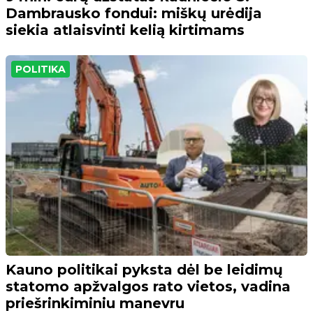
Dambrausko fondui: miškų urėdija
siekia atlaisvinti kelią kirtimams
POLITIKA
Kauno politikai pyksta dėl be leidimų
statomo apžvalgos rato vietos, vadina
priešrinkiminiu manevru