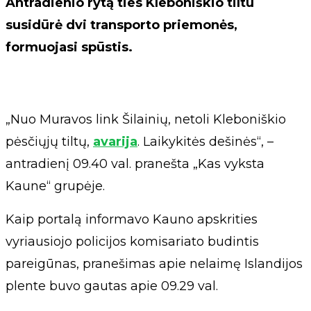
Antradienio rytą ties Kleboniškio tiltu
susidūrė dvi transporto priemonės,
formuojasi spūstis.
„Nuo Muravos link Šilainių, netoli Kleboniškio
pėsčiųjų tiltų,
avarija
. Laikykitės dešinės“, –
antradienį 09.40 val. pranešta „Kas vyksta
Kaune“ grupėje.
Kaip portalą informavo Kauno apskrities
vyriausiojo policijos komisariato budintis
pareigūnas, pranešimas apie nelaimę Islandijos
plente buvo gautas apie 09.29 val.