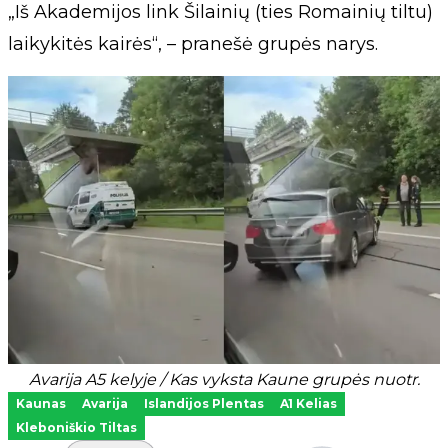
„Iš Akademijos link Šilainių (ties Romainių tiltu)
laikykitės kairės“, – pranešė grupės narys.
Avarija A5 kelyje / Kas vyksta Kaune grupės nuotr.
Kaunas
Avarija
Islandijos Plentas
A1 Kelias
Kleboniškio Tiltas