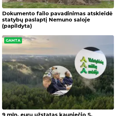
Dokumento failo pavadinimas atskleidė
statybų paslaptį Nemuno saloje
(papildyta)
GAMTA
9 mln. eurų užstatas kauniečio S.