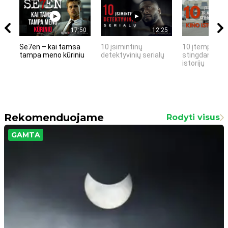
17:50
12:25
Se7en – kai tamsa
10 įsimintinų
10 įtemptų, k
tampa meno kūriniu
detektyvinių serialų
stingdančių k
istorijų
Rekomenduojame
Rodyti visus
GAMTA