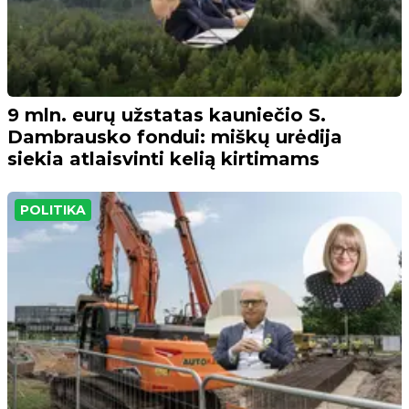
9 mln. eurų užstatas kauniečio S.
Dambrausko fondui: miškų urėdija
siekia atlaisvinti kelią kirtimams
POLITIKA