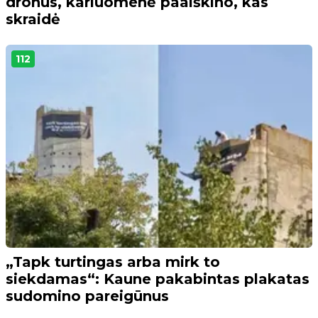
dronus, kariuomenė paaiškino, kas
skraidė
112
„Tapk turtingas arba mirk to
siekdamas“: Kaune pakabintas plakatas
sudomino pareigūnus