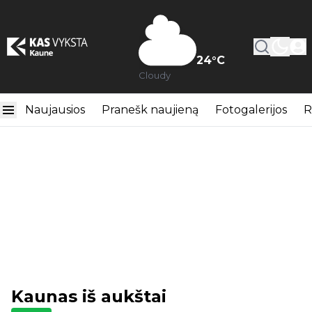
24
°C
Cloudy
Naujausios
Pranešk naujieną
Fotogalerijos
R
Kaunas iš aukštai