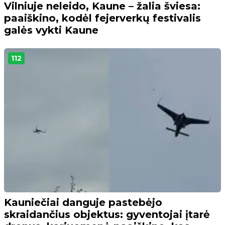
Vilniuje neleido, Kaune – žalia šviesa:
paaiškino, kodėl fejerverkų festivalis
galės vykti Kaune
112
Kauniečiai danguje pastebėjo
skraidančius objektus: gyventojai įtarė