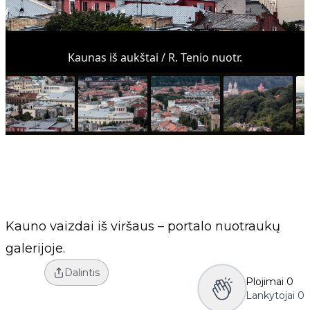
Kaunas iš aukštai / R. Tenio nuotr.
Kauno vaizdai iš viršaus – portalo nuotraukų
galerijoje.
Dalintis
Plojimai
0
Lankytojai
0