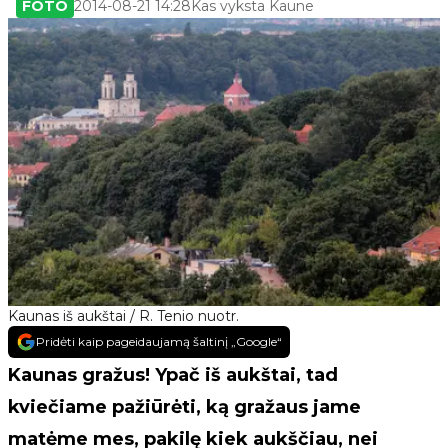
FOTO
2014-08-21 14:28
Kas vyksta Kaune
Kaunas iš aukštai / R. Tenio nuotr.
Pridėti kaip pageidaujamą šaltinį „Google“
Kaunas gražus! Ypač iš aukštai, tad
kviečiame pažiūrėti, ką gražaus jame
matėme mes, pakilę kiek aukščiau, nei