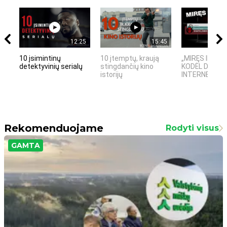
12:25
15:45
10 įsimintinų
10 įtemptų, kraują
„MIRĘS INTER
detektyvinių serialų
stingdančių kino
KODĖL DIDŽIOJ
istorijų
INTERNETO NĖ
Rekomenduojame
Rodyti visus
GAMTA