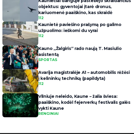
Kauniečiai danguje pastebėjo skraidančius
objektus: gyventojai įtarė dronus,
kariuomenė paaiškino, kas skraidė
112
Kaunietė paviešino prašymą po galimo
užpuolimo: ieškomi du vyrai
112
Kauno „Žalgiris“ rado naują T. Masiulio
asistentą
SPORTAS
Avarija magistralėje A1 – automobilis rėžėsi
į kelininkų techniką (papildyta)
112
Vilniuje neleido, Kaune – žalia šviesa:
paaiškino, kodėl fejerverkų festivalis galės
vykti Kaune
RENGINIAI