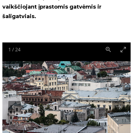
vaikščiojant įprastomis gatvėmis ir
šaligatviais.
1
/
24