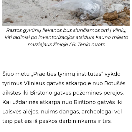
Rastos gyvūnų liekanos bus siunčiamos tirti į Vilnių,
kiti radiniai po inventorizacijos atsidurs Kauno miesto
muziejaus žinioje / R. Tenio nuotr.
Šiuo metu „Praeities tyrimų institutas“ vykdo
tyrimus Vilniaus gatvės atkarpoje nuo Rotušės
aikštės iki Birštono gatvės požeminės perėjos.
Kai uždarinės atkarpą nuo Birštono gatvės iki
Laisvės alėjos, nuims dangas, archeologai vėl
taip pat eis iš paskos darbininkams ir tirs.