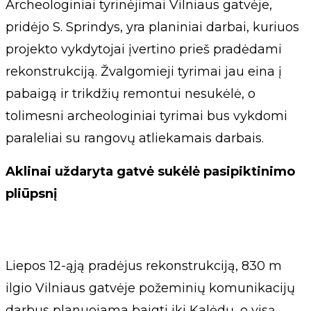
Archeologiniai tyrinėjimai Vilniaus gatvėje,
pridėjo S. Sprindys, yra planiniai darbai, kuriuos
projekto vykdytojai įvertino prieš pradėdami
rekonstrukciją. Žvalgomieji tyrimai jau eina į
pabaigą ir trikdžių remontui nesukėlė, o
tolimesni archeologiniai tyrimai bus vykdomi
paraleliai su rangovų atliekamais darbais.
Aklinai uždaryta gatvė sukėlė pasipiktinimo
pliūpsnį
Liepos 12-ąją pradėjus rekonstrukciją, 830 m
ilgio Vilniaus gatvėje požeminių komunikacijų
darbus planuojama baigti iki Kalėdų, o visą