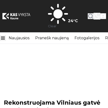
24
°C
Clear
Naujausios
Pranešk naujieną
Fotogalerijos
R
Rekonstruojama Vilniaus gatvė