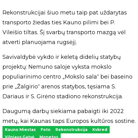
Rekonstrukcijai šiuo metu taip pat uždarytas
transporto žiedas ties Kauno pilimi bei P.
Vileišio tiltas. Šį svarbų transporto mazgą vėl
atverti planuojama rugsėjį.
Savivaldybė vykdo ir keletą didelių statybų
projektų: Nemuno saloje vyksta mokslo
populiarinimo centro „Mokslo sala“ bei baseino
prie „Žalgirio“ arenos statybos, tęsiama S.
Dariaus ir S. Girėno stadiono rekonstrukcija.
Daugumą darbų siekiama pabaigti iki 2022
metų, kai Kaunas taps Europos kultūros sostine.
Kauno Miestas
Foto
Rekonstrukcija
Kvkred
Vilniaus Gatvė
Monetos