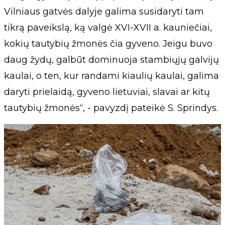
Vilniaus gatvės dalyje galima susidaryti tam
tikrą paveikslą, ką valgė XVI-XVII a. kauniečiai,
kokių tautybių žmonės čia gyveno. Jeigu buvo
daug žydų, galbūt dominuoja stambiųjų galvijų
kaulai, o ten, kur randami kiaulių kaulai, galima
daryti prielaidą, gyveno lietuviai, slavai ar kitų
tautybių žmonės“, - pavyzdį pateikė S. Sprindys.