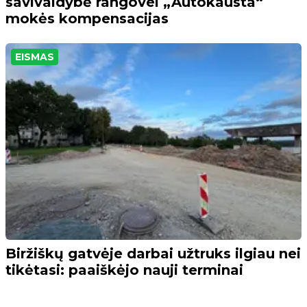
savivaldybė rangovei „Autokausta“
mokės kompensacijas
EISMAS
Biržiškų gatvėje darbai užtruks ilgiau nei
tikėtasi: paaiškėjo nauji terminai