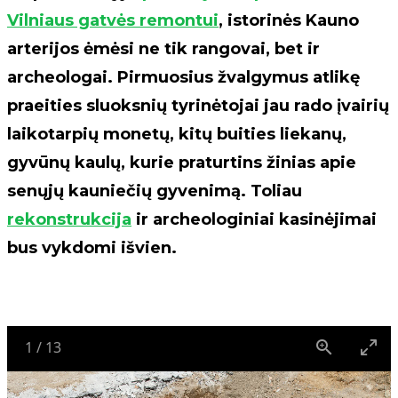
Vilniaus gatvės remontui
, istorinės Kauno
arterijos ėmėsi ne tik rangovai, bet ir
archeologai. Pirmuosius žvalgymus atlikę
praeities sluoksnių tyrinėtojai jau rado įvairių
laikotarpių monetų, kitų buities liekanų,
gyvūnų kaulų, kurie praturtins žinias apie
senųjų kauniečių gyvenimą. Toliau
rekonstrukcija
ir archeologiniai kasinėjimai
bus vykdomi išvien.
1
/
13