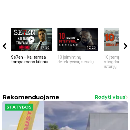
17:50
12:25
Se7en – kai tamsa
10 įsimintinų
10 įtemptų, k
tampa meno kūriniu
detektyvinių serialų
stingdančių k
istorijų
Rekomenduojame
Rodyti visus
STATYBOS