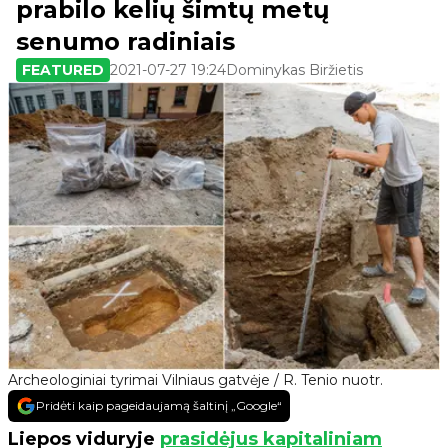
prabilo kelių šimtų metų
senumo radiniais
FEATURED
2021-07-27 19:24
Dominykas Biržietis
Archeologiniai tyrimai Vilniaus gatvėje / R. Tenio nuotr.
Pridėti kaip pageidaujamą šaltinį „Google“
Liepos viduryje
prasidėjus kapitaliniam