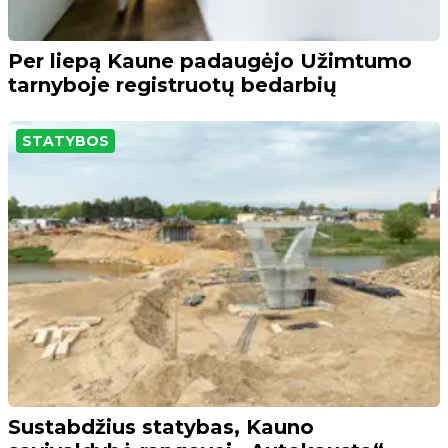
Per liepą Kaune padaugėjo Užimtumo
tarnyboje registruotų bedarbių
STATYBOS
Sustabdžius statybas, Kauno