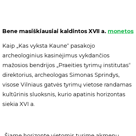
Bene masiškiausiai kaldintos XVII a.
monetos
Kaip „Kas vyksta Kaune“ pasakojo
archeologinius kasinėjimus vykdančios
mažosios bendrijos „Praeities tyrimų institutas“
direktorius, archeologas Simonas Sprindys,
visose Vilniaus gatvės tyrimų vietose randamas
kultūrinis sluoksnis, kurio apatinis horizontas
siekia XVI a.
„Šiame horizonte vietomis turime akmenų