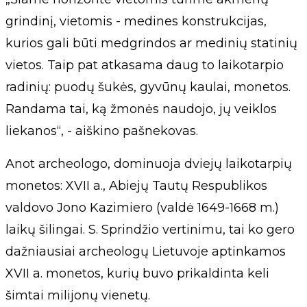
grindinį, vietomis - medines konstrukcijas,
kurios gali būti medgrindos ar medinių statinių
vietos. Taip pat atkasama daug to laikotarpio
radinių: puodų šukės, gyvūnų kaulai, monetos.
Randama tai, ką žmonės naudojo, jų veiklos
liekanos“, - aiškino pašnekovas.
Anot archeologo, dominuoja dviejų laikotarpių
monetos: XVII a., Abiejų Tautų Respublikos
valdovo Jono Kazimiero (valdė 1649-1668 m.)
laikų šilingai. S. Sprindžio vertinimu, tai ko gero
dažniausiai archeologų Lietuvoje aptinkamos
XVII a. monetos, kurių buvo prikaldinta keli
šimtai milijonų vienetų.