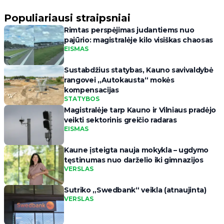
Populiariausi straipsniai
Rimtas perspėjimas judantiems nuo
pajūrio: magistralėje kilo visiškas chaosas
EISMAS
Sustabdžius statybas, Kauno savivaldybė
rangovei „Autokausta“ mokės
kompensacijas
STATYBOS
Magistralėje tarp Kauno ir Vilniaus pradėjo
veikti sektorinis greičio radaras
EISMAS
Kaune įsteigta nauja mokykla – ugdymo
tęstinumas nuo darželio iki gimnazijos
VERSLAS
Sutriko „Swedbank“ veikla (atnaujinta)
VERSLAS