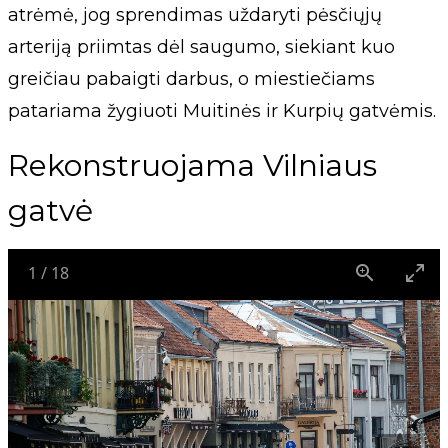
atrėmė, jog sprendimas uždaryti pėsčiųjų
arteriją priimtas dėl saugumo, siekiant kuo
greičiau pabaigti darbus, o miestiečiams
patariama žygiuoti Muitinės ir Kurpių gatvėmis.
Rekonstruojama Vilniaus
gatvė
1
/
18