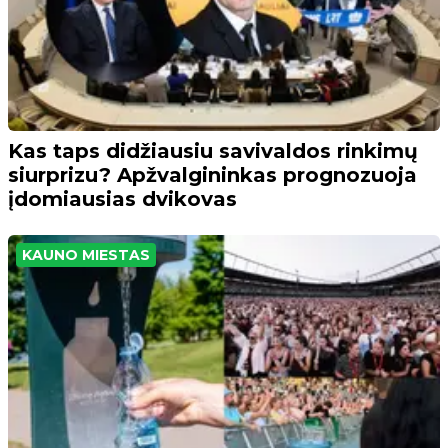
Kas taps didžiausiu savivaldos rinkimų
siurprizu? Apžvalgininkas prognozuoja
įdomiausias dvikovas
KAUNO MIESTAS