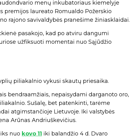
– Raudondvario menų inkubatoriaus kiemelyje
s premijos laureato Romualdo Požerskio
uno rajono savivaldybės pranešime žiniasklaidai.
ckienė pasakojo, kad po atviru dangumi
 kuriose užfiksuoti momentai nuo Sąjūdžio
lių piliakalnio vykusi skautų priesaika.
iais bendraamžiais, nepaisydami darganoto oro,
iakalnio. Sušalę, bet patenkinti, tarėme
adai atgimstančioje Lietuvoje. Iki valstybės
mena Arūnas Andriuškevičius.
eiks nuo
kovo 11
iki balandžio 4 d. Dvaro