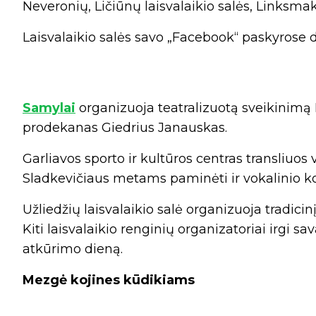
Neveronių, Ličiūnų laisvalaikio salės, Linksmak
Laisvalaikio salės savo „Facebook“ paskyrose dž
Samylai
organizuoja teatralizuotą sveikinimą 
prodekanas Giedrius Janauskas.
Garliavos sporto ir kultūros centras transliuos 
Sladkevičiaus metams paminėti ir vokalinio kol
Užliedžių laisvalaikio salė organizuoja tradicin
Kiti laisvalaikio renginių organizatoriai irgi 
atkūrimo dieną.
Mezgė kojines kūdikiams