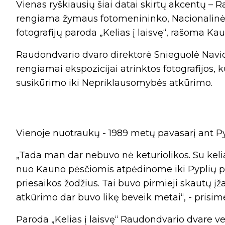
Vienas ryškiausių šiai datai skirtų akcentų 
rengiama žymaus fotomenininko, Nacionalinė
fotografijų paroda „Kelias į laisvę“, rašoma Ka
Raudondvario dvaro direktorė Snieguolė Navi
rengiamai ekspozicijai atrinktos fotografijos,
susikūrimo iki Nepriklausomybės atkūrimo.
Vienoje nuotraukų - 1989 metų pavasarį ant Pyp
„Tada man dar nebuvo nė keturiolikos. Su kel
nuo Kauno pėsčiomis atpėdinome iki Pyplių pil
priesaikos žodžius. Tai buvo pirmieji skautų įž
atkūrimo dar buvo likę beveik metai“, - prisi
Paroda „Kelias į laisvę“ Raudondvario dvare v