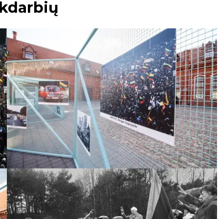
nkdarbių