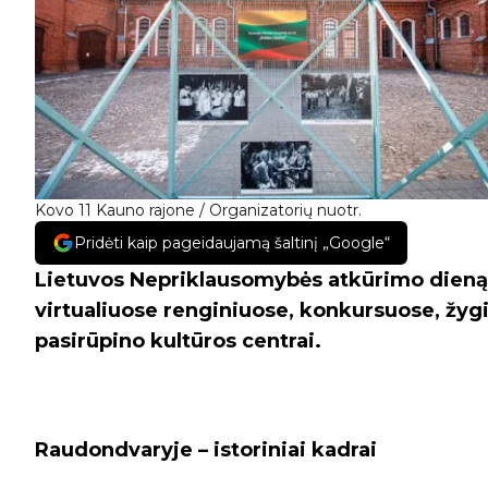
Kovo 11 Kauno rajone / Organizatorių nuotr.
Pridėti kaip pageidaujamą šaltinį „Google“
Lietuvos Nepriklausomybės atkūrimo dieną 
virtualiuose renginiuose, konkursuose, žy
pasirūpino kultūros centrai.
Raudondvaryje – istoriniai kadrai