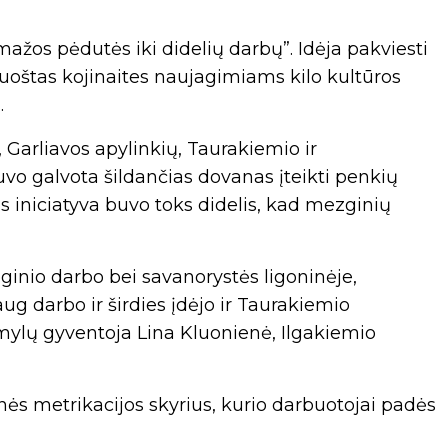
mažos pėdutės iki didelių darbų”. Idėja pakviesti
oštas kojinaites naujagimiams kilo kultūros
.
 Garliavos apylinkių, Taurakiemio ir
uvo galvota šildančias dovanas įteikti penkių
 iniciatyva buvo toks didelis, kad mezginių
oginio darbo bei savanorystės ligoninėje,
ug darbo ir širdies įdėjo ir Taurakiemio
lų gyventoja Lina Kluonienė, Ilgakiemio
inės metrikacijos skyrius, kurio darbuotojai padės