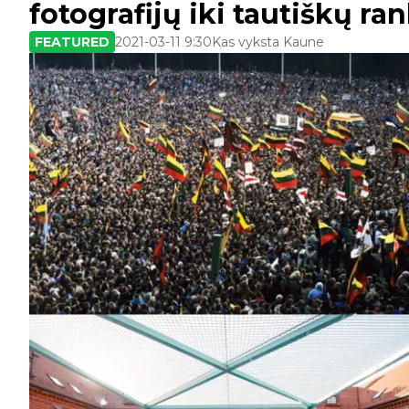
fotografijų iki tautiškų ra
FEATURED
2021-03-11 9:30
Kas vyksta Kaune