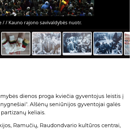
 / / Kauno rajono savivaldybės nuotr.
omybės dienos proga kviečia gyventojus leistis į
nygnešiai“. Alšėnų seniūnijos gyventojai galės
partizanų keliais.
ilkijos, Ramučių, Raudondvario kultūros centrai,