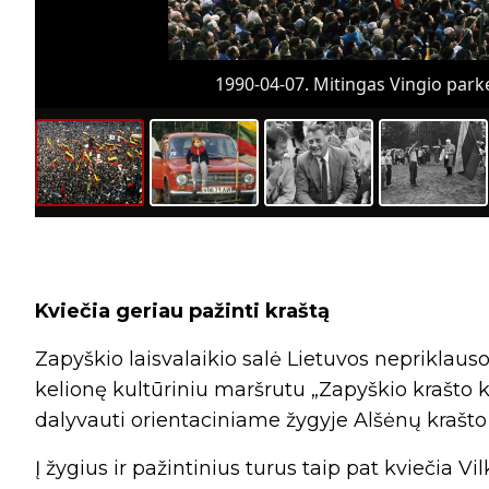
1990-04-07. Mitingas Vingio parke
Kviečia geriau pažinti kraštą
Zapyškio laisvalaikio salė Lietuvos nepriklaus
kelionę kultūriniu maršrutu „Zapyškio krašto k
dalyvauti orientaciniame žygyje Alšėnų krašto 
Į žygius ir pažintinius turus taip pat kviečia V