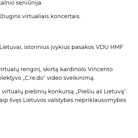
alnio seniūnija.
iugins virtualiais koncertais.
Lietuvai, istorinius įvykius pasakos VDU HMF
virtualų renginį, skirtą kardinolo Vincento
ektyvo „C.re.do“ video sveikinimą.
į virtualų piešinių konkursą „Piešiu aš Lietuvą“.
savaip švęs Lietuvos valstybės nepriklausomybės