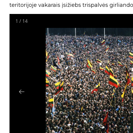
teritorijoje vakarais įsižiebs trispalvės girlian
1
/
14