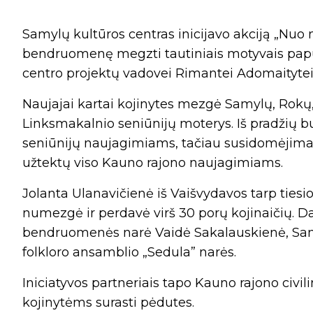
Samylų kultūros centras inicijavo akciją „Nuo 
bendruomenę megzti tautiniais motyvais papu
centro projektų vadovei Rimantei Adomaitytei
Naujajai kartai kojinytes mezgė Samylų, Rokų,
Linksmakalnio seniūnijų moterys. Iš pradžių b
seniūnijų naujagimiams, tačiau susidomėjimas
užtektų viso Kauno rajono naujagimiams.
Jolanta Ulanavičienė iš Vaišvydavos tarp tiesi
numezgė ir perdavė virš 30 porų kojinaičių. Da
bendruomenės narė Vaidė Sakalauskienė, Samy
folkloro ansamblio „Sedula” narės.
Iniciatyvos partneriais tapo Kauno rajono civil
kojinytėms surasti pėdutes.