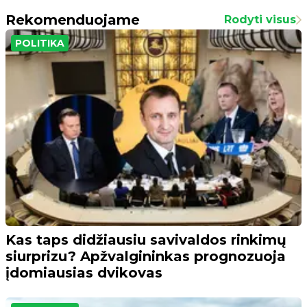
Rekomenduojame
Rodyti visus
POLITIKA
Kas taps didžiausiu savivaldos rinkimų
siurprizu? Apžvalgininkas prognozuoja
įdomiausias dvikovas