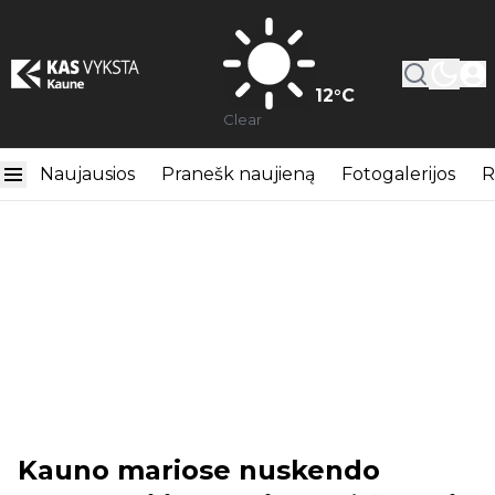
12
°C
Clear
Naujausios
Pranešk naujieną
Fotogalerijos
R
Kauno mariose nuskendo