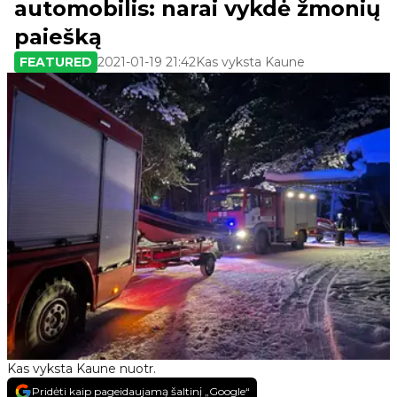
automobilis: narai vykdė žmonių
paiešką
FEATURED
2021-01-19 21:42
Kas vyksta Kaune
Kas vyksta Kaune nuotr.
Pridėti kaip pageidaujamą šaltinį „Google“