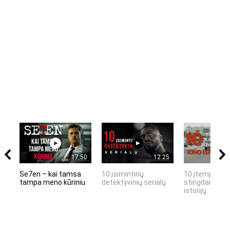
17:50
12:25
Se7en – kai tamsa
10 įsimintinų
10 įtemptų, k
tampa meno kūriniu
detektyvinių serialų
stingdančių k
istorijų