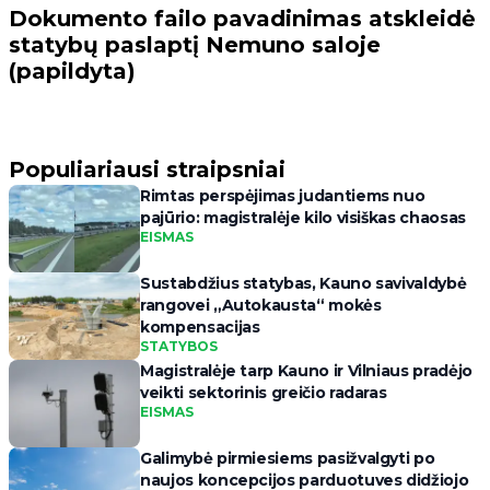
Dokumento failo pavadinimas atskleidė
statybų paslaptį Nemuno saloje
(papildyta)
Populiariausi straipsniai
Rimtas perspėjimas judantiems nuo
pajūrio: magistralėje kilo visiškas chaosas
EISMAS
Sustabdžius statybas, Kauno savivaldybė
rangovei „Autokausta“ mokės
kompensacijas
STATYBOS
Magistralėje tarp Kauno ir Vilniaus pradėjo
veikti sektorinis greičio radaras
EISMAS
Galimybė pirmiesiems pasižvalgyti po
naujos koncepcijos parduotuves didžiojo