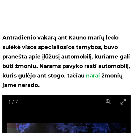
Antradienio vakarą ant Kauno marių ledo
sulėkė visos specialiosios tarnybos, buvo
pranešta apie įlūžusį automobilį, kuriame gali
būti žmonių. Narams pavyko rasti automobilį,
kuris gulėjo ant stogo, tačiau
narai
žmonių
jame nerado.
1
/
7