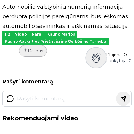
Automobilio valstybinių numerių informacija
perduota policijos pareigūnams, bus ieškomas
automobilio savininkas ir aiškinamasi situacija.
112
Video
Narai
Kauno Marios
Kauno Apskrities Priešgaisrinė Gelbėjimo Tarnyba
Dalintis
Plojimai
0
Lankytojai
0
Rašyti komentarą
Rekomenduojami video