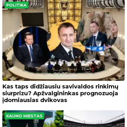
POLITIKA
Kas taps didžiausiu savivaldos rinkimų
siurprizu? Apžvalgininkas prognozuoja
įdomiausias dvikovas
KAUNO MIESTAS