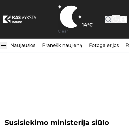
14
°C
Clear
Naujausios
Pranešk naujieną
Fotogalerijos
R
Susisiekimo ministerija siūlo