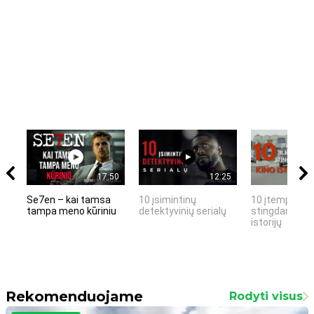
17:50
12:25
Se7en – kai tamsa
10 įsimintinų
10 įtemptų, k
tampa meno kūriniu
detektyvinių serialų
stingdančių k
istorijų
Rekomenduojame
Rodyti visus