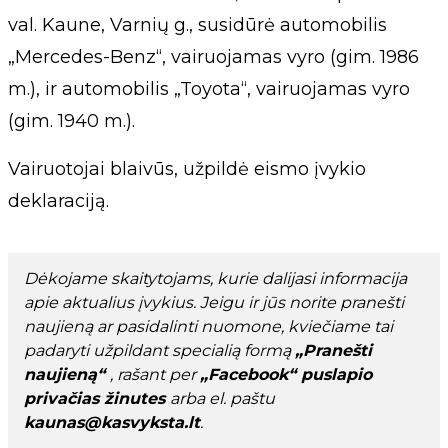
val. Kaune, Varnių g., susidūrė automobilis
„Mercedes-Benz“, vairuojamas vyro (gim. 1986
m.), ir automobilis „Toyota“, vairuojamas vyro
(gim. 1940 m.).
Vairuotojai blaivūs, užpildė eismo įvykio
deklaraciją.
Dėkojame skaitytojams, kurie dalijasi informacija
apie aktualius įvykius. Jeigu ir jūs norite pranešti
naujieną ar pasidalinti nuomone, kviečiame tai
padaryti užpildant specialią formą
„Pranešti
naujieną“
, rašant per
„Facebook“ puslapio
privačias žinutes
arba el. paštu
kaunas@kasvyksta.lt
.