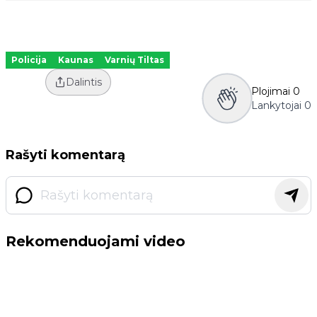
Policija
Kaunas
Varnių Tiltas
Dalintis
Plojimai
0
Lankytojai
0
Rašyti komentarą
Rekomenduojami video