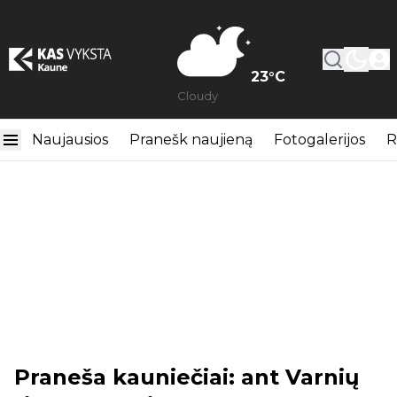
23
°C
Cloudy
Naujausios
Pranešk naujieną
Fotogalerijos
R
Praneša kauniečiai: ant Varnių