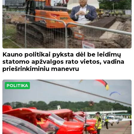
Kauno politikai pyksta dėl be leidimų
statomo apžvalgos rato vietos, vadina
priešrinkiminiu manevru
POLITIKA