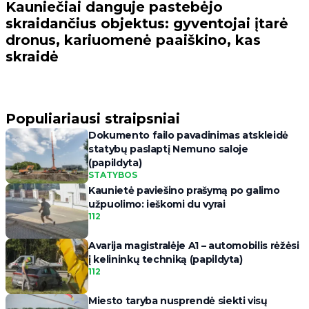
Kauniečiai danguje pastebėjo
skraidančius objektus: gyventojai įtarė
dronus, kariuomenė paaiškino, kas
skraidė
Populiariausi straipsniai
Dokumento failo pavadinimas atskleidė
statybų paslaptį Nemuno saloje
(papildyta)
STATYBOS
Kaunietė paviešino prašymą po galimo
užpuolimo: ieškomi du vyrai
112
Avarija magistralėje A1 – automobilis rėžėsi
į kelininkų techniką (papildyta)
112
Miesto taryba nusprendė siekti visų