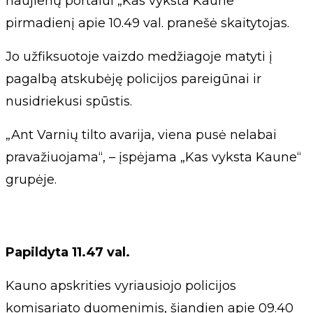
naujienų portalui „Kas vyksta Kaune“
pirmadienį apie 10.49 val. pranešė skaitytojas.
Jo užfiksuotoje vaizdo medžiagoje matyti į
pagalbą atskubėję policijos pareigūnai ir
nusidriekusi spūstis.
„Ant Varnių tilto avarija, viena pusė nelabai
pravažiuojama“, – įspėjama „Kas vyksta Kaune“
grupėje.
Papildyta 11.47 val.
Kauno apskrities vyriausiojo policijos
komisariato duomenimis, šiandien apie 09.40