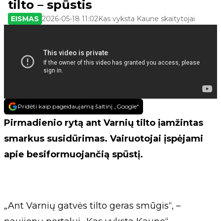
tilto – spūstis
EISMAS
2026-05-18 11:02
Kas vyksta Kaune skaitytojai
Pridėti kaip pageidaujamą šaltinį „Google“
Pirmadienio rytą ant Varnių tilto įamžintas
smarkus susidūrimas. Vairuotojai įspėjami
apie besiformuojančią spūstį.
„Ant Varnių gatvės tilto geras smūgis“, –