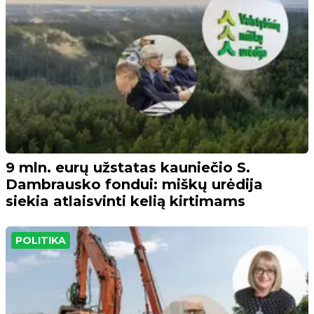
9 mln. eurų užstatas kauniečio S.
Dambrausko fondui: miškų urėdija
siekia atlaisvinti kelią kirtimams
POLITIKA