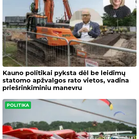
Kauno politikai pyksta dėl be leidimų
statomo apžvalgos rato vietos, vadina
priešrinkiminiu manevru
POLITIKA