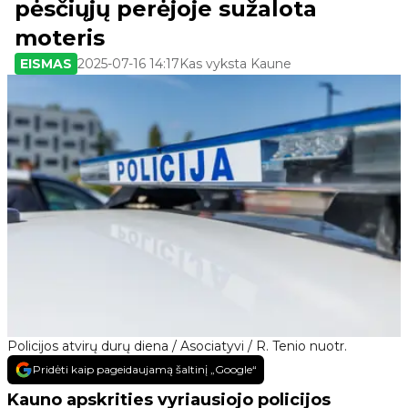
pėsčiųjų perėjoje sužalota
moteris
EISMAS
2025-07-16 14:17
Kas vyksta Kaune
Policijos atvirų durų diena / Asociatyvi / R. Tenio nuotr.
Pridėti kaip pageidaujamą šaltinį „Google“
Kauno apskrities vyriausiojo policijos