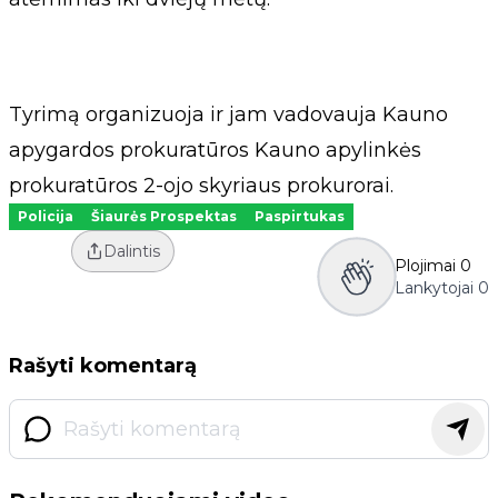
Tyrimą organizuoja ir jam vadovauja Kauno
apygardos prokuratūros Kauno apylinkės
prokuratūros 2-ojo skyriaus prokurorai.
Policija
Šiaurės Prospektas
Paspirtukas
Dalintis
Plojimai
0
Lankytojai
0
Rašyti komentarą