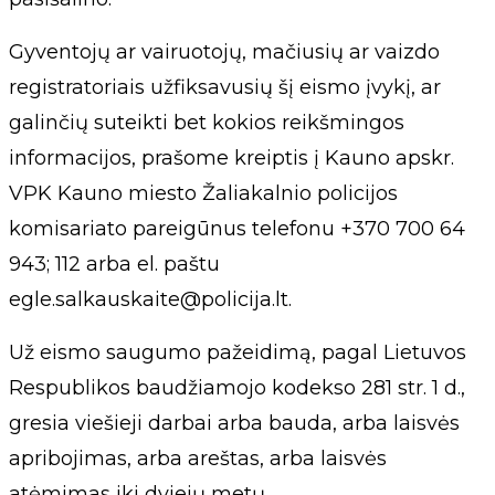
Gyventojų ar vairuotojų, mačiusių ar vaizdo
registratoriais užfiksavusių šį eismo įvykį, ar
galinčių suteikti bet kokios reikšmingos
informacijos, prašome kreiptis į Kauno apskr.
VPK Kauno miesto Žaliakalnio policijos
komisariato pareigūnus telefonu +370 700 64
943; 112 arba el. paštu
egle.salkauskaite@policija.lt
.
Už eismo saugumo pažeidimą, pagal Lietuvos
Respublikos baudžiamojo kodekso 281 str. 1 d.,
gresia viešieji darbai arba bauda, arba laisvės
apribojimas, arba areštas, arba laisvės
atėmimas iki dviejų metų.