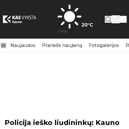
20
°C
Clear
Naujausios
Pranešk naujieną
Fotogalerijos
R
Policija ieško liudininkų: Kauno