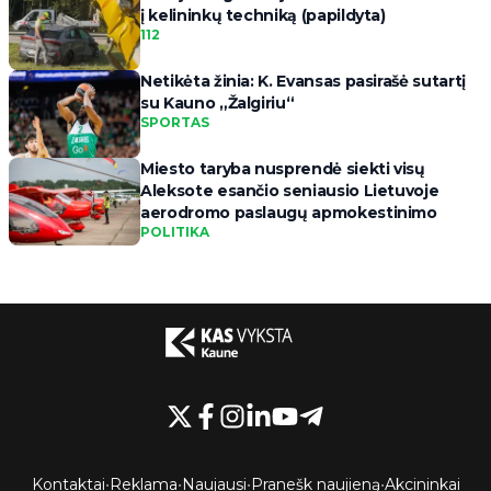
į kelininkų techniką (papildyta)
112
Netikėta žinia: K. Evansas pasirašė sutartį
su Kauno „Žalgiriu“
SPORTAS
Miesto taryba nusprendė siekti visų
Aleksote esančio seniausio Lietuvoje
aerodromo paslaugų apmokestinimo
POLITIKA
Kontaktai
•
Reklama
•
Naujausi
•
Pranešk naujieną
•
Akcininkai