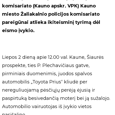
komisariato (Kauno apskr. VPK) Kauno
miesto Žaliakalnio policijos komisariato
pareigūnai atlieka ikiteisminį tyrimą dėl
eismo įvykio.
Liepos 2 dieną apie 12.00 val. Kaune, Šiaurės
prospekte, ties P. Plechavičiaus gatve,
pirminiais duomenimis, juodos spalvos
automobilis „Toyota Prius“ kliudė per
nereguliuojamą pėsčiųjų perėją ėjusią ir
paspirtuką besivedančią moterį bei ją sužalojo.
Automobilio vairuotojas iš įvykio vietos
pasišalino.