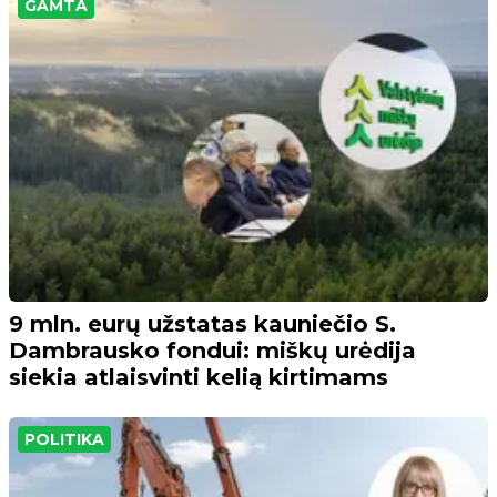
GAMTA
9 mln. eurų užstatas kauniečio S.
Dambrausko fondui: miškų urėdija
siekia atlaisvinti kelią kirtimams
POLITIKA