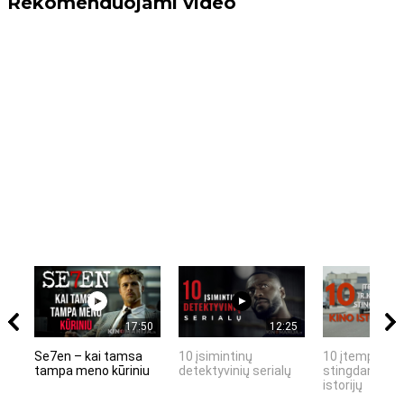
Rekomenduojami video
17:50
12:25
Se7en – kai tamsa
10 įsimintinų
10 įtemptų, k
tampa meno kūriniu
detektyvinių serialų
stingdančių k
istorijų