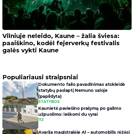
Vilniuje neleido, Kaune – žalia šviesa:
paaiškino, kodėl fejerverkų festivalis
galės vykti Kaune
Populiariausi straipsniai
Dokumento failo pavadinimas atskleidė
statybų paslaptį Nemuno saloje
(papildyta)
STATYBOS
Kaunietė paviešino prašymą po galimo
užpuolimo: ieškomi du vyrai
112
Avarija magistralėje A1 – automobilis rėžėsi