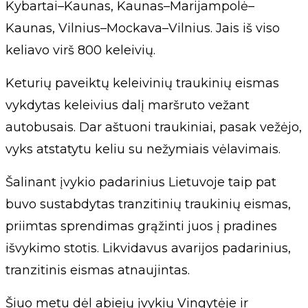
Kybartai–Kaunas, Kaunas–Marijampolė–
Kaunas, Vilnius–Mockava–Vilnius. Jais iš viso
keliavo virš 800 keleivių.
Keturių paveiktų keleivinių traukinių eismas
vykdytas keleivius dalį maršruto vežant
autobusais. Dar aštuoni traukiniai, pasak vežėjo,
vyks atstatytu keliu su nežymiais vėlavimais.
Šalinant įvykio padarinius Lietuvoje taip pat
buvo sustabdytas tranzitinių traukinių eismas,
priimtas sprendimas grąžinti juos į pradines
išvykimo stotis. Likvidavus avarijos padarinius,
tranzitinis eismas atnaujintas.
Šiuo metu dėl abiejų įvykių Vingytėje ir