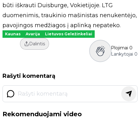
būti iškrauti Duisburge, Vokietijoje. LTG
duomenimis, traukinio mašinistas nenukentėjo,
pavojingos medžiagos į aplinką nepateko.
Kaunas
Avarija
Lietuvos Geležinkeliai
Dalintis
Plojimai
0
Lankytojai
0
Rašyti komentarą
Rekomenduojami video