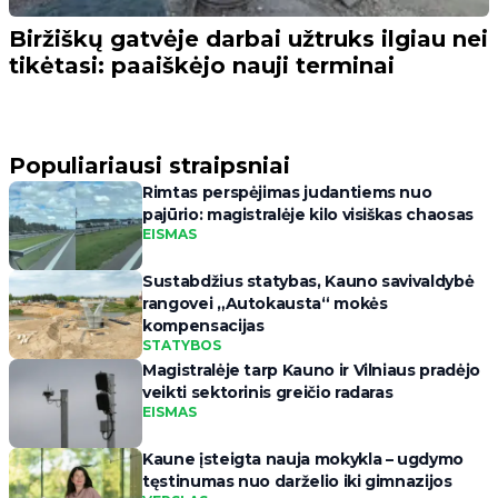
Biržiškų gatvėje darbai užtruks ilgiau nei
tikėtasi: paaiškėjo nauji terminai
Populiariausi straipsniai
Rimtas perspėjimas judantiems nuo
pajūrio: magistralėje kilo visiškas chaosas
EISMAS
Sustabdžius statybas, Kauno savivaldybė
rangovei „Autokausta“ mokės
kompensacijas
STATYBOS
Magistralėje tarp Kauno ir Vilniaus pradėjo
veikti sektorinis greičio radaras
EISMAS
Kaune įsteigta nauja mokykla – ugdymo
tęstinumas nuo darželio iki gimnazijos