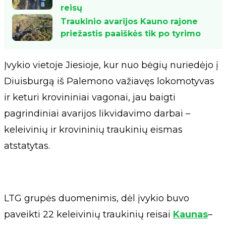
reisų
Traukinio avarijos Kauno rajone
priežastis paaiškės tik po tyrimo
Įvykio vietoje Jiesioje, kur nuo bėgių nuriedėjo į
Diuisburgą iš Palemono važiavęs lokomotyvas
ir keturi krovininiai vagonai, jau baigti
pagrindiniai avarijos likvidavimo darbai –
keleivinių ir krovininių traukinių eismas
atstatytas.
LTG grupės duomenimis, dėl įvykio buvo
paveikti 22 keleivinių traukinių reisai
Kaunas
–