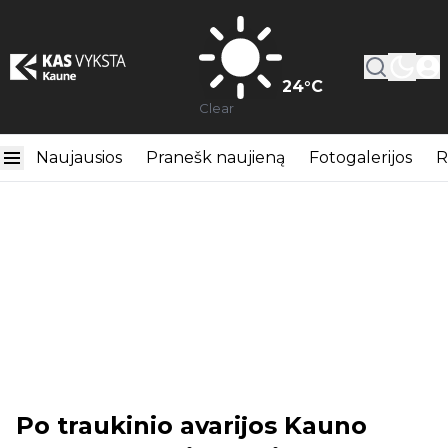
24
°C
Clear
Naujausios
Pranešk naujieną
Fotogalerijos
R
Po traukinio avarijos Kauno