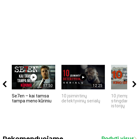
17:50
12:25
Se7en – kai tamsa
10 įsimintinų
10 įtemptų, k
tampa meno kūriniu
detektyvinių serialų
stingdančių k
istorijų
Rekomenduojame
Rodyti visus