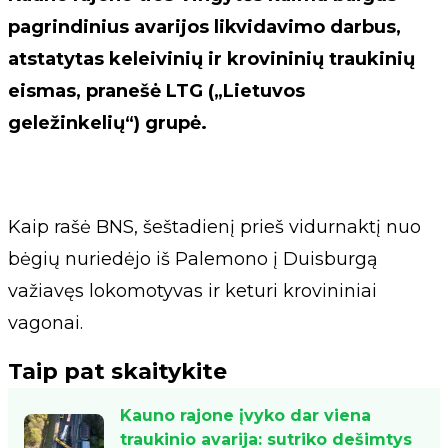
pagrindinius avarijos likvidavimo darbus,
atstatytas keleivinių ir krovininių traukinių
eismas, pranešė LTG („Lietuvos
geležinkelių“) grupė.
Kaip rašė BNS, šeštadienį prieš vidurnaktį nuo
bėgių nuriedėjo iš Palemono į Duisburgą
važiavęs lokomotyvas ir keturi krovininiai
vagonai.
Taip pat skaitykite
Kauno rajone įvyko dar viena
traukinio avarija: sutriko dešimtys