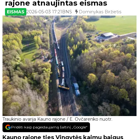
rajone atnaujintas eismas
EISMAS
2026-05-03 17:21
BNS
Dominykas Biržietis
Traukinio avarija Kauno rajone / E. Ovčarenko nuotr.
Pridėti kaip pageidaujamą šaltinį „Google“
Kauno rajone ties Vingytės kaimu baigus