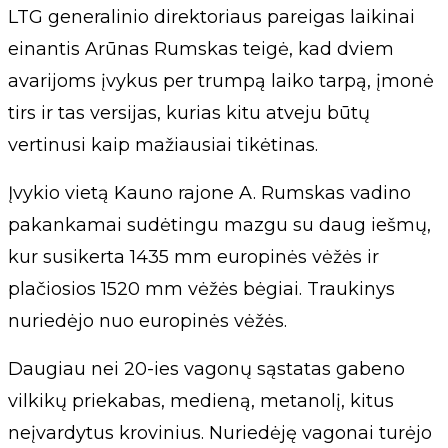
LTG generalinio direktoriaus pareigas laikinai
einantis Arūnas Rumskas teigė, kad dviem
avarijoms įvykus per trumpą laiko tarpą, įmonė
tirs ir tas versijas, kurias kitu atveju būtų
vertinusi kaip mažiausiai tikėtinas.
Įvykio vietą Kauno rajone A. Rumskas vadino
pakankamai sudėtingu mazgu su daug iešmų,
kur susikerta 1435 mm europinės vėžės ir
plačiosios 1520 mm vėžės bėgiai. Traukinys
nuriedėjo nuo europinės vėžės.
Daugiau nei 20-ies vagonų sąstatas gabeno
vilkikų priekabas, medieną, metanolį, kitus
neįvardytus krovinius. Nuriedėję vagonai turėjo