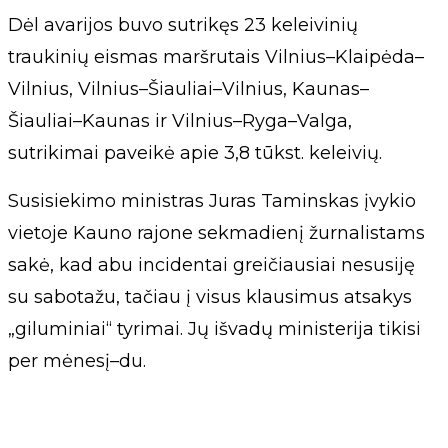
Dėl avarijos buvo sutrikęs 23 keleivinių
traukinių eismas maršrutais Vilnius–Klaipėda–
Vilnius, Vilnius–Šiauliai–Vilnius, Kaunas–
Šiauliai–Kaunas ir Vilnius–Ryga–Valga,
sutrikimai paveikė apie 3,8 tūkst. keleivių.
Susisiekimo ministras Juras Taminskas įvykio
vietoje Kauno rajone sekmadienį žurnalistams
sakė, kad abu incidentai greičiausiai nesusiję
su sabotažu, tačiau į visus klausimus atsakys
„giluminiai“ tyrimai. Jų išvadų ministerija tikisi
per mėnesį–du.