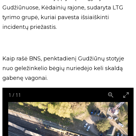
Gudžiūnuose, Kėdainių rajone, sudaryta LTG
tyrimo grupė, kuriai pavesta išsiaiškinti
incidentų priežastis.
Kaip rašė BNS, penktadienį Gudžiūnų stotyje
nuo geležinkelio bėgių nuriedėjo keli skaldą
gabenę vagonai.
1
/
11