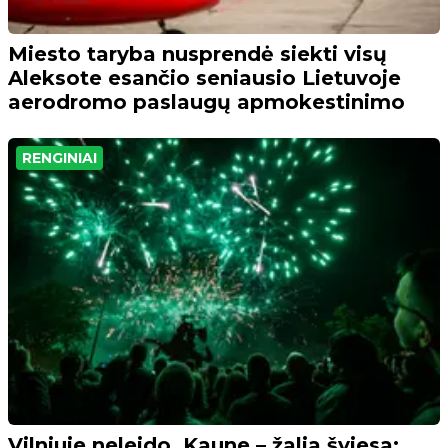
Miesto taryba nusprendė siekti visų
Aleksote esančio seniausio Lietuvoje
aerodromo paslaugų apmokestinimo
RENGINIAI
Vilniuje neleido, Kaune – žalia šviesa: