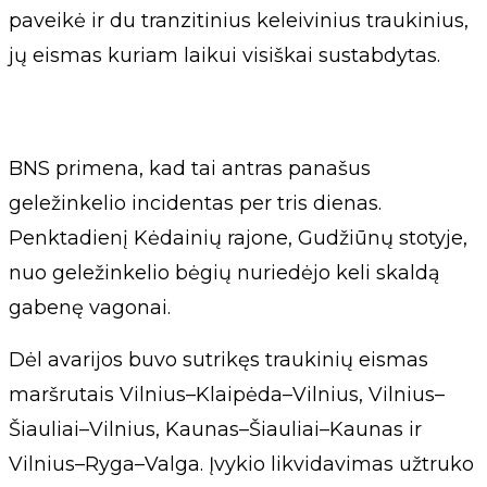
paveikė ir du tranzitinius keleivinius traukinius,
jų eismas kuriam laikui visiškai sustabdytas.
BNS primena, kad tai antras panašus
geležinkelio incidentas per tris dienas.
Penktadienį Kėdainių rajone, Gudžiūnų stotyje,
nuo geležinkelio bėgių nuriedėjo keli skaldą
gabenę vagonai.
Dėl avarijos buvo sutrikęs traukinių eismas
maršrutais Vilnius–Klaipėda–Vilnius, Vilnius–
Šiauliai–Vilnius, Kaunas–Šiauliai–Kaunas ir
Vilnius–Ryga–Valga. Įvykio likvidavimas užtruko