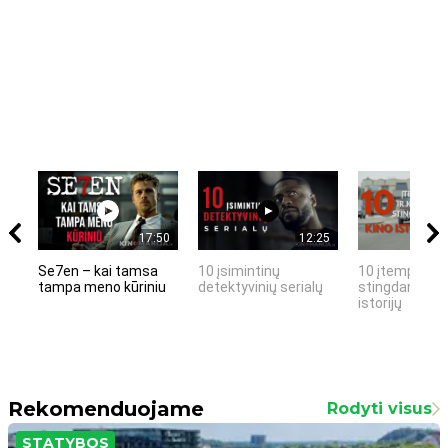
17:50
12:25
Se7en – kai tamsa
10 įsimintinų
10 įtemptų, k
tampa meno kūriniu
detektyvinių serialų
stingdančių k
istorijų
Rekomenduojame
Rodyti visus
STATYBOS