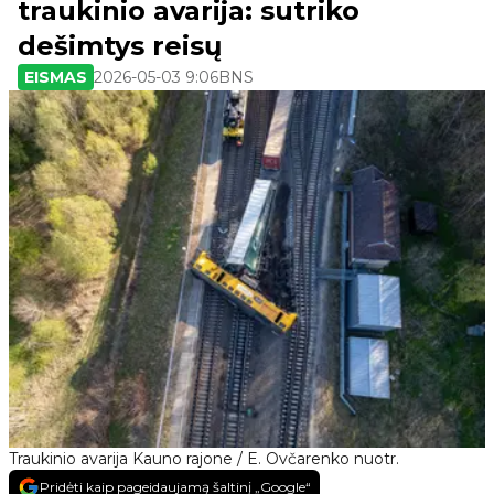
traukinio avarija: sutriko
dešimtys reisų
EISMAS
2026-05-03 9:06
BNS
Traukinio avarija Kauno rajone / E. Ovčarenko nuotr.
Pridėti kaip pageidaujamą šaltinį „Google“