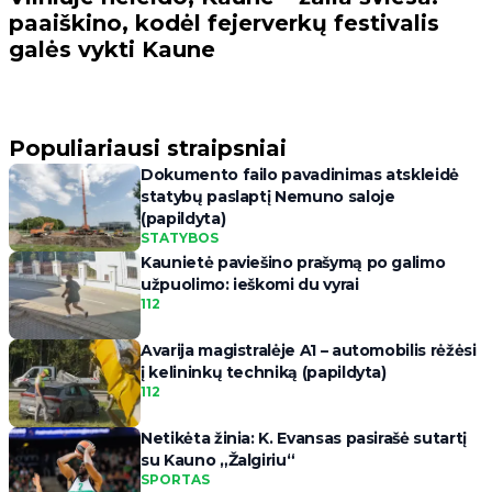
paaiškino, kodėl fejerverkų festivalis
galės vykti Kaune
Populiariausi straipsniai
Dokumento failo pavadinimas atskleidė
statybų paslaptį Nemuno saloje
(papildyta)
STATYBOS
Kaunietė paviešino prašymą po galimo
užpuolimo: ieškomi du vyrai
112
Avarija magistralėje A1 – automobilis rėžėsi
į kelininkų techniką (papildyta)
112
Netikėta žinia: K. Evansas pasirašė sutartį
su Kauno „Žalgiriu“
SPORTAS