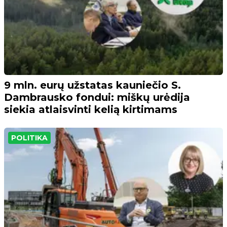
9 mln. eurų užstatas kauniečio S.
Dambrausko fondui: miškų urėdija
siekia atlaisvinti kelią kirtimams
POLITIKA