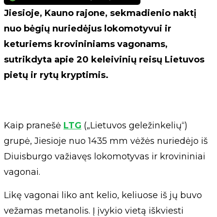
Jiesioje, Kauno rajone, sekmadienio naktį
nuo bėgių nuriedėjus lokomotyvui ir
keturiems krovininiams vagonams,
sutrikdyta apie 20 keleivinių reisų Lietuvos
pietų ir rytų kryptimis.
Kaip pranešė
LTG
(„Lietuvos geležinkelių“)
grupė, Jiesioje nuo 1435 mm vėžės nuriedėjo iš
Diuisburgo važiavęs lokomotyvas ir krovininiai
vagonai.
Likę vagonai liko ant kelio, keliuose iš jų buvo
vežamas metanolis. Į įvykio vietą iškviesti