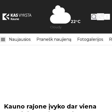
22
°C
Cloudy
Naujausios
Pranešk naujieną
Fotogalerijos
R
Kauno rajone įvyko dar viena