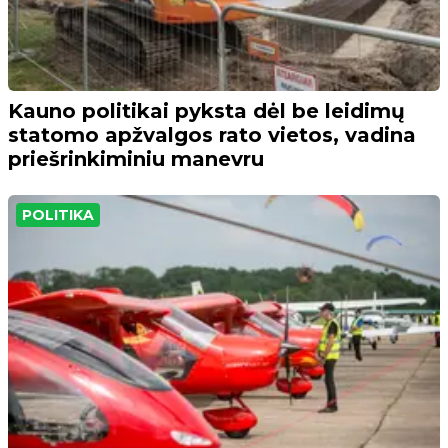
Kauno politikai pyksta dėl be leidimų
statomo apžvalgos rato vietos, vadina
priešrinkiminiu manevru
POLITIKA