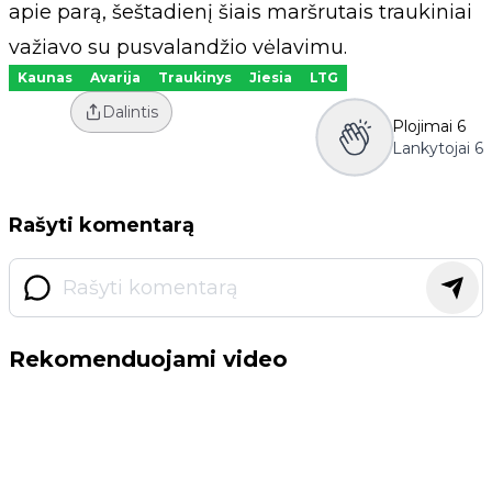
apie parą, šeštadienį šiais maršrutais traukiniai
važiavo su pusvalandžio vėlavimu.
Kaunas
Avarija
Traukinys
Jiesia
LTG
Dalintis
Plojimai
6
Lankytojai
6
Rašyti komentarą
Rekomenduojami video