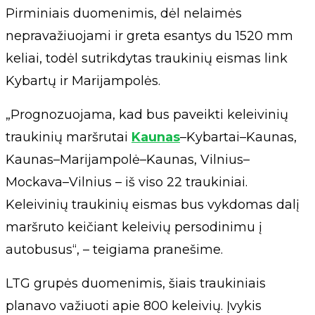
Pirminiais duomenimis, dėl nelaimės
nepravažiuojami ir greta esantys du 1520 mm
keliai, todėl sutrikdytas traukinių eismas link
Kybartų ir Marijampolės.
„Prognozuojama, kad bus paveikti keleivinių
traukinių maršrutai
Kaunas
–Kybartai–Kaunas,
Kaunas–Marijampolė–Kaunas, Vilnius–
Mockava–Vilnius – iš viso 22 traukiniai.
Keleivinių traukinių eismas bus vykdomas dalį
maršruto keičiant keleivių persodinimu į
autobusus“, – teigiama pranešime.
LTG grupės duomenimis, šiais traukiniais
planavo važiuoti apie 800 keleivių. Įvykis