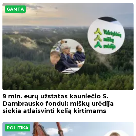
GAMTA
9 mln. eurų užstatas kauniečio S.
Dambrausko fondui: miškų urėdija
siekia atlaisvinti kelią kirtimams
POLITIKA