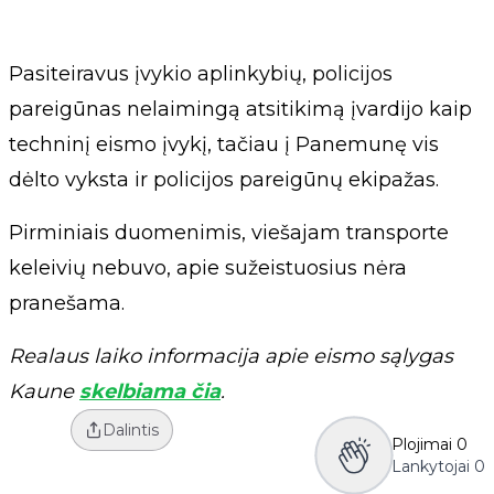
Pasiteiravus įvykio aplinkybių, policijos
pareigūnas nelaimingą atsitikimą įvardijo kaip
techninį eismo įvykį, tačiau į Panemunę vis
dėlto vyksta ir policijos pareigūnų ekipažas.
Pirminiais duomenimis, viešajam transporte
keleivių nebuvo, apie sužeistuosius nėra
pranešama.
Realaus laiko informacija apie eismo sąlygas
Kaune
skelbiama čia
.
Dalintis
Plojimai
0
Lankytojai
0