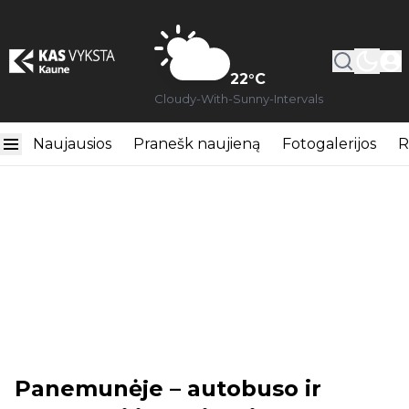
22
°C
Cloudy-With-Sunny-Intervals
Naujausios
Pranešk naujieną
Fotogalerijos
R
Panemunėje – autobuso ir