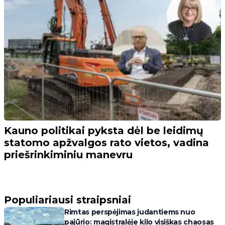
Kauno politikai pyksta dėl be leidimų
statomo apžvalgos rato vietos, vadina
priešrinkiminiu manevru
Populiariausi straipsniai
Rimtas perspėjimas judantiems nuo
pajūrio: magistralėje kilo visiškas chaosas