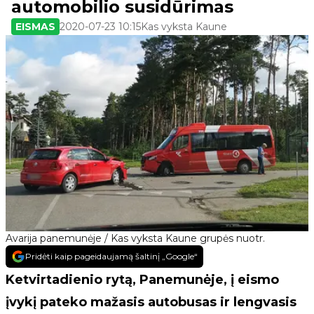
automobilio susidūrimas
EISMAS
2020-07-23 10:15
Kas vyksta Kaune
Avarija panemunėje / Kas vyksta Kaune grupės nuotr.
Pridėti kaip pageidaujamą šaltinį „Google“
Ketvirtadienio rytą, Panemunėje, į eismo
įvykį pateko mažasis autobusas ir lengvasis