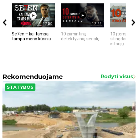
17:50
12:25
Se7en – kai tamsa
10 įsimintinų
10 įtemptų, k
tampa meno kūriniu
detektyvinių serialų
stingdančių k
istorijų
Rekomenduojame
Rodyti visus
STATYBOS