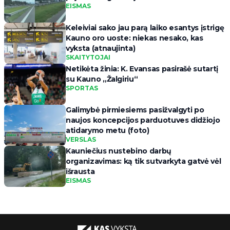
EISMAS
Keleiviai sako jau parą laiko esantys įstrigę
Kauno oro uoste: niekas nesako, kas
vyksta (atnaujinta)
SKAITYTOJAI
Netikėta žinia: K. Evansas pasirašė sutartį
su Kauno „Žalgiriu“
SPORTAS
Galimybė pirmiesiems pasižvalgyti po
naujos koncepcijos parduotuves didžiojo
atidarymo metu (foto)
VERSLAS
Kauniečius nustebino darbų
organizavimas: ką tik sutvarkyta gatvė vėl
išrausta
EISMAS