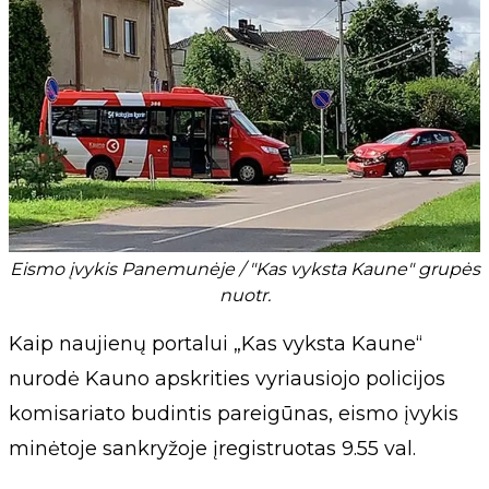
Eismo įvykis Panemunėje / "Kas vyksta Kaune" grupės
nuotr.
Kaip naujienų portalui „Kas vyksta Kaune“
nurodė Kauno apskrities vyriausiojo policijos
komisariato budintis pareigūnas, eismo įvykis
minėtoje sankryžoje įregistruotas 9.55 val.