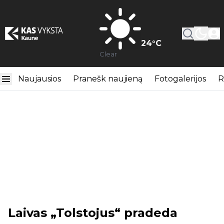
24
°C
Clear
Naujausios
Pranešk naujieną
Fotogalerijos
R
Laivas „Tolstojus“ pradeda