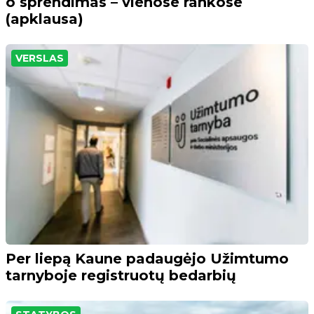
o sprendimas – vienose rankose
(apklausa)
VERSLAS
Per liepą Kaune padaugėjo Užimtumo
tarnyboje registruotų bedarbių