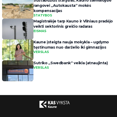
Sustabdžius statybas, Kauno savivaldybė
rangovei „Autokausta“ mokės
kompensacijas
STATYBOS
Magistralėje tarp Kauno ir Vilniaus pradėjo
veikti sektorinis greičio radaras
EISMAS
Kaune įsteigta nauja mokykla – ugdymo
tęstinumas nuo darželio iki gimnazijos
VERSLAS
Sutriko „Swedbank“ veikla (atnaujinta)
VERSLAS