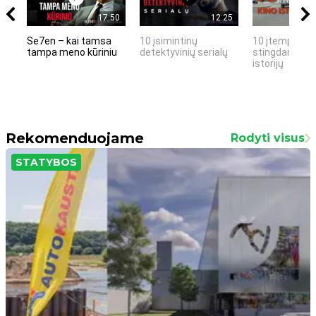
17:50
12:25
Se7en – kai tamsa
10 įsimintinų
10 įtemptų, k
tampa meno kūriniu
detektyvinių serialų
stingdančių k
istorijų
Rekomenduojame
Rodyti visus
STATYBOS