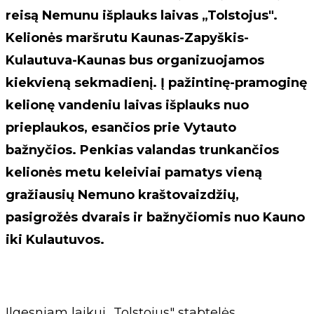
reisą Nemunu išplauks laivas „Tolstojus".
Kelionės maršrutu Kaunas-Zapyškis-
Kulautuva-Kaunas bus organizuojamos
kiekvieną sekmadienį. Į pažintinę-pramoginę
kelionę vandeniu laivas išplauks nuo
prieplaukos, esančios prie Vytauto
bažnyčios. Penkias valandas trunkančios
kelionės metu keleiviai pamatys vieną
gražiausių Nemuno kraštovaizdžių,
pasigrožės dvarais ir bažnyčiomis nuo Kauno
iki Kulautuvos.
Ilgesniam laikui „Tolstojus" stabtelės