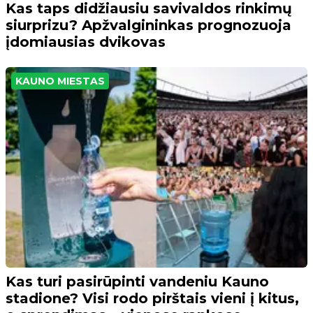
Kas taps didžiausiu savivaldos rinkimų
siurprizu? Apžvalgininkas prognozuoja
įdomiausias dvikovas
KAUNO MIESTAS
Kas turi pasirūpinti vandeniu Kauno
stadione? Visi rodo pirštais vieni į kitus,