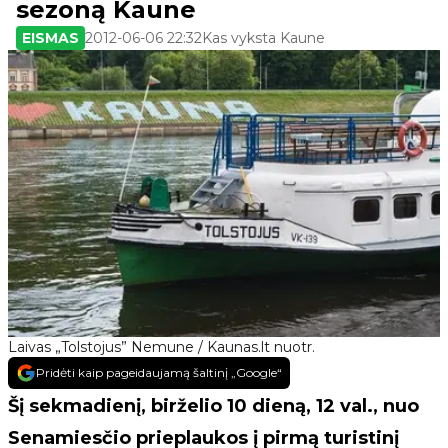
sezoną Kaune
EISMAS
2012-06-06 22:32
Kas vyksta Kaune
Laivas „Tolstojus” Nemune / Kaunas.lt nuotr.
Pridėti kaip pageidaujamą šaltinį „Google“
Šį sekmadienį, birželio 10 dieną, 12 val., nuo
Senamiesčio prieplaukos į pirmą turistinį