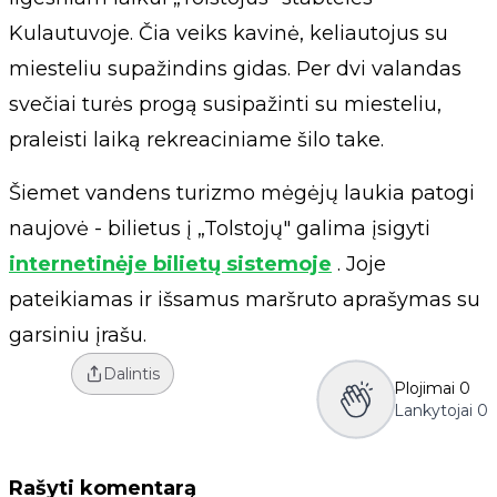
Kulautuvoje. Čia veiks kavinė, keliautojus su
miesteliu supažindins gidas. Per dvi valandas
svečiai turės progą susipažinti su miesteliu,
praleisti laiką rekreaciniame šilo take.
Šiemet vandens turizmo mėgėjų laukia patogi
naujovė - bilietus į „Tolstojų" galima įsigyti
internetinėje bilietų sistemoje
. Joje
pateikiamas ir išsamus maršruto aprašymas su
garsiniu įrašu.
Dalintis
Plojimai
0
Lankytojai
0
Rašyti komentarą