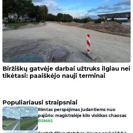
Biržiškų gatvėje darbai užtruks ilgiau nei
tikėtasi: paaiškėjo nauji terminai
Populiariausi straipsniai
Rimtas perspėjimas judantiems nuo
pajūrio: magistralėje kilo visiškas chaosas
EISMAS