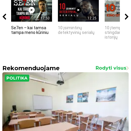
17:50
12:25
Se7en – kai tamsa
10 įsimintinų
10 įtemptų, k
tampa meno kūriniu
detektyvinių serialų
stingdančių k
istorijų
Rekomenduojame
Rodyti visus
POLITIKA