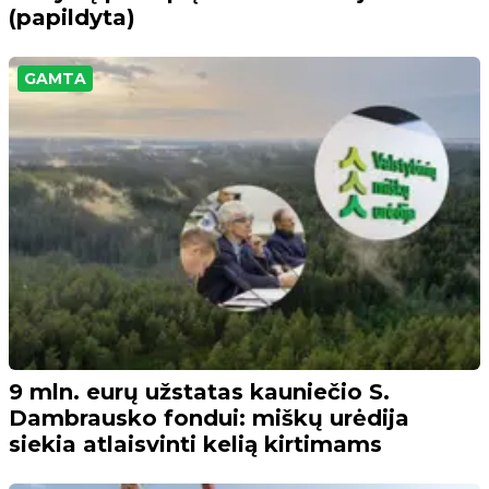
(papildyta)
GAMTA
9 mln. eurų užstatas kauniečio S.
Dambrausko fondui: miškų urėdija
siekia atlaisvinti kelią kirtimams