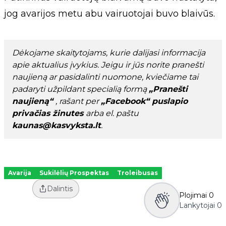
jog avarijos metu abu vairuotojai buvo blaivūs.
Dėkojame skaitytojams, kurie dalijasi informacija
apie aktualius įvykius. Jeigu ir jūs norite pranešti
naujieną ar pasidalinti nuomone, kviečiame tai
padaryti užpildant specialią formą
„Pranešti
naujieną“
, rašant per
„Facebook“ puslapio
privačias žinutes
arba el. paštu
kaunas@kasvyksta.lt
.
Avarija
Sukilėlių Prospektas
Troleibusas
Dalintis
Plojimai
0
Lankytojai
0