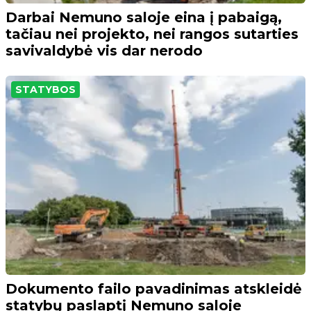
Darbai Nemuno saloje eina į pabaigą,
tačiau nei projekto, nei rangos sutarties
savivaldybė vis dar nerodo
STATYBOS
Dokumento failo pavadinimas atskleidė
statybų paslaptį Nemuno saloje