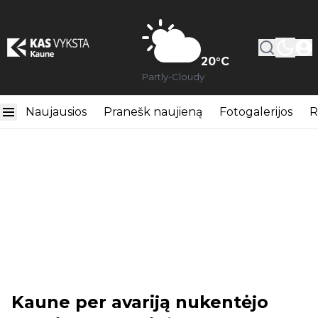
20
°C
Partly-Cloudy
Naujausios
Pranešk naujieną
Fotogalerijos
R
Kaune per avariją nukentėjo