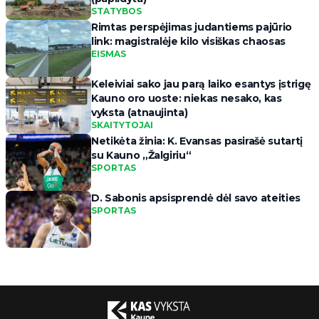
STATYBOS
Rimtas perspėjimas judantiems pajūrio
link: magistralėje kilo visiškas chaosas
EISMAS
Keleiviai sako jau parą laiko esantys įstrigę
Kauno oro uoste: niekas nesako, kas
vyksta (atnaujinta)
SKAITYTOJAI
Netikėta žinia: K. Evansas pasirašė sutartį
su Kauno „Žalgiriu“
SPORTAS
D. Sabonis apsisprendė dėl savo ateities
SPORTAS