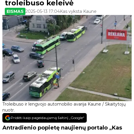
troleibuso keleivė
EISMAS
2025-05-13 17:04
Kas vyksta Kaune
Troleibuso ir lengvojo automobilio avarija Kaune / Skaitytojų
nuotr.
Pridėti kaip pageidaujamą šaltinį „Google“
Antradienio popietę naujienų portalo „Kas