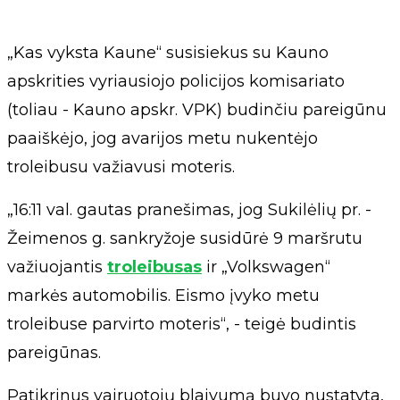
„Kas vyksta Kaune“ susisiekus su Kauno
apskrities vyriausiojo policijos komisariato
(toliau - Kauno apskr. VPK) budinčiu pareigūnu
paaiškėjo, jog avarijos metu nukentėjo
troleibusu važiavusi moteris.
„16:11 val. gautas pranešimas, jog Sukilėlių pr. -
Žeimenos g. sankryžoje susidūrė 9 maršrutu
važiuojantis
troleibusas
ir „Volkswagen“
markės automobilis. Eismo įvyko metu
troleibuse parvirto moteris“, - teigė budintis
pareigūnas.
Patikrinus vairuotojų blaivumą buvo nustatyta,