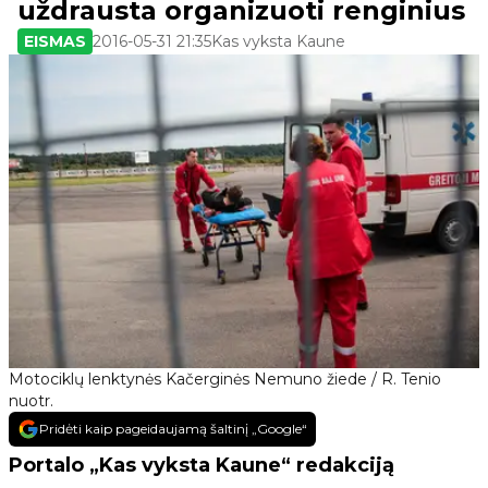
uždrausta organizuoti renginius
EISMAS
2016-05-31 21:35
Kas vyksta Kaune
Motociklų lenktynės Kačerginės Nemuno žiede / R. Tenio
nuotr.
Pridėti kaip pageidaujamą šaltinį „Google“
Portalo „Kas vyksta Kaune“ redakciją