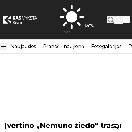
13
°C
Clear
Naujausios
Pranešk naujieną
Fotogalerijos
R
Įvertino „Nemuno žiedo“ trasą: