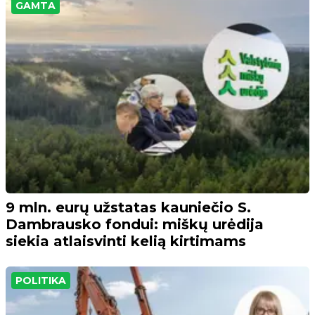
GAMTA
9 mln. eurų užstatas kauniečio S.
Dambrausko fondui: miškų urėdija
siekia atlaisvinti kelią kirtimams
POLITIKA