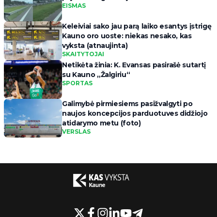
EISMAS
Keleiviai sako jau parą laiko esantys įstrigę
Kauno oro uoste: niekas nesako, kas
vyksta (atnaujinta)
SKAITYTOJAI
Netikėta žinia: K. Evansas pasirašė sutartį
su Kauno „Žalgiriu“
SPORTAS
Galimybė pirmiesiems pasižvalgyti po
naujos koncepcijos parduotuves didžiojo
atidarymo metu (foto)
VERSLAS