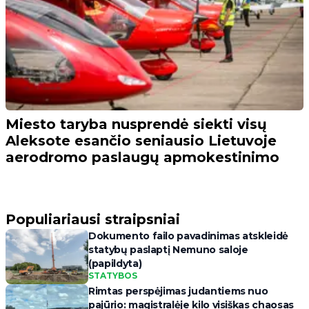
Miesto taryba nusprendė siekti visų
Aleksote esančio seniausio Lietuvoje
aerodromo paslaugų apmokestinimo
Populiariausi straipsniai
Dokumento failo pavadinimas atskleidė
statybų paslaptį Nemuno saloje
(papildyta)
STATYBOS
Rimtas perspėjimas judantiems nuo
pajūrio: magistralėje kilo visiškas chaosas