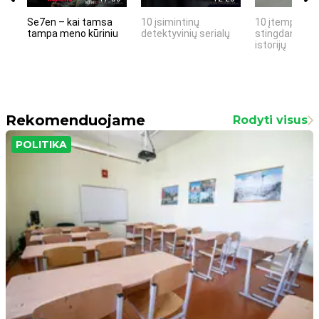
Se7en – kai tamsa
10 įsimintinų
10 įtemptų, k
tampa meno kūriniu
detektyvinių serialų
stingdančių k
istorijų
Rekomenduojame
Rodyti visus
POLITIKA