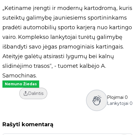
„Ketiname įrengti ir modernų kartodromą, kuris
suteiktų galimybę jauniesiems sportininkams
pradėti automobilių sporto karjerą nuo kartingo
vairo. Komplekso lankytojai turėtų galimybę
išbandyti savo jėgas pramoginiais kartingais.
Ateityje galėtų atsirasti lygumų bei kalnų
slidinėjimo trasos“, - tuomet kalbėjo A.
Samochinas.
Nemuno Žiedas
Dalintis
Plojimai
0
Lankytojai
0
Rašyti komentarą