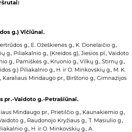
šrutai:
dos g.) Vičiūnai.
rtrūdos g., E. Ožeškienės g., K. Donelaičio g.,
ų g., Piliakalnio g., (Kreidos g), Jiesios pl., Vaidoto
uonio g., Pamiškės g., Kruonio g., Vilkų g., Stirnų g.,
eidos g.) Piliakalnio g., H. ir O. Minkovskių g., M. K.
 g., Karaliaus Mindaugo pr., Birštono g., Gimnazijos
 pr.-Vaidoto g.-Petrašiūnai.
iaus Mindaugo pr., Prietilčio g., Kaunakiemio g.,
, Vaidoto g., Raudonojo Kryžiaus g., T. Masiulio g.,
iakalnio g., H. ir O. Minkovskių g., A.