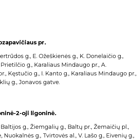
ozapavičiaus pr.
rtrūdos g., E. Ožeškienės g., K. Donelaičio g.,
 Prietilčio g., Karaliaus Mindaugo pr., A.
r., Kęstučio g., I. Kanto g., Karaliaus Mindaugo pr.,
klių g., Jonavos gatve.
ninė-2-oji ligoninė.
altijos g., Žiemgalių g., Baltų pr., Žemaičių pl.,
, Nuokalnės g., Tvirtovės al., V. Lašo g., Eivenių g.,