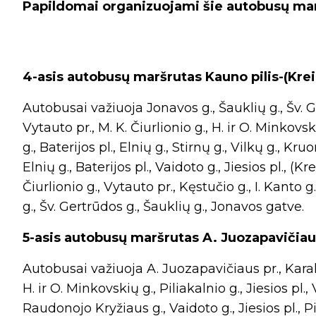
Papildomai organizuojami šie autobusų mar
4-asis autobusų maršrutas Kauno pilis-(Krei
Autobusai važiuoja Jonavos g., Šauklių g., Šv. Ge
Vytauto pr., M. K. Čiurlionio g., H. ir O. Minkovski
g., Baterijos pl., Elnių g., Stirnų g., Vilkų g., Kr
Elnių g., Baterijos pl., Vaidoto g., Jiesios pl., (Kr
Čiurlionio g., Vytauto pr., Kęstučio g., I. Kanto
g., Šv. Gertrūdos g., Šauklių g., Jonavos gatve.
5-asis autobusų maršrutas A. Juozapavičiaus
Autobusai važiuoja A. Juozapavičiaus pr., Karal
H. ir O. Minkovskių g., Piliakalnio g., Jiesios pl.
Raudonojo Kryžiaus g., Vaidoto g., Jiesios pl., Pil