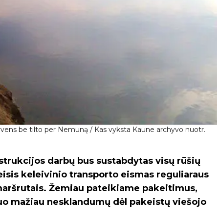
yvens be tilto per Nemuną / Kas vyksta Kaune archyvo nuotr.
strukcijos darbų bus sustabdytas visų rūšių
isis keleivinio transporto eismas reguliaraus
maršrutais. Žemiau pateikiame pakeitimus,
 kuo mažiau nesklandumų dėl pakeistų viešojo