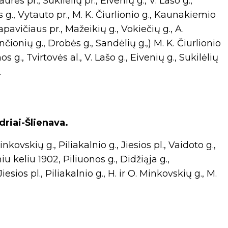
ės pr., Sukilėlių pr., Eivenių g., V. Lašo g.,
s g., Vytauto pr., M. K. Čiurlionio g., Kaunakiemio
apavičiaus pr., Mažeikių g., Vokiečių g., A.
čionių g., Drobės g., Sandėlių g.,) M. K. Čiurlionio
s g., Tvirtovės al., V. Lašo g., Eivenių g., Sukilėlių
.
driai-Šlienava.
nkovskių g., Piliakalnio g., Jiesios pl., Vaidoto g.,
iu keliu 1902, Piliuonos g., Didžiąja g.,
Jiesios pl., Piliakalnio g., H. ir O. Minkovskių g., M.