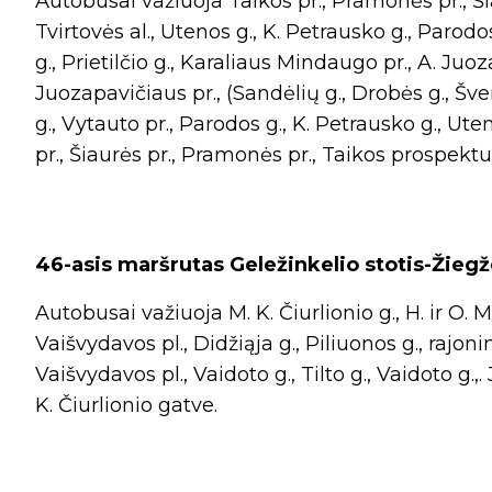
Autobusai važiuoja Taikos pr., Pramonės pr., Šiaur
Tvirtovės al., Utenos g., K. Petrausko g., Parodo
g., Prietilčio g., Karaliaus Mindaugo pr., A. Juoz
Juozapavičiaus pr., (Sandėlių g., Drobės g., Šven
g., Vytauto pr., Parodos g., K. Petrausko g., Uteno
pr., Šiaurės pr., Pramonės pr., Taikos prospektu
46-asis maršrutas Geležinkelio stotis-Žiegž
Autobusai važiuoja M. K. Čiurlionio g., H. ir O. Mi
Vaišvydavos pl., Didžiąja g., Piliuonos g., rajonin
Vaišvydavos pl., Vaidoto g., Tilto g., Vaidoto g.,. 
K. Čiurlionio gatve.