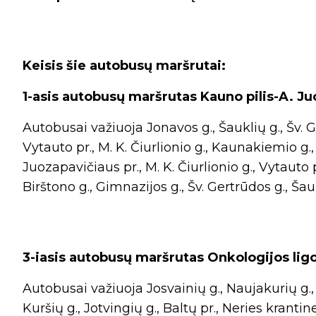
Keisis šie autobusų maršrutai:
1-asis autobusų maršrutas Kauno pilis-A. Ju
Autobusai važiuoja Jonavos g., Šauklių g., Šv. Ge
Vytauto pr., M. K. Čiurlionio g., Kaunakiemio g.,
Juozapavičiaus pr., M. K. Čiurlionio g., Vytauto p
Birštono g., Gimnazijos g., Šv. Gertrūdos g., Šau
3-iasis autobusų maršrutas Onkologijos ligo
Autobusai važiuoja Josvainių g., Naujakurių g., B
Kuršių g., Jotvingių g., Baltų pr., Neries krantine