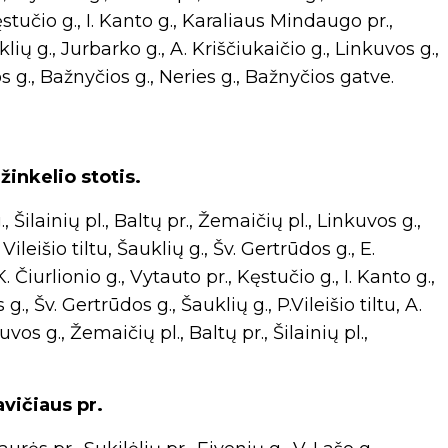
ęstučio g., I. Kanto g., Karaliaus Mindaugo pr.,
lių g., Jurbarko g., A. Kriščiukaičio g., Linkuvos g.,
s g., Bažnyčios g., Neries g., Bažnyčios gatve.
inkelio stotis.
ilainių pl., Baltų pr., Žemaičių pl., Linkuvos g.,
Vileišio tiltu, Šauklių g., Šv. Gertrūdos g., E.
 Čiurlionio g., Vytauto pr., Kęstučio g., I. Kanto g.,
, Šv. Gertrūdos g., Šauklių g., P.Vileišio tiltu, A.
vos g., Žemaičių pl., Baltų pr., Šilainių pl.,
vičiaus pr.