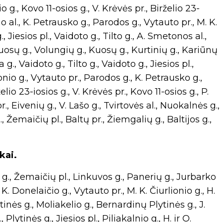
o g., Kovo 11-osios g., V. Krėvės pr., Birželio 23-
 al., K. Petrausko g., Parodos g., Vytauto pr., M. K.
., Jiesios pl., Vaidoto g., Tilto g., A. Smetonos al.,
Kuosų g., Volungių g., Kuosų g., Kurtinių g., Kariūnų
g., Vaidoto g., Tilto g., Vaidoto g., Jiesios pl.,
ionio g., Vytauto pr., Parodos g., K. Petrausko g.,
io 23-iosios g., V. Krėvės pr., Kovo 11-osios g., P.
r., Eivenių g., V. Lašo g., Tvirtovės al., Nuokalnės g.,
, Žemaičių pl., Baltų pr., Žiemgalių g., Baltijos g.,
kai.
., Žemaičių pl., Linkuvos g., Panerių g., Jurbarko
 K. Donelaičio g., Vytauto pr., M. K. Čiurlionio g., H.
ytinės g., Moliakelio g., Bernardinų Plytinės g., J.
lytinės g., Jiesios pl., Piliakalnio g., H. ir O.