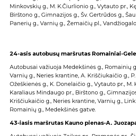
Minkovskių g., M. K.Čiurlionio g., Vytauto pr., K
Birštono g., Gimnazijos g., Šv. Gertrūdos g., Šauk
Panerių g., Varnių g., Žemaičių pl., Vandžiogalo
24-asis autobusų maršrutas Romainiai-Gelež
Autobusai važiuoja Medekšinės g., Romainių g., Š
Varnių g., Neries krantine, A. Kriščiukaičio g., P. 
Ožeškienės g., K. Donelaičio g., Vytauto pr., M. K.
Karaliaus Mindaugo pr., Birštono g., Gimnazijos g.
Kriščiukaičio g., Neries krantine, Varnių g., Linku
Romainių g., Medekšinės gatve.
43-iasis maršrutas Kauno pienas-A. Juozapa