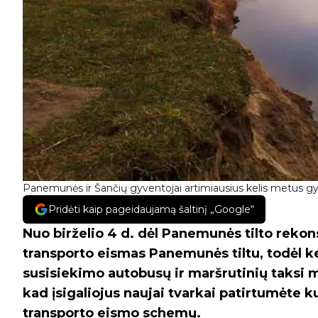
Panemunės ir Šančių gyventojai artimiausius kelis metus g
Pridėti kaip pageidaujamą šaltinį „Google“
Nuo birželio 4 d. dėl Panemunės tilto rekon
transporto eismas Panemunės tiltu, todėl ke
susisiekimo autobusų ir maršrutinių taksi 
kad įsigaliojus naujai tvarkai patirtumėte
transporto eismo schemų.