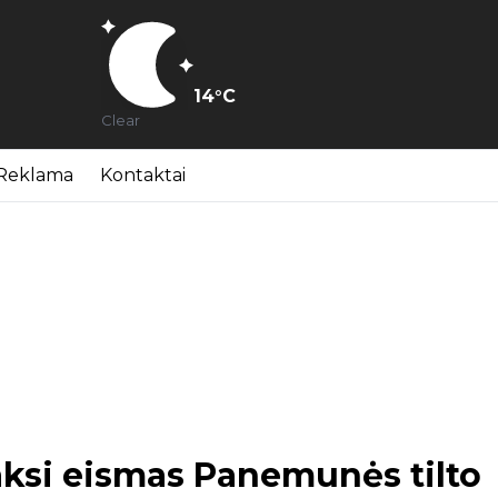
14
°C
Clear
Reklama
Kontaktai
aksi eismas Panemunės tilto