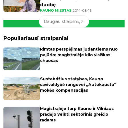
duobę
KAUNO MIESTAS
•
2014-08-16
Daugiau straipsnių
Populiariausi straipsniai
Rimtas perspėjimas judantiems nuo
pajūrio: magistralėje kilo visiškas
chaosas
Sustabdžius statybas, Kauno
savivaldybė rangovei „Autokausta“
mokės kompensacijas
Magistralėje tarp Kauno ir Vilniaus
pradėjo veikti sektorinis greičio
radaras