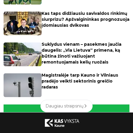
Kas taps didžiausiu savivaldos rinkimų
siurprizu? Apžvalgininkas prognozuoja
įdomiausias dvikovas
Suklydus vienam – pasekmes jaučia
daugelis: „Via Lietuva“ primena, ką
būtina žinoti važiuojant
remontuojamais kelių ruožais
Magistralėje tarp Kauno ir Vilniaus
pradėjo veikti sektorinis greičio
radaras
Daugiau straipsnių