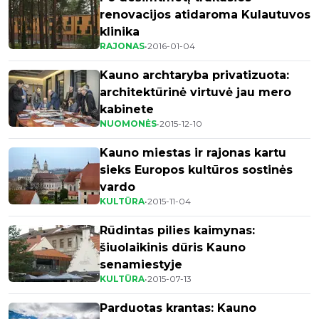
renovacijos atidaroma Kulautuvos
klinika
RAJONAS
•
2016-01-04
Kauno archtaryba privatizuota:
architektūrinė virtuvė jau mero
kabinete
NUOMONĖS
•
2015-12-10
Kauno miestas ir rajonas kartu
sieks Europos kultūros sostinės
vardo
KULTŪRA
•
2015-11-04
Rūdintas pilies kaimynas:
šiuolaikinis dūris Kauno
senamiestyje
KULTŪRA
•
2015-07-13
Parduotas krantas: Kauno