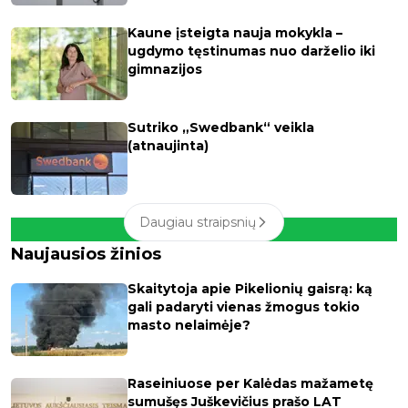
Kaune įsteigta nauja mokykla –
ugdymo tęstinumas nuo darželio iki
gimnazijos
Sutriko „Swedbank“ veikla
(atnaujinta)
Daugiau straipsnių
Naujausios žinios
Skaitytoja apie Pikelionių gaisrą: ką
gali padaryti vienas žmogus tokio
masto nelaimėje?
Raseiniuose per Kalėdas mažametę
sumušęs Juškevičius prašo LAT