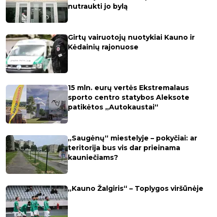
nutraukti jo bylą
Girtų vairuotojų nuotykiai Kauno ir
Kėdainių rajonuose
15 mln. eurų vertės Ekstremalaus
sporto centro statybos Aleksote
patikėtos „Autokaustai“
„Saugėnų“ miestelyje – pokyčiai: ar
teritorija bus vis dar prieinama
kauniečiams?
„Kauno Žalgiris“ – Toplygos viršūnėje