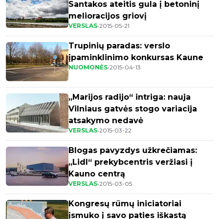
Santakos ateitis gula į betoninį
melioracijos griovį
VERSLAS
•
2015-05-21
Trupinių paradas: verslo
įpaminklinimo konkursas Kaune
NUOMONĖS
•
2015-04-13
„Marijos radijo“ intriga: nauja
Vilniaus gatvės stogo variacija
atsakymo nedavė
VERSLAS
•
2015-03-22
Blogas pavyzdys užkrečiamas:
„Lidl“ prekybcentris veržiasi į
Kauno centrą
VERSLAS
•
2015-03-05
Kongresų rūmų iniciatoriai
įsmuko į savo paties iškastą