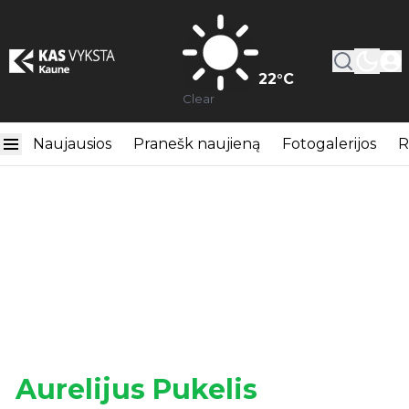
22
°C
Clear
Naujausios
Pranešk naujieną
Fotogalerijos
R
Aurelijus Pukelis