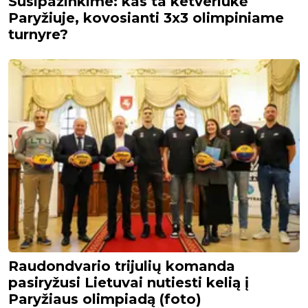
Susipažinkime: kas ta ketveriukė
Paryžiuje, kovosianti 3x3 olimpiniame
turnyre?
Raudondvario trijulių komanda
pasiryžusi Lietuvai nutiesti kelią į
Paryžiaus olimpiadą (foto)