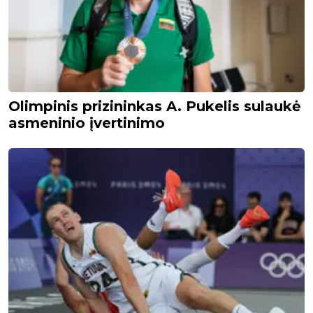
Olimpinis prizininkas A. Pukelis sulaukė
asmeninio įvertinimo