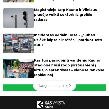
Magistralėje tarp Kauno ir Vilniaus
pradėjo veikti sektorinis greičio
radaras
Incidentas Kėdainiuose – „Subaru“
užlėkė laiptais ir rėžėsi į parduotuvės
duris
Kas turi pasirūpinti vandeniu Kauno
stadione? Visi rodo pirštais vieni į
kitus, o sprendimas – vienose rankose
(apklausa)
Daugiau straipsnių