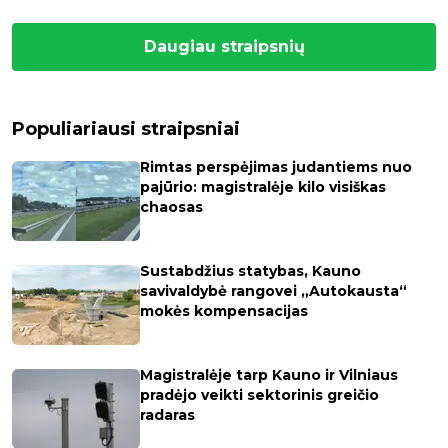
Daugiau straipsnių
Populiariausi straipsniai
Rimtas perspėjimas judantiems nuo
pajūrio: magistralėje kilo visiškas
chaosas
Sustabdžius statybas, Kauno
savivaldybė rangovei „Autokausta“
mokės kompensacijas
Magistralėje tarp Kauno ir Vilniaus
pradėjo veikti sektorinis greičio
radaras