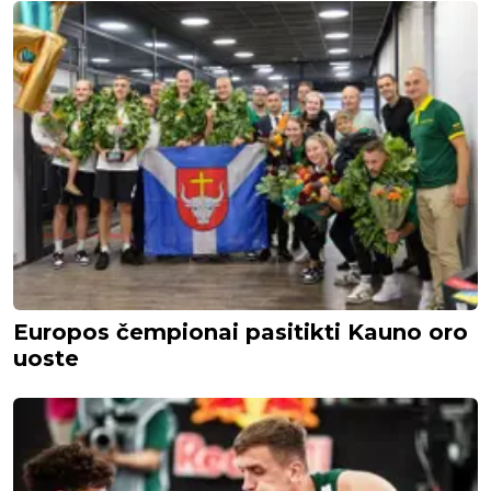
Europos čempionai pasitikti Kauno oro
uoste