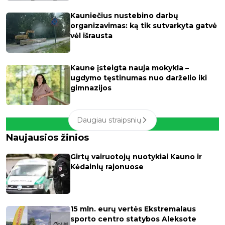
Kauniečius nustebino darbų
organizavimas: ką tik sutvarkyta gatvė
vėl išrausta
Kaune įsteigta nauja mokykla –
ugdymo tęstinumas nuo darželio iki
gimnazijos
Daugiau straipsnių
Naujausios žinios
Girtų vairuotojų nuotykiai Kauno ir
Kėdainių rajonuose
15 mln. eurų vertės Ekstremalaus
sporto centro statybos Aleksote