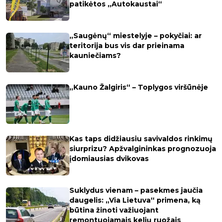
patikėtos „Autokaustai“
„Saugėnų“ miestelyje – pokyčiai: ar
teritorija bus vis dar prieinama
kauniečiams?
„Kauno Žalgiris“ – Toplygos viršūnėje
Kas taps didžiausiu savivaldos rinkimų
siurprizu? Apžvalgininkas prognozuoja
įdomiausias dvikovas
Suklydus vienam – pasekmes jaučia
daugelis: „Via Lietuva“ primena, ką
būtina žinoti važiuojant
remontuojamais kelių ruožais