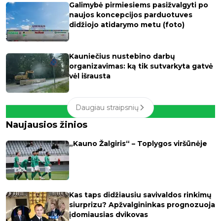
Galimybė pirmiesiems pasižvalgyti po
naujos koncepcijos parduotuves
didžiojo atidarymo metu (foto)
Kauniečius nustebino darbų
organizavimas: ką tik sutvarkyta gatvė
vėl išrausta
Daugiau straipsnių
Naujausios žinios
„Kauno Žalgiris“ – Toplygos viršūnėje
Kas taps didžiausiu savivaldos rinkimų
siurprizu? Apžvalgininkas prognozuoja
įdomiausias dvikovas