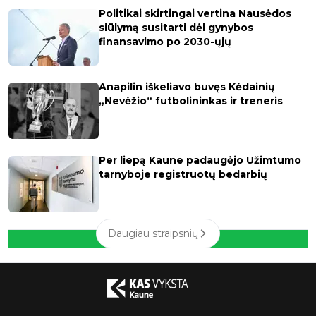
Politikai skirtingai vertina Nausėdos
siūlymą susitarti dėl gynybos
finansavimo po 2030-ųjų
Anapilin iškeliavo buvęs Kėdainių
„Nevėžio“ futbolininkas ir treneris
Per liepą Kaune padaugėjo Užimtumo
tarnyboje registruotų bedarbių
Daugiau straipsnių