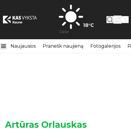
18
°C
Clear
Naujausios
Pranešk naujieną
Fotogalerijos
R
Artūras Orlauskas