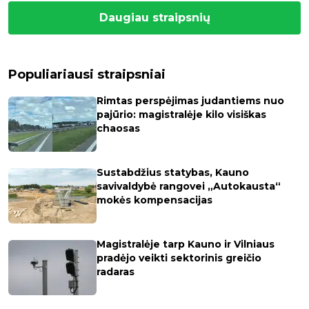
Daugiau straipsnių
Populiariausi straipsniai
Rimtas perspėjimas judantiems nuo
pajūrio: magistralėje kilo visiškas
chaosas
Sustabdžius statybas, Kauno
savivaldybė rangovei „Autokausta“
mokės kompensacijas
Magistralėje tarp Kauno ir Vilniaus
pradėjo veikti sektorinis greičio
radaras