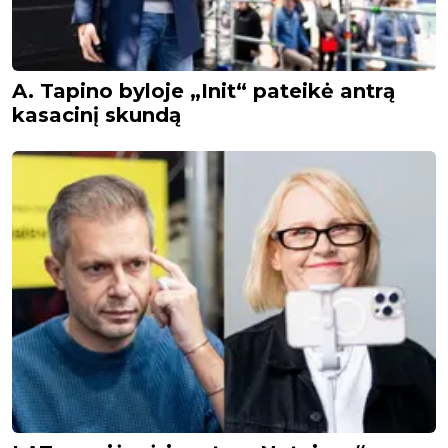
A. Tapino byloje „Init“ pateikė antrą
kasacinį skundą