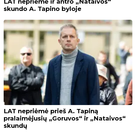
LAT nepriėmė ir antro „Nataivos“
skundo A. Tapino byloje
LAT nepriėmė prieš A. Tapiną
pralaimėjusių „Goruvos“ ir „Nataivos“
skundų