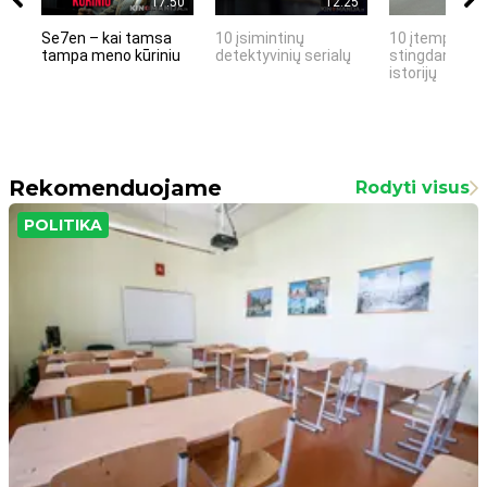
17:50
12:25
Se7en – kai tamsa
10 įsimintinų
10 įtemptų, k
tampa meno kūriniu
detektyvinių serialų
stingdančių k
istorijų
Rekomenduojame
Rodyti visus
POLITIKA