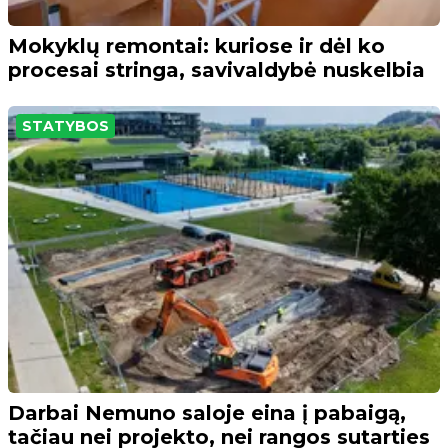
Mokyklų remontai: kuriose ir dėl ko
procesai stringa, savivaldybė nuskelbia
STATYBOS
Darbai Nemuno saloje eina į pabaigą,
tačiau nei projekto, nei rangos sutarties