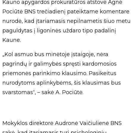
Kauno apygardos prokuratūros atstovė Agnė
Pociūtė BNS trečiadienį pateiktame komentare
nurodė, kad įtariamasis nepilnametis šiuo metu
paguldytas į ligoninės uždaro tipo padalinį
Kaune.
„Kol asmuo bus minėtoje įstaigoje, nėra
pagrindų ir galimybės spręsti kardomosios
priemonės parinkimo klausimo. Pasikeitus
nurodytoms aplinkybėms, šis klausimas bus
svarstomas“, – sakė A. Pociūtė.
Mokyklos direktorė Audronė Vaičiulienė BNS
sakė, kad įtariamasis turi psichologinių