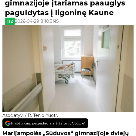
gimnazijoje įtariamas paauglys
paguldytas į ligoninę Kaune
112
2026-04-29 8:10
BNS
Asociatyvi / R. Tenio nuotr.
Pridėti kaip pageidaujamą šaltinį „Google“
Marijampolės „Sūduvos“ gimnazijoje dviejų