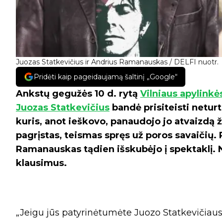
Juozas Statkevičius ir Andrius Ramanauskas / DELFI nuotr.
Pridėti kaip pageidaujamą šaltinį „Google“
Ankstų gegužės 10 d. rytą
Vilniaus apylinkė
Juozas Statkevičius
bandė prisiteisti netur
kuris, anot ieškovo, panaudojo jo atvaizdą
pagrįstas, teismas spręs už poros savaičių. 
Ramanauskas tądien išskubėjo į spektaklį. Ne
klausimus.
„Jeigu jūs patyrinėtumėte Juozo Statkevičiau