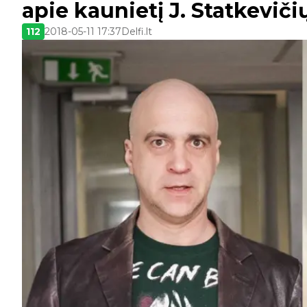
apie kaunietį J. Statkevič
112
2018-05-11 17:37
Delfi.lt