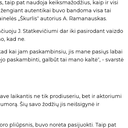
 taip pat naudoja keiksmažodžius, kaip ir visi
sižengiant autentikai buvo bandoma visa tai
inelės „Škurlis“ autorius A. Ramanauskas.
čiuoju J. Statkevičiumi dar iki pasirodant vaizdo
o, kad ne.
 kad kai jam paskambinsiu, jis mane pasiųs labai
ėjo paskambinti, galbūt tai mano kaltė“, - svarstė
ve laikantis ne tik prodiuseriu, bet ir aktoriumi
umorą. Šių savo žodžių jis neišsigynė ir
ro pliūpsnis, buvo norėta pasijuokti. Taip pat