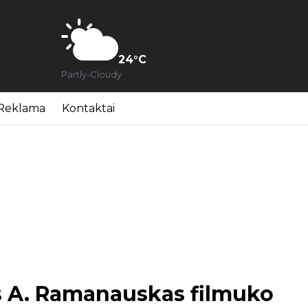
24
°C
Partly-Cloudy
Reklama
Kontaktai
s A. Ramanauskas filmuko