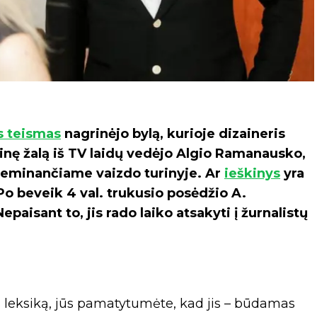
s teismas
nagrinėjo bylą, kurioje dizaineris
tinę žalą iš TV laidų vedėjo Algio Ramanausko,
 žeminančiame vaizdo turinyje. Ar
ieškinys
yra
Po beveik 4 val. trukusio posėdžio A.
paisant to, jis rado laiko atsakyti į žurnalistų
s leksiką, jūs pamatytumėte, kad jis – būdamas