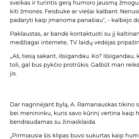
sveikas ir turintis gerą humoro jausmą žmogus,
kiti žmonės. Feisbuke ar viešai kalbant. Nenu
padaryti kaip įmanoma panašiau“, - kalbėjo da
Paklaustas, ar bandė kontaktuoti su jį kaltinan
medžiagai internete, TV laidų vedėjas pripažin
„Aš, tiesą sakant, išsigandau. Ko? Išsigandau,
toli, gal bus pykčio protrūkis. Galbūt man reik
jis.
Dar nagrinėjant bylą, A. Ramanauskas tikino sa
bei menininku, kuris savo kūrinį vertina kaip h
bendraudamas su žiniasklaida.
„Pirmiausia šis klipas buvo sukurtas kaip humo