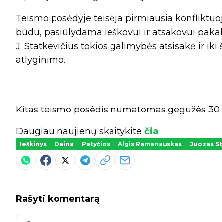
Teismo posėdyje teisėja pirmiausia konfliktuoja
būdu, pasiūlydama ieškovui ir atsakovui pakal
J. Statkevičius tokios galimybės atsisakė ir iki 
atlyginimo.
Kitas teismo posėdis numatomas gegužės 30 
Daugiau naujienų skaitykite
čia
.
Ieškinys
Daina
Patyčios
Algis Ramanauskas
Juozas St
Rašyti komentarą