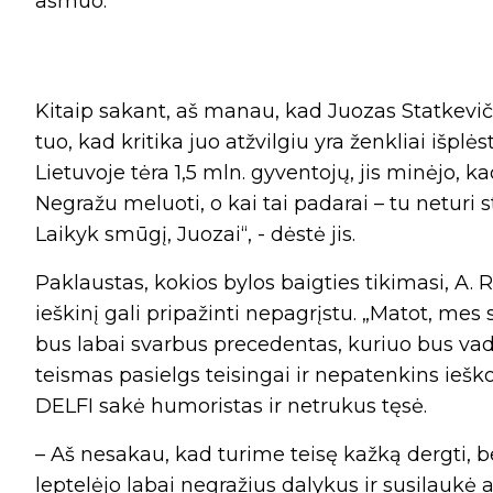
asmuo.
Kitaip sakant, aš manau, kad Juozas Statkevičius
tuo, kad kritika juo atžvilgiu yra ženkliai išplėst
Lietuvoje tėra 1,5 mln. gyventojų, jis minėjo, ka
Negražu meluoti, o kai tai padarai – tu neturi 
Laikyk smūgį, Juozai“, - dėstė jis.
Paklaustas, kokios bylos baigties tikimasi, A.
ieškinį gali pripažinti nepagrįstu. „Matot, mes
bus labai svarbus precedentas, kuriuo bus vado
teismas pasielgs teisingai ir nepatenkins ieš
DELFI sakė humoristas ir netrukus tęsė.
– Aš nesakau, kad turime teisę kažką dergti, b
leptelėjo labai negražius dalykus ir susilaukė a