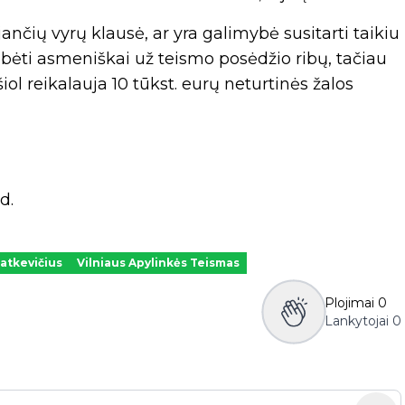
nčių vyrų klausė, ar yra galimybė susitarti taikiu
bėti asmeniškai už teismo posėdžio ribų, tačiau
šiol reikalauja 10 tūkst. eurų neturtinės žalos
d.
atkevičius
Vilniaus Apylinkės Teismas
Plojimai
0
Lankytojai
0