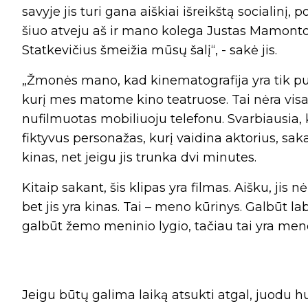
savyje jis turi gana aiškiai išreikštą socialinį, p
šiuo atveju aš ir mano kolega Justas Mamontov
Statkevičius šmeižia mūsų šalį“, - sakė jis.
„Žmonės mano, kad kinematografija yra tik pus
kurį mes matome kino teatruose. Tai nėra visai 
nufilmuotas mobiliuoju telefonu. Svarbiausia, k
fiktyvus personažas, kurį vaidina aktorius, saka
kinas, net jeigu jis trunka dvi minutes.
Kitaip sakant, šis klipas yra filmas. Aišku, jis n
bet jis yra kinas. Tai – meno kūrinys. Galbūt la
galbūt žemo meninio lygio, tačiau tai yra men
Jeigu būtų galima laiką atsukti atgal, juodu 