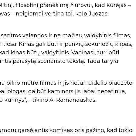
olitinį, filosofinį pranešimą žiūrovui, kad kūrėjas –
as – neigiamai vertina tai, kaip Juozas
antros valandos ir ne mažiau vaidybinis filmas,
tiesa. Kinas gali būti ir penkių sekundžių klipas,
ad kinas būtų vaidybinis. Vadinasi, turi būti
ntis parašytą scenaristo tekstą. Tada tai yra
ėra pilno metro filmas ir jis neturi didelio biudžeto,
bai blogas, galbūt kam nors jis labai nepatinka,
o kūrinys“, - tikino A. Ramanauskas.
humoru garsėjantis komikas prisipažino, kad tokio