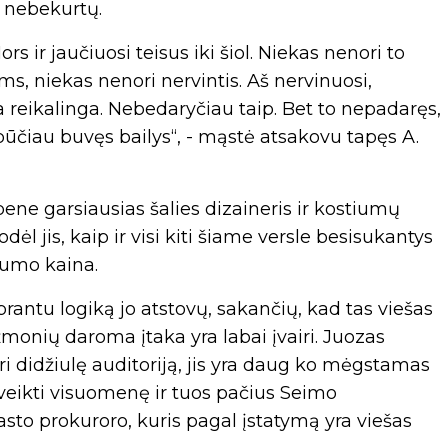
, nebekurtų.
s ir jaučiuosi teisus iki šiol. Niekas nenori to
ms, niekas nenori nervintis. Aš nervinuosi,
 reikalinga. Nebedaryčiau taip. Bet to nepadaręs,
ūčiau buvęs bailys“, - mąstė atsakovu tapęs A.
bene garsiausias šalies dizaineris ir kostiumų
dėl jis, kaip ir visi kiti šiame versle besisukantys
arumo kaina.
rantu logiką jo atstovų, sakančių, kad tas viešas
žmonių daroma įtaka yra labai įvairi. Juozas
ri didžiulę auditoriją, jis yra daug ko mėgstamas
paveikti visuomenę ir tuos pačius Seimo
asto prokuroro, kuris pagal įstatymą yra viešas