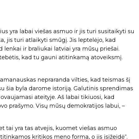
 yra labai viešas asmuo ir jis turi susitaikyti su
a, jis turi atlaikyti smūgį. Jis leptelėjo, kad
d lenkai ir braliukai latviai yra mūsų priešai.
stebėtis, kad tu gauni atitinkamą atoveiksmį.
 Ramanauskas nepraranda vilties, kad teismas šį
 su šia byla darome istoriją. Galutinis sprendimas
vaujamasi ateityje. Aš labai tikiuosi, kad
kovo prašymo. Visų mūsų demokratijos labui, –
et tai yra tas atvejis, kuomet viešas asmuo
titinkamos kritikos meno forma, o jis įsižeidė“.