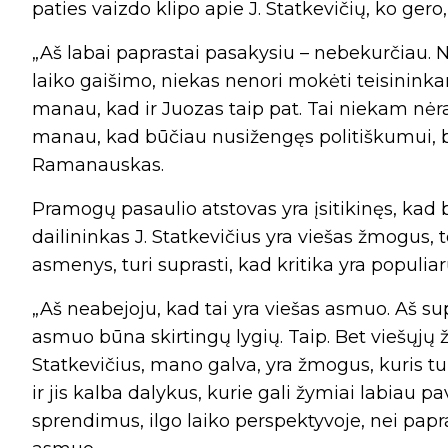
paties vaizdo klipo apie J. Statkevičių, ko gero
„Aš labai paprastai pasakysiu – nebekurčiau. Nor
laiko gaišimo, niekas nenori mokėti teisininka
manau, kad ir Juozas taip pat. Tai niekam nėra
manau, kad būčiau nusižengęs politiškumui, b
Ramanauskas.
Pramogų pasaulio atstovas yra įsitikinęs, kad 
dailininkas J. Statkevičius yra viešas žmogus, to
asmenys, turi suprasti, kad kritika yra populi
„Aš neabejoju, kad tai yra viešas asmuo. Aš sup
asmuo būna skirtingų lygių. Taip. Bet viešųjų 
Statkevičius, mano galva, yra žmogus, kuris tu
ir jis kalba dalykus, kurie gali žymiai labiau 
sprendimus, ilgo laiko perspektyvoje, nei papr