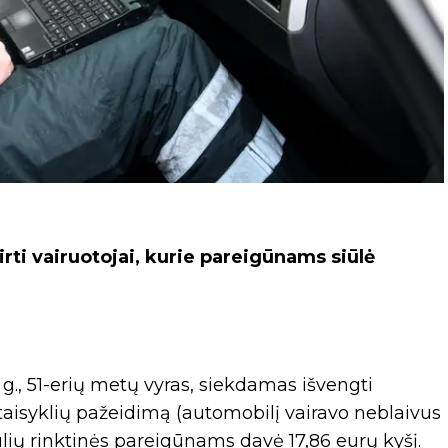
irti vairuotojai, kurie pareigūnams siūlė
o g., 51-erių metų vyras, siekdamas išvengti
aisyklių pažeidimą (automobilį vairavo neblaivus
ulių rinktinės pareigūnams davė 17,86 eurų kyšį.