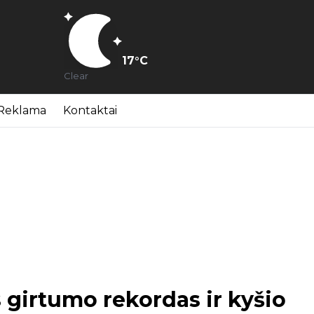
17
°C
Clear
Reklama
Kontaktai
 girtumo rekordas ir kyšio