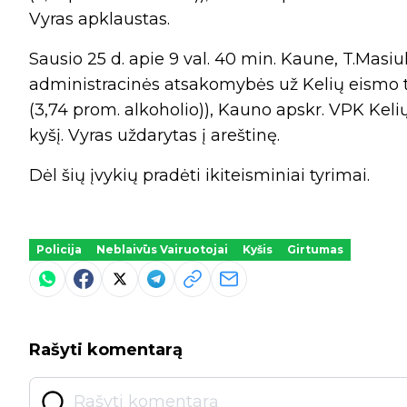
Vyras apklaustas.
Sausio 25 d. apie 9 val. 40 min. Kaune, T.Masiu
administracinės atsakomybės už Kelių eismo t
(3,74 prom. alkoholio)), Kauno apskr. VPK Kel
kyšį. Vyras uždarytas į areštinę.
Dėl šių įvykių pradėti ikiteisminiai tyrimai.
Policija
Neblaivūs Vairuotojai
Kyšis
Girtumas
Rašyti komentarą