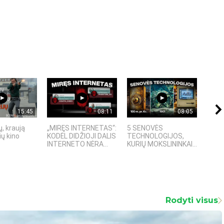
15:45
08:11
08:05
, kraują
„MIRĘS INTERNETAS“:
5 SENOVĖS
„Sost
ų kino
KODĖL DIDŽIOJI DALIS
TECHNOLOGIJOS,
įspū
INTERNETO NĖRA...
KURIŲ MOKSLININKAI...
fanta
Rodyti visus