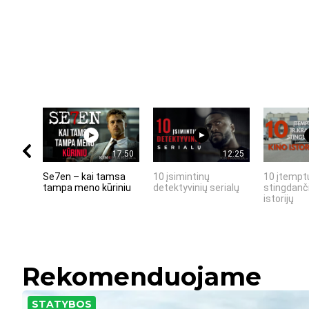
17:50
12:25
Se7en – kai tamsa
10 įsimintinų
10 įtemptų
tampa meno kūriniu
detektyvinių serialų
stingdanči
istorijų
Rekomenduojame
STATYBOS