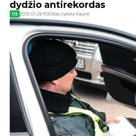
dydžio antirekordas
112
2015-01-26 9:30
Kas vyksta Kaune