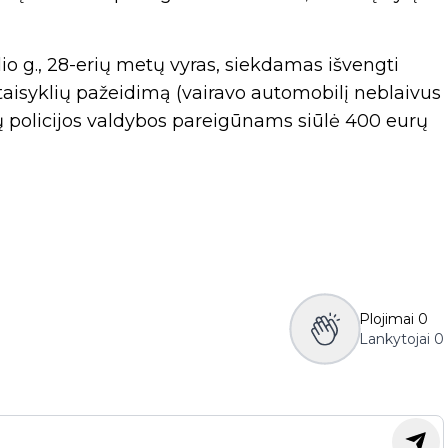
lio g., 28-erių metų vyras, siekdamas išvengti
aisyklių pažeidimą (vairavo automobilį neblaivus
ių policijos valdybos pareigūnams siūlė 400 eurų
Plojimai
0
Lankytojai
0