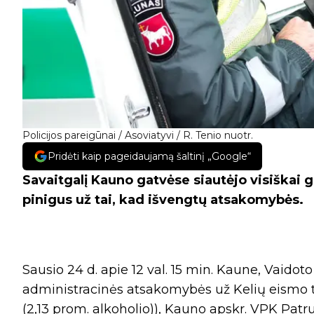
Policijos pareigūnai / Asoviatyvi / R. Tenio nuotr.
Pridėti kaip pageidaujamą šaltinį „Google“
Savaitgalį Kauno gatvėse siautėjo visiškai g
pinigus už tai, kad išvengtų atsakomybės.
Sausio 24 d. apie 12 val. 15 min. Kaune, Vaidot
administracinės atsakomybės už Kelių eismo t
(2,13 prom. alkoholio)), Kauno apskr. VPK Patr