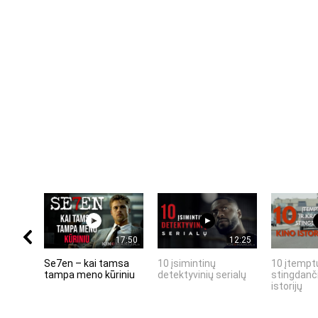
17:50
12:25
Se7en – kai tamsa
10 įsimintinų
10 įtemptų
tampa meno kūriniu
detektyvinių serialų
stingdanči
istorijų