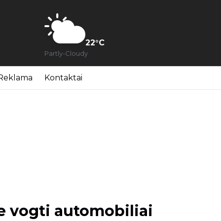
22
°C
Partly-Cloudy
Reklama
Kontaktai
je vogti automobiliai