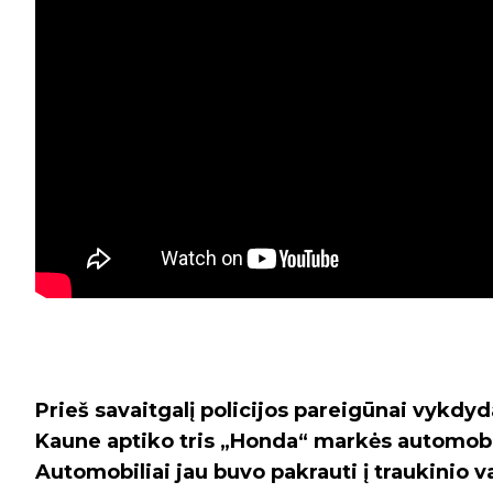
Prieš savaitgalį policijos pareigūnai vykd
Kaune aptiko tris „Honda“ markės automobili
Automobiliai jau buvo pakrauti į traukinio v