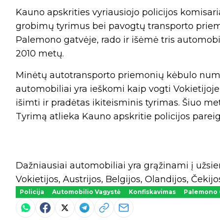
Kauno apskrities vyriausiojo policijos komisa
grobimų tyrimus bei pavogtų transporto priem
Palemono gatvėje, rado ir išėmė tris automobi
2010 metų.
Minėtų autotransporto priemonių kėbulo nume
automobiliai yra ieškomi kaip vogti Vokietijoje,
išimti ir pradėtas ikiteisminis tyrimas. Šiuo 
Tyrimą atlieka Kauno apskritie policijos parei
Dažniausiai automobiliai yra grąžinami į užsie
Vokietijos, Austrijos, Belgijos, Olandijos, Čekij
Policija
Automobilio Vagystė
Konfiskavimas
Palemono 