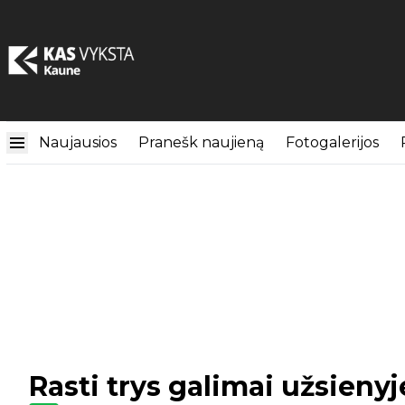
Naujausios
Pranešk naujieną
Fotogalerijos
Rasti trys galimai užsieny