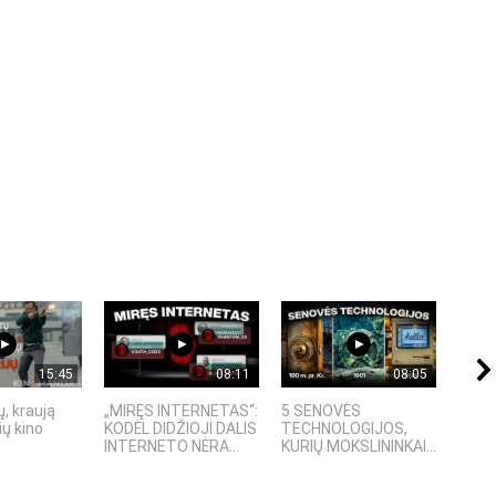
15:45
08:11
08:05
, kraują
„MIRĘS INTERNETAS“:
5 SENOVĖS
„Sost
ų kino
KODĖL DIDŽIOJI DALIS
TECHNOLOGIJOS,
įspū
INTERNETO NĖRA...
KURIŲ MOKSLININKAI...
fanta