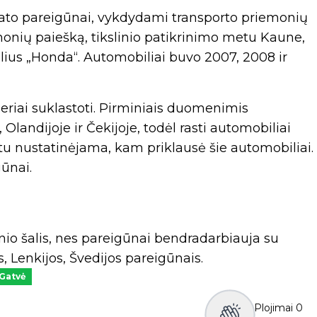
riato pareigūnai, vykdydami transporto priemonių
onių paiešką, tikslinio patikrinimo metu Kaune,
lius „Honda“. Automobiliai buvo 2007, 2008 ir
riai suklastoti. Pirminiais duomenimis
 Olandijoje ir Čekijoje, todėl rasti automobiliai
metu nustatinėjama, kam priklausė šie automobiliai.
gūnai.
nio šalis, nes pareigūnai bendradarbiauja su
os, Lenkijos, Švedijos pareigūnais.
Gatvė
Plojimai
0