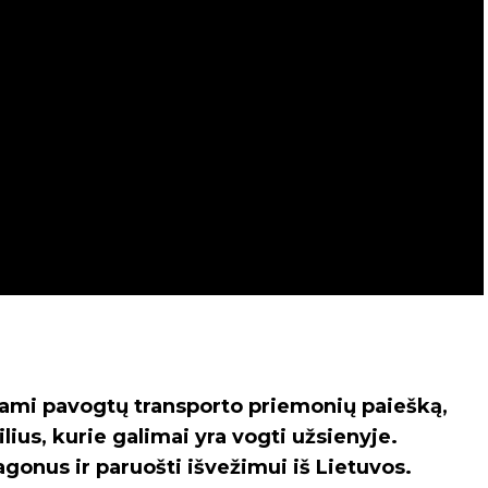
ydami pavogtų transporto priemonių paiešką,
us, kurie galimai yra vogti užsienyje.
agonus ir paruošti išvežimui iš Lietuvos.