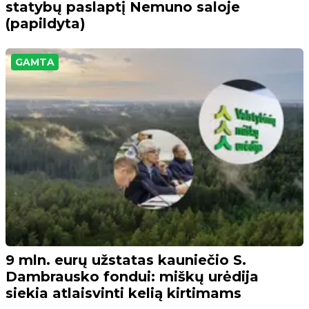
statybų paslaptį Nemuno saloje
(papildyta)
GAMTA
9 mln. eurų užstatas kauniečio S.
Dambrausko fondui: miškų urėdija
siekia atlaisvinti kelią kirtimams