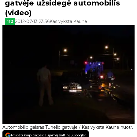
gatvėje užsidegė automobilis
(video)
112
2012-07-13 23:36
Kas vyksta Kaune
Automobilio gaisras Tunelio gatvėje / Kas vyksta Kaune nuotr.
Pridėti kaip pageidaujamą šaltinį „Google“