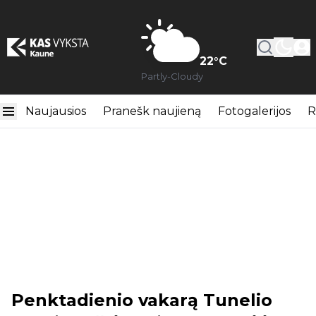
22
°C
Partly-Cloudy
Naujausios
Pranešk naujieną
Fotogalerijos
R
Penktadienio vakarą Tunelio