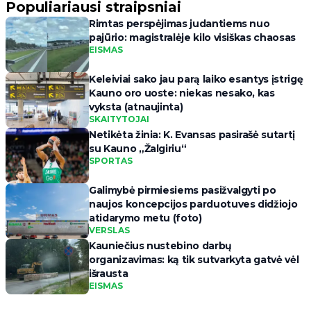
Populiariausi straipsniai
Rimtas perspėjimas judantiems nuo
pajūrio: magistralėje kilo visiškas chaosas
EISMAS
Keleiviai sako jau parą laiko esantys įstrigę
Kauno oro uoste: niekas nesako, kas
vyksta (atnaujinta)
SKAITYTOJAI
Netikėta žinia: K. Evansas pasirašė sutartį
su Kauno „Žalgiriu“
SPORTAS
Galimybė pirmiesiems pasižvalgyti po
naujos koncepcijos parduotuves didžiojo
atidarymo metu (foto)
VERSLAS
Kauniečius nustebino darbų
organizavimas: ką tik sutvarkyta gatvė vėl
išrausta
EISMAS