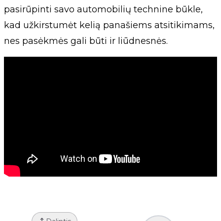
pasirūpinti savo automobilių technine būkle,
kad užkirstumėt kelią panašiems atsitikimams,
nes pasėkmės gali būti ir liūdnesnės.