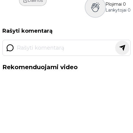
Dalintis
Plojimai
0
Lankytojai
0
Rašyti komentarą
Rekomenduojami video