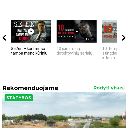
17:50
12:25
Se7en – kai tamsa
10 įsimintinų
10 įtemptų, k
tampa meno kūriniu
detektyvinių serialų
stingdančių k
istorijų
Rekomenduojame
Rodyti visus
STATYBOS