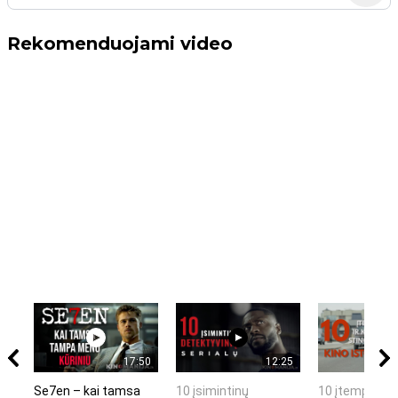
Rekomenduojami video
17:50
12:25
Se7en – kai tamsa
10 įsimintinų
10 įtemptų, k