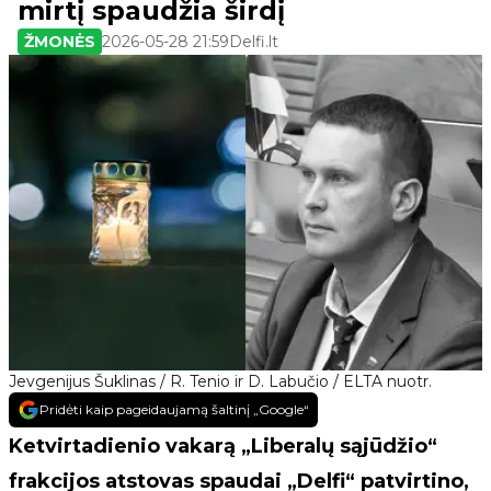
mirtį spaudžia širdį
ŽMONĖS
2026-05-28 21:59
Delfi.lt
Jevgenijus Šuklinas / R. Tenio ir D. Labučio / ELTA nuotr.
Pridėti kaip pageidaujamą šaltinį „Google“
Ketvirtadienio vakarą „Liberalų sąjūdžio“
frakcijos atstovas spaudai „Delfi“ patvirtino,