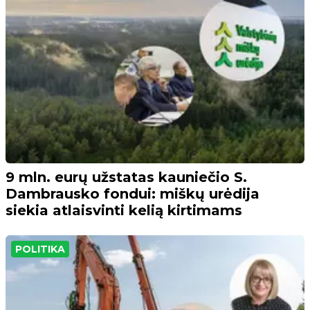
9 mln. eurų užstatas kauniečio S.
Dambrausko fondui: miškų urėdija
siekia atlaisvinti kelią kirtimams
POLITIKA