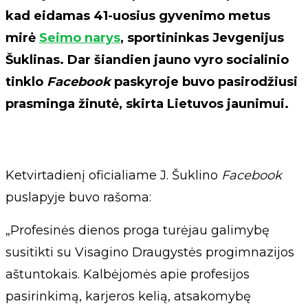
kad eidamas 41-uosius gyvenimo metus
mirė
Seimo narys
, sportininkas Jevgenijus
Šuklinas. Dar šiandien jauno vyro socialinio
tinklo
Facebook
paskyroje buvo pasirodžiusi
prasminga žinutė, skirta Lietuvos jaunimui.
Ketvirtadienį oficialiame J. Šuklino
Facebook
puslapyje buvo rašoma:
„Profesinės dienos proga turėjau galimybę
susitikti su Visagino Draugystės progimnazijos
aštuntokais. Kalbėjomės apie profesijos
pasirinkimą, karjeros kelią, atsakomybę