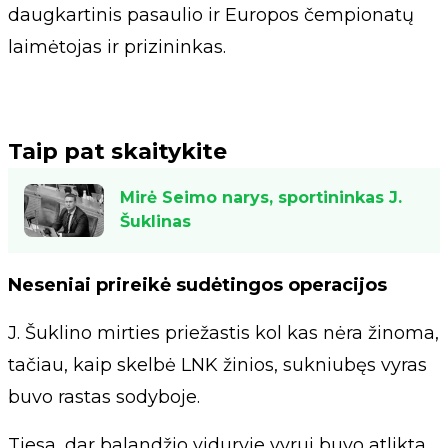
daugkartinis pasaulio ir Europos čempionatų
laimėtojas ir prizininkas.
Taip pat skaitykite
Mirė Seimo narys, sportininkas J.
Šuklinas
Neseniai prireikė sudėtingos operacijos
J. Šuklino mirties priežastis kol kas nėra žinoma,
tačiau, kaip skelbė LNK žinios, sukniubęs vyras
buvo rastas sodyboje.
Tiesa, dar balandžio viduryje vyrui buvo atlikta