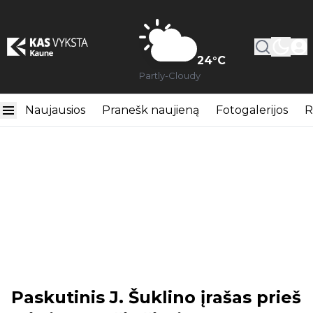
24
°C
Partly-Cloudy
Naujausios
Pranešk naujieną
Fotogalerijos
R
Paskutinis J. Šuklino įrašas prieš