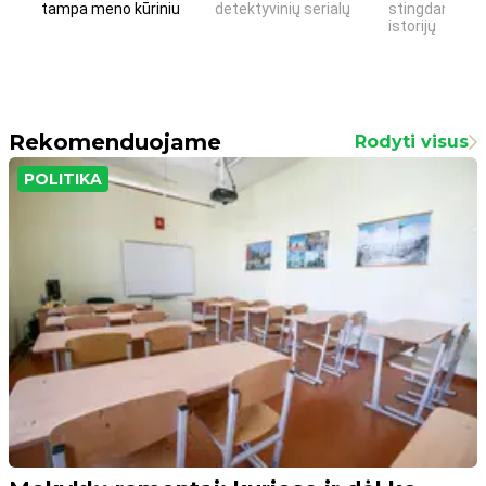
tampa meno kūriniu
detektyvinių serialų
stingdančių k
istorijų
Rekomenduojame
Rodyti visus
POLITIKA