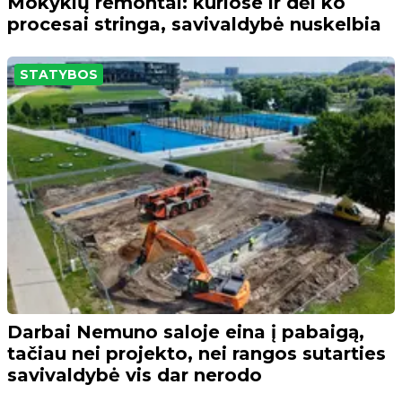
Mokyklų remontai: kuriose ir dėl ko
procesai stringa, savivaldybė nuskelbia
STATYBOS
Darbai Nemuno saloje eina į pabaigą,
tačiau nei projekto, nei rangos sutarties
savivaldybė vis dar nerodo