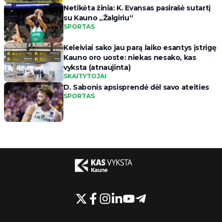
Netikėta žinia: K. Evansas pasirašė sutartį
su Kauno „Žalgiriu“
SPORTAS
Keleiviai sako jau parą laiko esantys įstrigę
Kauno oro uoste: niekas nesako, kas
vyksta (atnaujinta)
SKAITYTOJAI
D. Sabonis apsisprendė dėl savo ateities
SPORTAS