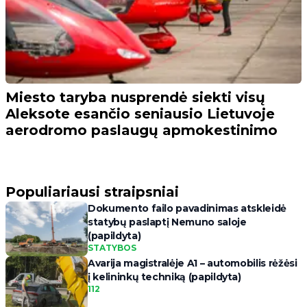
Miesto taryba nusprendė siekti visų
Aleksote esančio seniausio Lietuvoje
aerodromo paslaugų apmokestinimo
Populiariausi straipsniai
Dokumento failo pavadinimas atskleidė
statybų paslaptį Nemuno saloje
(papildyta)
STATYBOS
Avarija magistralėje A1 – automobilis rėžėsi
į kelininkų techniką (papildyta)
112