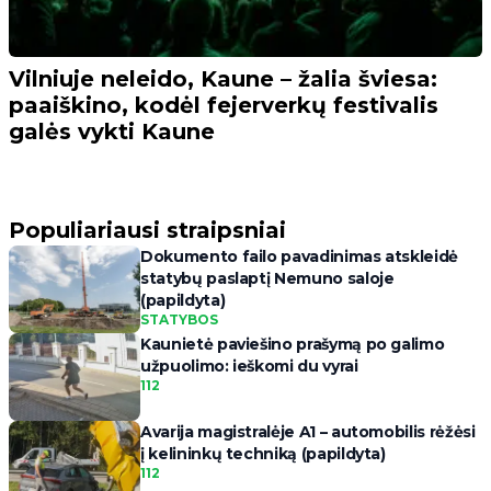
Vilniuje neleido, Kaune – žalia šviesa:
paaiškino, kodėl fejerverkų festivalis
galės vykti Kaune
Populiariausi straipsniai
Dokumento failo pavadinimas atskleidė
statybų paslaptį Nemuno saloje
(papildyta)
STATYBOS
Kaunietė paviešino prašymą po galimo
užpuolimo: ieškomi du vyrai
112
Avarija magistralėje A1 – automobilis rėžėsi
į kelininkų techniką (papildyta)
112