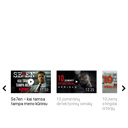
17:50
12:25
Se7en – kai tamsa
10 įsimintinų
10 įtemptų, k
tampa meno kūriniu
detektyvinių serialų
stingdančių k
istorijų