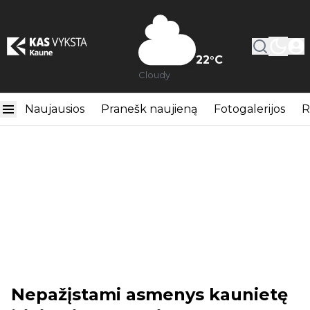
22
°C
Cloudy
Naujausios
Pranešk naujieną
Fotogalerijos
R
Nepažįstami asmenys kaunietę