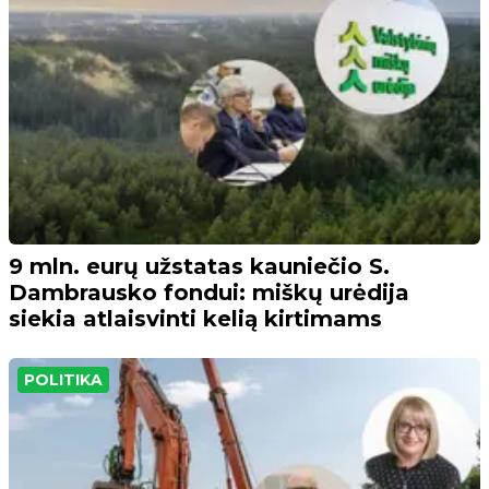
9 mln. eurų užstatas kauniečio S.
Dambrausko fondui: miškų urėdija
siekia atlaisvinti kelią kirtimams
POLITIKA