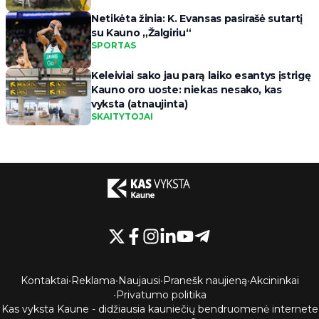
Netikėta žinia: K. Evansas pasirašė sutartį
su Kauno „Žalgiriu“
SPORTAS
Keleiviai sako jau parą laiko esantys įstrigę
Kauno oro uoste: niekas nesako, kas
vyksta (atnaujinta)
SKAITYTOJAI
Kontaktai
•
Reklama
•
Naujausi
•
Pranešk naujieną
•
Akcininkai
•
Privatumo politika
Kas vyksta Kaune - didžiausia kauniečių bendruomenė internete