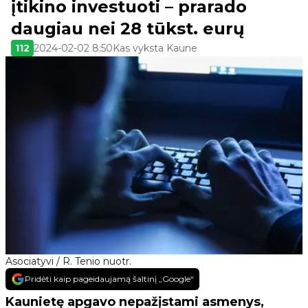
įtikino investuoti – prarado
daugiau nei 28 tūkst. eurų
112
2024-02-02 8:50
Kas vyksta Kaune
Asociatyvi / R. Tenio nuotr.
Pridėti kaip pageidaujamą šaltinį „Google“
Kaunietę apgavo nepažįstami asmenys,