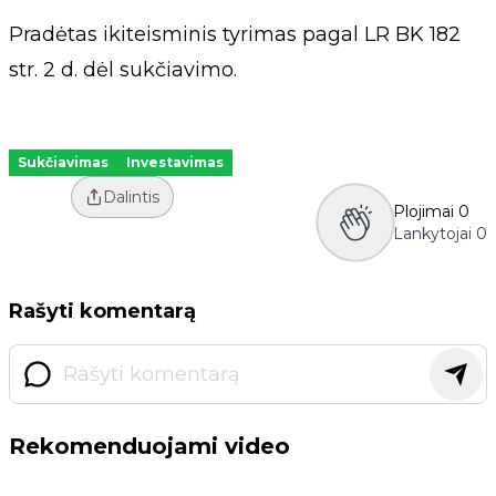
Pradėtas ikiteisminis tyrimas pagal LR BK 182
str. 2 d. dėl sukčiavimo.
Sukčiavimas
Investavimas
Dalintis
Plojimai
0
Lankytojai
0
Rašyti komentarą
Rekomenduojami video