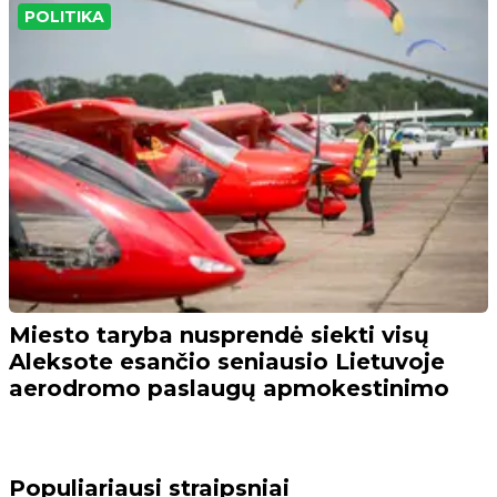
POLITIKA
Miesto taryba nusprendė siekti visų
Aleksote esančio seniausio Lietuvoje
aerodromo paslaugų apmokestinimo
Populiariausi straipsniai