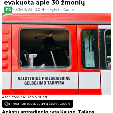
evakuota apie 30 žmonių
112
2026-06-23 10:00
Kas vyksta Kaune
Asociatyvi / R. Tenio nuotr.
Pridėti kaip pageidaujamą šaltinį „Google“
Ankstų antradienio rytą Kaune, Taikos