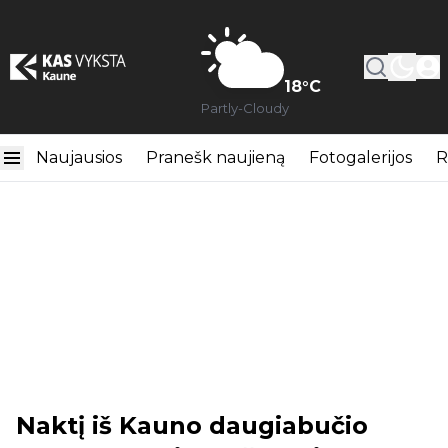
18
°C
Partly-Cloudy
Naujausios
Pranešk naujieną
Fotogalerijos
R
Naktį iš Kauno daugiabučio