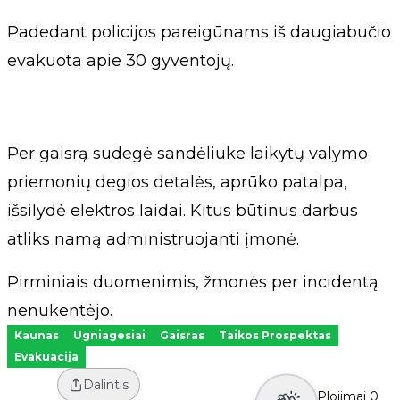
Padedant policijos pareigūnams iš daugiabučio
evakuota apie 30 gyventojų.
Per gaisrą sudegė sandėliuke laikytų valymo
priemonių degios detalės, aprūko patalpa,
išsilydė elektros laidai. Kitus būtinus darbus
atliks namą administruojanti įmonė.
Pirminiais duomenimis, žmonės per incidentą
nenukentėjo.
Kaunas
Ugniagesiai
Gaisras
Taikos Prospektas
Evakuacija
Dalintis
Plojimai
0