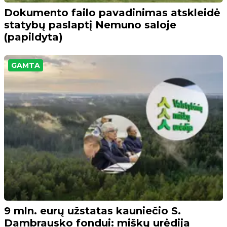
Dokumento failo pavadinimas atskleidė
statybų paslaptį Nemuno saloje
(papildyta)
GAMTA
9 mln. eurų užstatas kauniečio S.
Dambrausko fondui: miškų urėdija