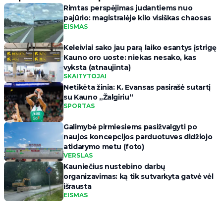
Rimtas perspėjimas judantiems nuo
pajūrio: magistralėje kilo visiškas chaosas
EISMAS
Keleiviai sako jau parą laiko esantys įstrigę
Kauno oro uoste: niekas nesako, kas
vyksta (atnaujinta)
SKAITYTOJAI
Netikėta žinia: K. Evansas pasirašė sutartį
su Kauno „Žalgiriu“
SPORTAS
Galimybė pirmiesiems pasižvalgyti po
naujos koncepcijos parduotuves didžiojo
atidarymo metu (foto)
VERSLAS
Kauniečius nustebino darbų
organizavimas: ką tik sutvarkyta gatvė vėl
išrausta
EISMAS