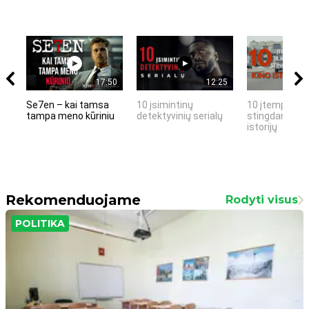
17:50
12:25
Se7en – kai tamsa
10 įsimintinų
10 įtemptų, k
tampa meno kūriniu
detektyvinių serialų
stingdančių k
istorijų
Rekomenduojame
Rodyti visus
POLITIKA