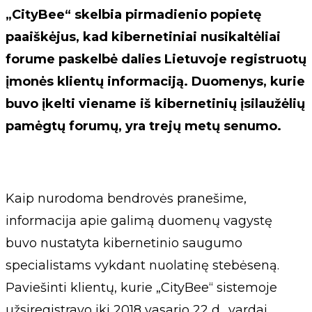
„CityBee“ skelbia pirmadienio popietę
paaiškėjus, kad kibernetiniai nusikaltėliai
forume paskelbė dalies Lietuvoje registruotų
įmonės klientų informaciją. Duomenys, kurie
buvo įkelti viename iš kibernetinių įsilaužėlių
pamėgtų forumų, yra trejų metų senumo.
Kaip nurodoma bendrovės pranešime,
informacija apie galimą duomenų vagystę
buvo nustatyta kibernetinio saugumo
specialistams vykdant nuolatinę stebėseną.
Paviešinti klientų, kurie „CityBee“ sistemoje
užsiregistravo iki 2018 vasario 22 d., vardai,