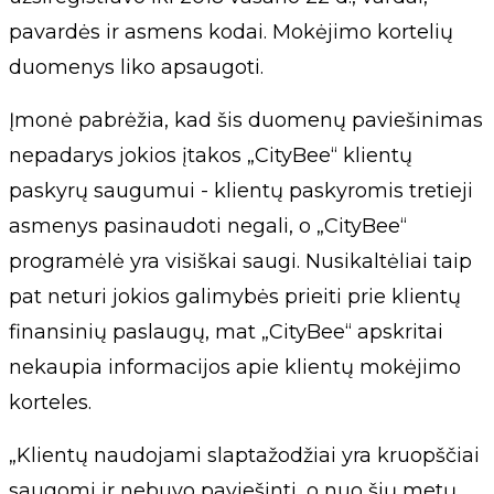
pavardės ir asmens kodai. Mokėjimo kortelių
duomenys liko apsaugoti.
Įmonė pabrėžia, kad šis duomenų paviešinimas
nepadarys jokios įtakos „CityBee“ klientų
paskyrų saugumui - klientų paskyromis tretieji
asmenys pasinaudoti negali, o „CityBee“
programėlė yra visiškai saugi. Nusikaltėliai taip
pat neturi jokios galimybės prieiti prie klientų
finansinių paslaugų, mat „CityBee“ apskritai
nekaupia informacijos apie klientų mokėjimo
korteles.
„Klientų naudojami slaptažodžiai yra kruopščiai
saugomi ir nebuvo paviešinti, o nuo šių metų