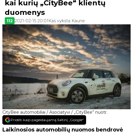
kai kurių „CityBee“ klientų
duomenys
112
2021-02-15 20:01
Kas vyksta Kaune
CityBee automobiliai / Asociatyvi / „CityBee” nuotr.
Pridėti kaip pageidaujamą šaltinį „Google“
Laikinosios automobilių nuomos bendrovė