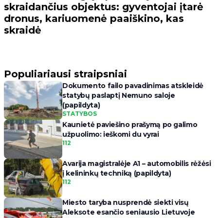
skraidančius objektus: gyventojai įtarė
dronus, kariuomenė paaiškino, kas
skraidė
Populiariausi straipsniai
Dokumento failo pavadinimas atskleidė
statybų paslaptį Nemuno saloje
(papildyta)
STATYBOS
Kaunietė paviešino prašymą po galimo
užpuolimo: ieškomi du vyrai
112
Avarija magistralėje A1 – automobilis rėžėsi
į kelininkų techniką (papildyta)
112
Miesto taryba nusprendė siekti visų
Aleksote esančio seniausio Lietuvoje