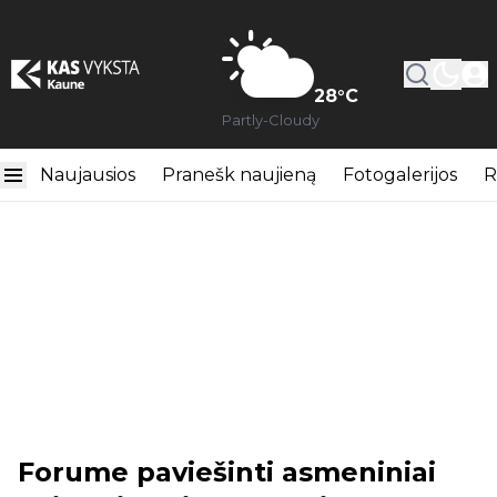
28
°C
Partly-Cloudy
Naujausios
Pranešk naujieną
Fotogalerijos
R
Forume paviešinti asmeniniai