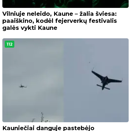
Vilniuje neleido, Kaune – žalia šviesa:
paaiškino, kodėl fejerverkų festivalis
galės vykti Kaune
112
Kauniečiai danguje pastebėjo