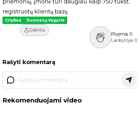
priemonių, įmonė turi daugiau kaip 750 tūkst.
registruotų klientų bazę.
CityBee
Duomenų Vagystė
Dalintis
Plojimai
0
Lankytojai
0
Rašyti komentarą
Rekomenduojami video