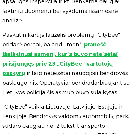
apsaugos inspekcija ir kt. Renkama daugiau
faktinių duomenų bei vykdoma išsamesnė
analizė.
Paskutinįkart įsilaužėlis problemų „CityBee“
pridarė pernai, balandį įmonė
pranešė
išaiškinusi asmenį, kuris buvo neteisėtai
prisijungęs prie 23 „CityBee“ vartotojų
paskyrų
ir taip neteisėtai naudojosi bendrovės
paslaugomis. Operatyviai bendradarbiaujant su
Lietuvos policija šis asmuo buvo sulaikytas.
„CityBee“ veikia Lietuvoje, Latvijoje, Estijoje ir
Lenkijoje. Bendrovės valdomą automobilių parką
sudaro daugiau nei 2 tūkst. transporto