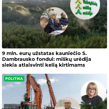
9 mln. eurų užstatas kauniečio S.
Dambrausko fondui: miškų urėdija
siekia atlaisvinti kelią kirtimams
POLITIKA