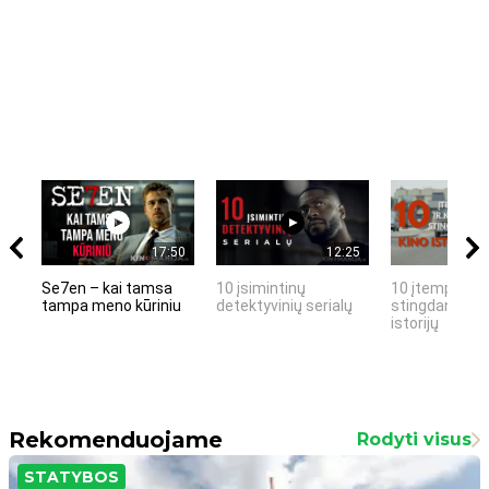
17:50
12:25
Se7en – kai tamsa
10 įsimintinų
10 įtemptų, k
tampa meno kūriniu
detektyvinių serialų
stingdančių k
istorijų
Rekomenduojame
Rodyti visus
STATYBOS