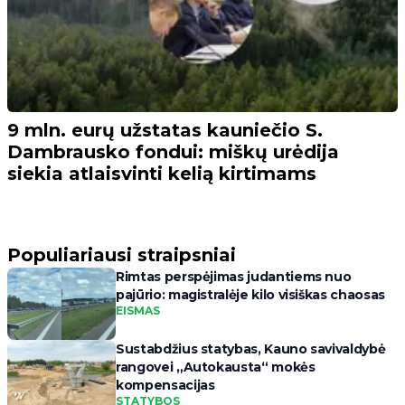
9 mln. eurų užstatas kauniečio S.
Dambrausko fondui: miškų urėdija
siekia atlaisvinti kelią kirtimams
Populiariausi straipsniai
Rimtas perspėjimas judantiems nuo
pajūrio: magistralėje kilo visiškas chaosas
EISMAS
Sustabdžius statybas, Kauno savivaldybė
rangovei „Autokausta“ mokės
kompensacijas
STATYBOS