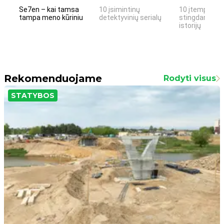
Se7en – kai tamsa
10 įsimintinų
10 įtemptų, k
tampa meno kūriniu
detektyvinių serialų
stingdančių k
istorijų
Rekomenduojame
Rodyti visus
STATYBOS