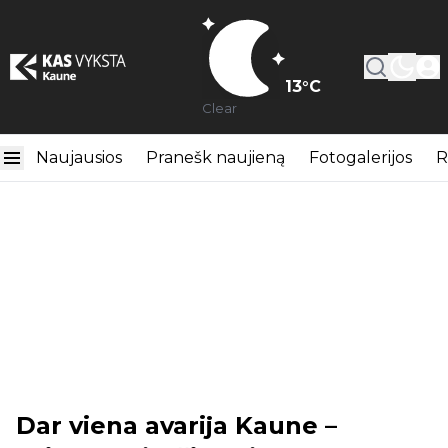
13
°C
Clear
Naujausios
Pranešk naujieną
Fotogalerijos
R
Dar viena avarija Kaune –