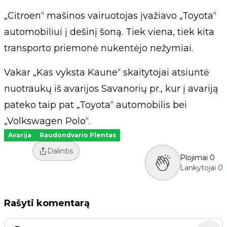
„Citroen“ mašinos vairuotojas įvažiavo „Toyota“
automobiliui į dešinį šoną. Tiek viena, tiek kita
transporto priemonė nukentėjo nežymiai.
Vakar „Kas vyksta Kaune“ skaitytojai atsiuntė
nuotraukų iš avarijos Savanorių pr., kur į avariją
pateko taip pat „Toyota“ automobilis bei
„Volkswagen Polo“.
Avarija
Raudondvario Plentas
Dalintis
Plojimai
0
Lankytojai
0
Rašyti komentarą