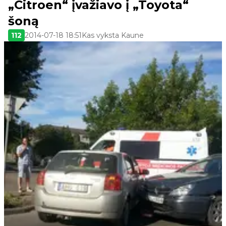
„Citroen“ įvažiavo į „Toyota“
šoną
112
2014-07-18 18:51
Kas vyksta Kaune