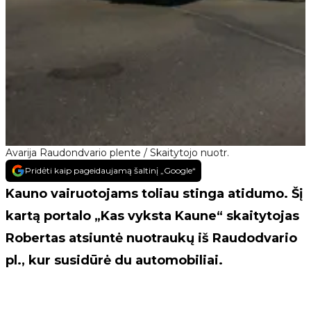
Avarija Raudondvario plente / Skaitytojo nuotr.
Pridėti kaip pageidaujamą šaltinį „Google“
Kauno vairuotojams toliau stinga atidumo. Šį
kartą portalo „Kas vyksta Kaune“ skaitytojas
Robertas atsiuntė nuotraukų iš Raudodvario
pl., kur susidūrė du automobiliai.