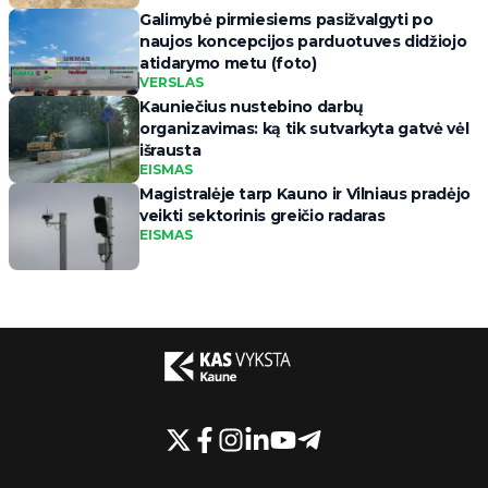
Galimybė pirmiesiems pasižvalgyti po
naujos koncepcijos parduotuves didžiojo
atidarymo metu (foto)
VERSLAS
Kauniečius nustebino darbų
organizavimas: ką tik sutvarkyta gatvė vėl
išrausta
EISMAS
Magistralėje tarp Kauno ir Vilniaus pradėjo
veikti sektorinis greičio radaras
EISMAS