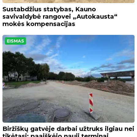
Sustabdžius statybas, Kauno
savivaldybė rangovei „Autokausta“
mokės kompensacijas
EISMAS
Biržiškų gatvėje darbai užtruks ilgiau nei
tikėtasi: paaiškėjo nauji terminai