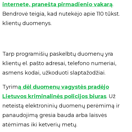
internete, pranešta pirmadienio vakarą
.
Bendrovė teigia, kad nutekėjo apie 110 tūkst.
klientų duomenys.
Tarp programišių paskelbtų duomenų yra
klientų el. pašto adresai, telefono numeriai,
asmens kodai, užkoduoti slaptažodžiai.
Tyrim
ą dėl duomenų vagystės pradėjo
Lietuvos kriminalinės policijos biuras
. Už
neteistą elektroninių duomenų perėmimą ir
panaudojimą gresia bauda arba laisvės
atėmimas iki ketverių metų.