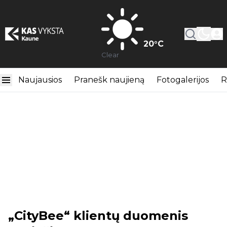
20
°C
Clear
Naujausios
Pranešk naujieną
Fotogalerijos
R
„CityBee“ klientų duomenis