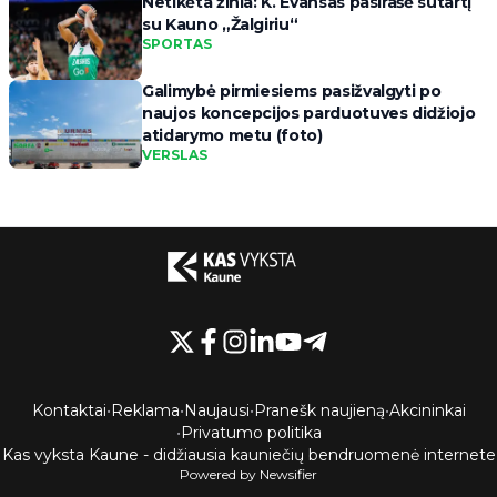
Netikėta žinia: K. Evansas pasirašė sutartį
su Kauno „Žalgiriu“
SPORTAS
Galimybė pirmiesiems pasižvalgyti po
naujos koncepcijos parduotuves didžiojo
atidarymo metu (foto)
VERSLAS
Kontaktai
•
Reklama
•
Naujausi
•
Pranešk naujieną
•
Akcininkai
•
Privatumo politika
Kas vyksta Kaune - didžiausia kauniečių bendruomenė internete
Powered by Newsifier