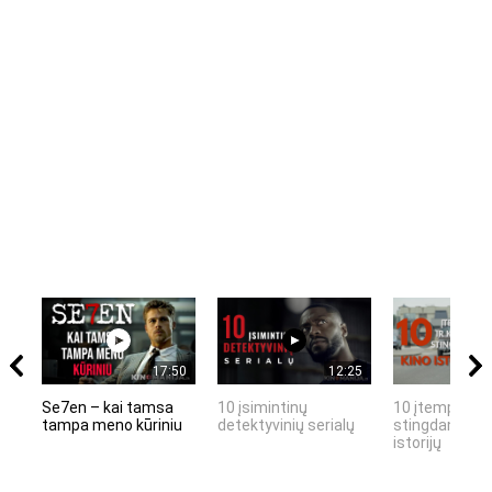
17:50
12:25
Se7en – kai tamsa
10 įsimintinų
10 įtemptų, k
tampa meno kūriniu
detektyvinių serialų
stingdančių k
istorijų