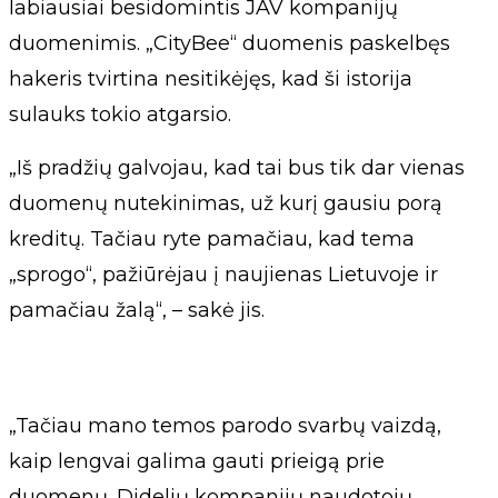
labiausiai besidomintis JAV kompanijų
duomenimis. „CityBee“ duomenis paskelbęs
hakeris tvirtina nesitikėjęs, kad ši istorija
sulauks tokio atgarsio.
„Iš pradžių galvojau, kad tai bus tik dar vienas
duomenų nutekinimas, už kurį gausiu porą
kreditų. Tačiau ryte pamačiau, kad tema
„sprogo“, pažiūrėjau į naujienas Lietuvoje ir
pamačiau žalą“, – sakė jis.
„Tačiau mano temos parodo svarbų vaizdą,
kaip lengvai galima gauti prieigą prie
duomenų. Didelių kompanijų naudotojų