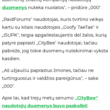
duomenys
nuteka nuolatos“, – pridūrė „000“.
„RaidForums“ naudotojas, kuris tvirtino veikęs
kartu su kitais naudotojais „Goofy TaeTae“ ir
„ISUPK“, teigia apgailestaujantis dėl žalos, kurią
patyrė paprasti „CityBee“ naudotojai, tačiau
pabrėžė, jog tokie duomenų nutekinimai vyksta
kasdien.
„Aš užjaučiu paprastus žmones, tačiau ne
turtinguosius ir valdžios pareigūnus“, – sakė
„000“.
Apie tai, kad trejų metų senumo
„CityBee“
naudotojų duomenys buvo paskelbti