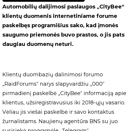
Automobilių dalijimosi paslaugos „CityBee“
klientų duomenis internetiniame forume
paskelbęs programišius sako, kad įmonės
saugumo priemonės buvo prastos, o jis pats
daugiau duomenų neturi.
Klientų duombazių dalinimosi forumo
„RaidForums“ narys slapyvardžiu „000“
pirmadienį paskelbė „CityBee“ informaciją apie
klientus, užsiregistravusius iki 2018-ųjų vasario.
Vėliau jis viešai paskelbė ir savo kontaktus
žurnalistams. Naujienų agentūra BNS su juo
susisiekė programėle „Telegram“.