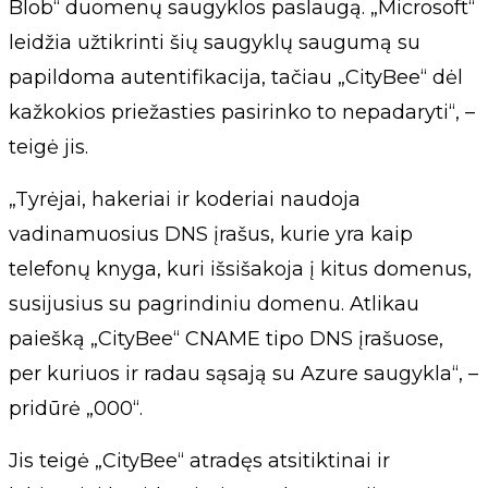
Blob“ duomenų saugyklos paslaugą. „Microsoft“
leidžia užtikrinti šių saugyklų saugumą su
papildoma autentifikacija, tačiau „CityBee“ dėl
kažkokios priežasties pasirinko to nepadaryti“, –
teigė jis.
„Tyrėjai, hakeriai ir koderiai naudoja
vadinamuosius DNS įrašus, kurie yra kaip
telefonų knyga, kuri išsišakoja į kitus domenus,
susijusius su pagrindiniu domenu. Atlikau
paiešką „CityBee“ CNAME tipo DNS įrašuose,
per kuriuos ir radau sąsają su Azure saugykla“, –
pridūrė „000“.
Jis teigė „CityBee“ atradęs atsitiktinai ir