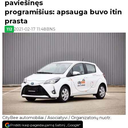
paviešinęs
programišius: apsauga buvo itin
prasta
112
2021-02-17 11:48
BNS
CityBee automobiliai / Asociatyvi / Organizatorių nuotr.
Pridėti kaip pageidaujamą šaltinį „Google“