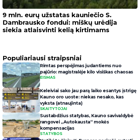
9 mln. eurų užstatas kauniečio S.
Dambrausko fondui: miškų urėdija
siekia atlaisvinti kelią kirtimams
Populiariausi straipsniai
Rimtas perspėjimas judantiems nuo
pajūrio: magistralėje kilo visiškas chaosas
EISMAS
Keleiviai sako jau parą laiko esantys įstrigę
Kauno oro uoste: niekas nesako, kas
vyksta (atnaujinta)
SKAITYTOJAI
Sustabdžius statybas, Kauno savivaldybė
rangovei „Autokausta“ mokės
kompensacijas
STATYBOS