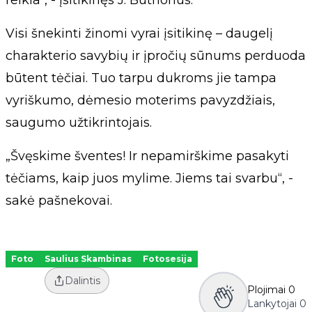
Visi šnekinti žinomi vyrai įsitikinę – daugelį
charakterio savybių ir įpročių sūnums perduoda
būtent tėčiai. Tuo tarpu dukroms jie tampa
vyriškumo, dėmesio moterims pavyzdžiais,
saugumo užtikrintojais.
„Švęskime šventes! Ir nepamirškime pasakyti
tėčiams, kaip juos mylime. Jiems tai svarbu“, -
sakė pašnekovai.
Foto
Saulius Skambinas
Fotosesija
Dalintis
Plojimai
0
Lankytojai
0