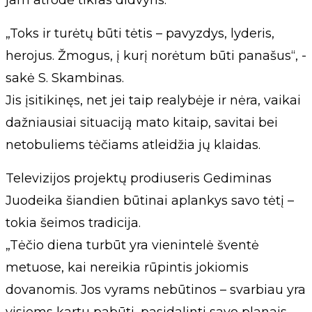
„Toks ir turėtų būti tėtis – pavyzdys, lyderis,
herojus. Žmogus, į kurį norėtum būti panašus“, -
sakė S. Skambinas.
Jis įsitikinęs, net jei taip realybėje ir nėra, vaikai
dažniausiai situaciją mato kitaip, savitai bei
netobuliems tėčiams atleidžia jų klaidas.
Televizijos projektų prodiuseris Gediminas
Juodeika šiandien būtinai aplankys savo tėtį –
tokia šeimos tradicija.
„Tėčio diena turbūt yra vienintelė šventė
metuose, kai nereikia rūpintis jokiomis
dovanomis. Jos vyrams nebūtinos – svarbiau yra
visiems kartu pabūti, pasidalinti savo planais,