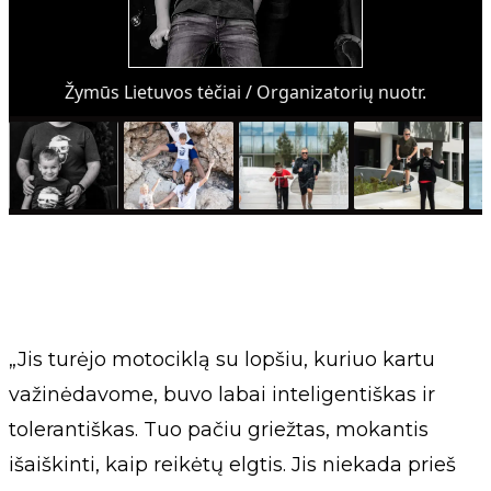
Žymūs Lietuvos tėčiai / Organizatorių nuotr.
„Jis turėjo motociklą su lopšiu, kuriuo kartu
važinėdavome, buvo labai inteligentiškas ir
tolerantiškas. Tuo pačiu griežtas, mokantis
išaiškinti, kaip reikėtų elgtis. Jis niekada prieš