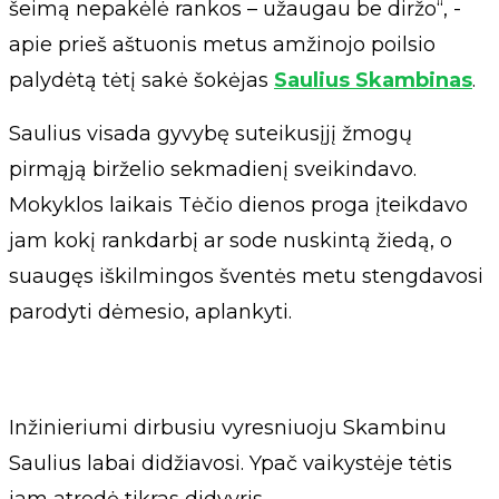
šeimą nepakėlė rankos – užaugau be diržo“, -
apie prieš aštuonis metus amžinojo poilsio
palydėtą tėtį sakė šokėjas
Saulius Skambinas
.
Saulius visada gyvybę suteikusįjį žmogų
pirmąją birželio sekmadienį sveikindavo.
Mokyklos laikais Tėčio dienos proga įteikdavo
jam kokį rankdarbį ar sode nuskintą žiedą, o
suaugęs iškilmingos šventės metu stengdavosi
parodyti dėmesio, aplankyti.
Inžinieriumi dirbusiu vyresniuoju Skambinu
Saulius labai didžiavosi. Ypač vaikystėje tėtis
jam atrodė tikras didvyris.