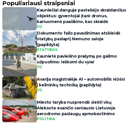
Populiariausi straipsniai
Kauniečiai danguje pastebėjo skraidančius
objektus: gyventojai įtarė dronus,
kariuomenė paaiškino, kas skraidė
112
Dokumento failo pavadinimas atskleidė
statybų paslaptį Nemuno saloje
(papildyta)
STATYBOS
Kaunietė paviešino prašymą po galimo
užpuolimo: ieškomi du vyrai
112
Avarija magistralėje A1 – automobilis rėžėsi
į kelininkų techniką (papildyta)
112
Miesto taryba nusprendė siekti visų
Aleksote esančio seniausio Lietuvoje
aerodromo paslaugų apmokestinimo
POLITIKA