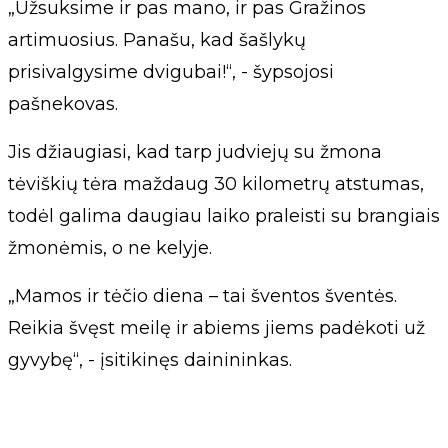
„Užsuksime ir pas mano, ir pas Gražinos
artimuosius. Panašu, kad šašlykų
prisivalgysime dvigubai!“, - šypsojosi
pašnekovas.
Jis džiaugiasi, kad tarp judviejų su žmona
tėviškių tėra maždaug 30 kilometrų atstumas,
todėl galima daugiau laiko praleisti su brangiais
žmonėmis, o ne kelyje.
„Mamos ir tėčio diena – tai šventos šventės.
Reikia švęst meilę ir abiems jiems padėkoti už
gyvybę“, - įsitikinęs dainininkas.