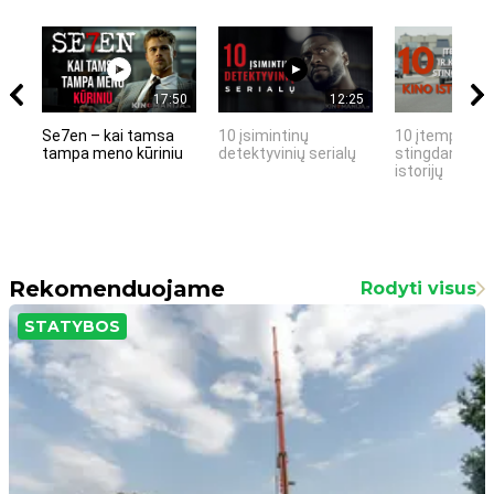
17:50
12:25
Se7en – kai tamsa
10 įsimintinų
10 įtemptų, k
tampa meno kūriniu
detektyvinių serialų
stingdančių k
istorijų
Rekomenduojame
Rodyti visus
STATYBOS