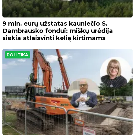
9 mln. eurų užstatas kauniečio S.
Dambrausko fondui: miškų urėdija
siekia atlaisvinti kelią kirtimams
POLITIKA