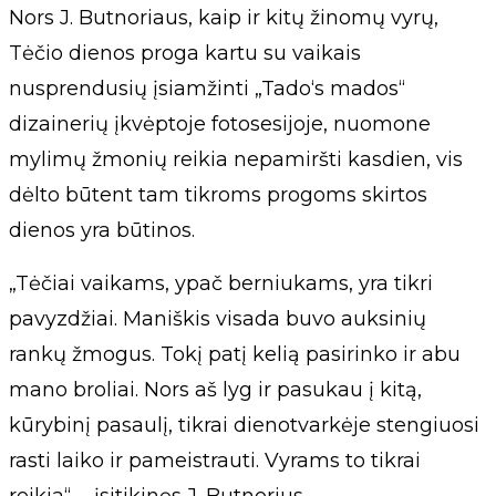
Nors J. Butnoriaus, kaip ir kitų žinomų vyrų,
Tėčio dienos proga kartu su vaikais
nusprendusių įsiamžinti „Tado‘s mados“
dizainerių įkvėptoje fotosesijoje, nuomone
mylimų žmonių reikia nepamiršti kasdien, vis
dėlto būtent tam tikroms progoms skirtos
dienos yra būtinos.
„Tėčiai vaikams, ypač berniukams, yra tikri
pavyzdžiai. Maniškis visada buvo auksinių
rankų žmogus. Tokį patį kelią pasirinko ir abu
mano broliai. Nors aš lyg ir pasukau į kitą,
kūrybinį pasaulį, tikrai dienotvarkėje stengiuosi
rasti laiko ir pameistrauti. Vyrams to tikrai
reikia“, - įsitikinęs J. Butnorius.