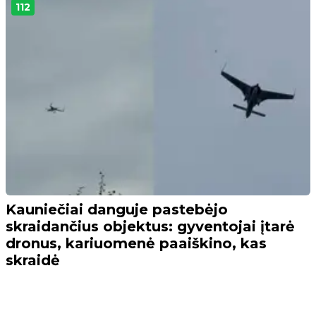
112
Kauniečiai danguje pastebėjo
skraidančius objektus: gyventojai įtarė
dronus, kariuomenė paaiškino, kas
skraidė