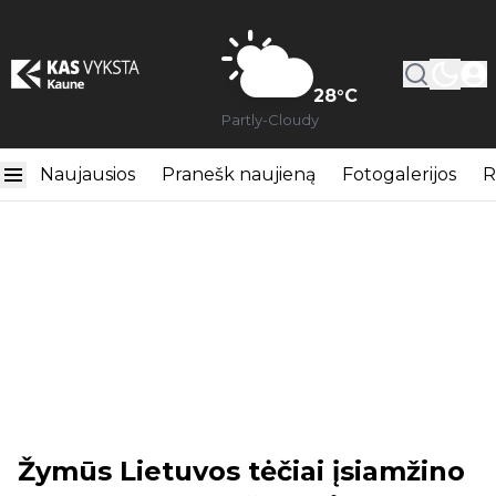
28
°C
Partly-Cloudy
Naujausios
Pranešk naujieną
Fotogalerijos
R
Žymūs Lietuvos tėčiai įsiamžino