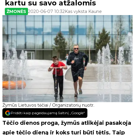
kartu su savo atžalomis
ŽMONĖS
2020-06-07 10:32
Kas vyksta Kaune
Žymūs Lietuvos tėčiai / Organizatorių nuotr.
Pridėti kaip pageidaujamą šaltinį „Google“
Tėčio dienos proga, žymūs atlikėjai pasakoja
apie tėčio dieną ir koks turi būti tėtis. Taip