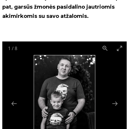
pat, garsūs žmonės pasidalino jautriomis
akimirkomis su savo atžalomis.
1
/
8