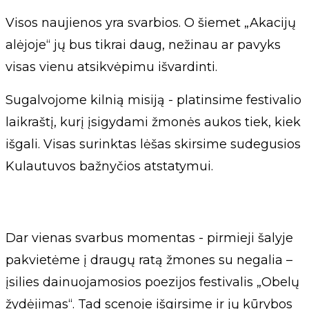
Visos naujienos yra svarbios. O šiemet „Akacijų
alėjoje“ jų bus tikrai daug, nežinau ar pavyks
visas vienu atsikvėpimu išvardinti.
Sugalvojome kilnią misiją - platinsime festivalio
laikraštį, kurį įsigydami žmonės aukos tiek, kiek
išgali. Visas surinktas lėšas skirsime sudegusios
Kulautuvos bažnyčios atstatymui.
Dar vienas svarbus momentas - pirmieji šalyje
pakvietėme į draugų ratą žmones su negalia –
įsilies dainuojamosios poezijos festivalis „Obelų
žydėjimas“. Tad scenoje išgirsime ir jų kūrybos