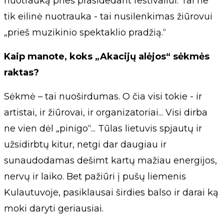
nuotrauką prieš prasidedant festivaliui. Tai ne
tik eilinė nuotrauka - tai nusilenkimas žiūrovui
„prieš muzikinio spektaklio pradžią.“
Kaip manote, koks „Akacijų alėjos“ sėkmės
raktas?
Sėkmė – tai nuoširdumas. O čia visi tokie - ir
artistai, ir žiūrovai, ir organizatoriai... Visi dirba
ne vien dėl „pinigo“... Tūlas lietuvis spjautų ir
užsidirbtų kitur, netgi dar daugiau ir
sunaudodamas dešimt kartų mažiau energijos,
nervų ir laiko. Bet pažiūri į pušų liemenis
Kulautuvoje, pasiklausai širdies balso ir darai ką
moki daryti geriausiai.