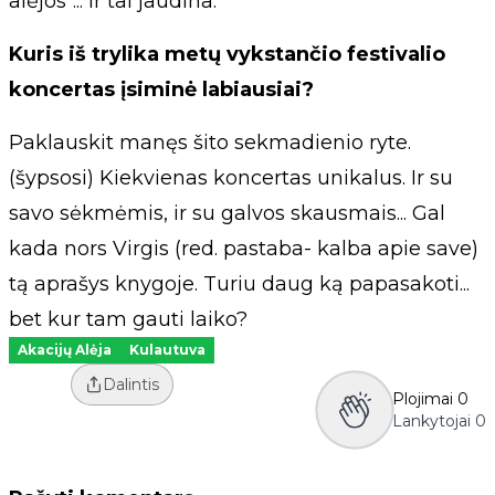
alėjos“... Ir tai jaudina.
Kuris iš trylika metų vykstančio festivalio
koncertas įsiminė labiausiai?
Paklauskit manęs šito sekmadienio ryte.
(šypsosi) Kiekvienas koncertas unikalus. Ir su
savo sėkmėmis, ir su galvos skausmais... Gal
kada nors Virgis (red. pastaba- kalba apie save)
tą aprašys knygoje. Turiu daug ką papasakoti...
bet kur tam gauti laiko?
Akacijų Alėja
Kulautuva
Dalintis
Plojimai
0
Lankytojai
0