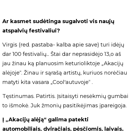
Ar kasmet sudėtinga sugalvoti vis naujų
atspalvių festivaliui?
Virgis (red. pastaba- kalba apie save) turi idėjų
dar 100 festivalių... Štai dar neprasidėjo 13,o aš
jau žinau ką planuosim keturioliktoje „Akacijų
alėjoje“. Žinau ir sąrašą artistų, kuriuos norėčiau
matyti kita vasara „Cool'autuvoje“ .
Tęstinumas. Patirtis. Įsitaisyti nesėkmių gumbai
to išmokė. Juk žmonių pasitikėjimas įpareigoja.
Į „Akacijų alėją“ galima patekti
automobiliais, dviračiais, pėsčiomis, laivais.