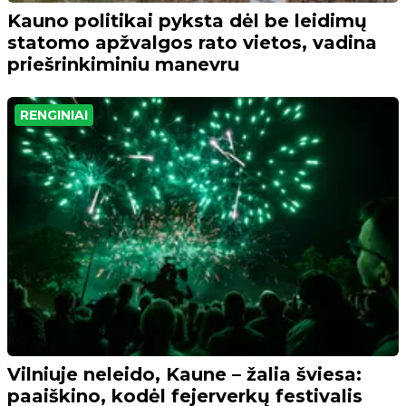
Kauno politikai pyksta dėl be leidimų
statomo apžvalgos rato vietos, vadina
priešrinkiminiu manevru
RENGINIAI
Vilniuje neleido, Kaune – žalia šviesa:
paaiškino, kodėl fejerverkų festivalis