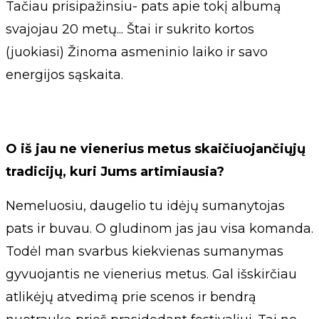
Tačiau prisipažinsiu- pats apie tokį albumą
svajojau 20 metų... Štai ir sukrito kortos
(juokiasi) Žinoma asmeninio laiko ir savo
energijos sąskaita.
O iš jau ne vienerius metus skaičiuojančiųjų
tradicijų, kuri Jums artimiausia?
Nemeluosiu, daugelio tu idėjų sumanytojas
pats ir buvau. O gludinom jas jau visa komanda.
Todėl man svarbus kiekvienas sumanymas
gyvuojantis ne vienerius metus. Gal išskirčiau
atlikėjų atvedimą prie scenos ir bendrą