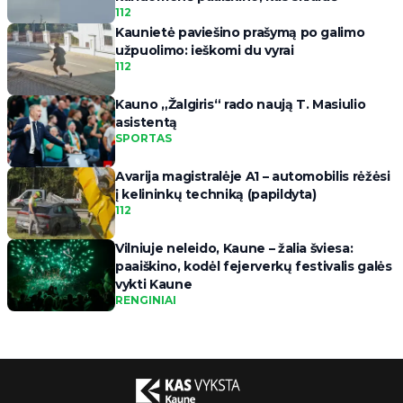
112
Kaunietė paviešino prašymą po galimo
užpuolimo: ieškomi du vyrai
112
Kauno „Žalgiris“ rado naują T. Masiulio
asistentą
SPORTAS
Avarija magistralėje A1 – automobilis rėžėsi
į kelininkų techniką (papildyta)
112
Vilniuje neleido, Kaune – žalia šviesa:
paaiškino, kodėl fejerverkų festivalis galės
vykti Kaune
RENGINIAI