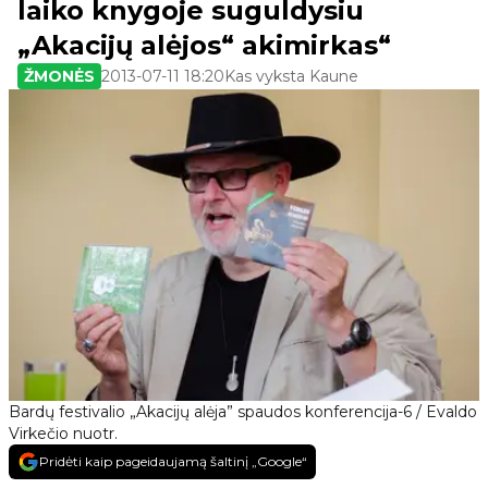
laiko knygoje suguldysiu
„Akacijų alėjos“ akimirkas“
ŽMONĖS
2013-07-11 18:20
Kas vyksta Kaune
Bardų festivalio „Akacijų alėja” spaudos konferencija-6 / Evaldo
Virkečio nuotr.
Pridėti kaip pageidaujamą šaltinį „Google“