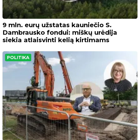
9 mln. eurų užstatas kauniečio S.
Dambrausko fondui: miškų urėdija
siekia atlaisvinti kelią kirtimams
POLITIKA