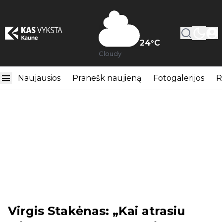
24
°C
Cloudy
Naujausios
Pranešk naujieną
Fotogalerijos
R
Virgis Stakėnas: „Kai atrasiu