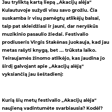
Jau tryliktą kartą liepą „Akacijų alėja“
Kulautuvoje sužydi visu savo grožiu. Čia
suskamba ir visų pamėgtų atlikėjų balsai,
taip pat skleidžiasi ir jauni, dar neryškūs
muzikinio pasaulio žiedai. Festivalio
prodiuseris Virgis Stakėnas juokauja, kad jau
metas rašyti knygą, bet ... trūksta laiko.
Teiraujamės žinomo atlikėjo, kas jaudina jo
širdį galvojant apie „Akacijų alėją“
vyksiančią jau šeštadienį:
Kurią šių metų festivalio „Akacijų alėja“
naujieną vadintumėte svarbiausia? Kodėl?