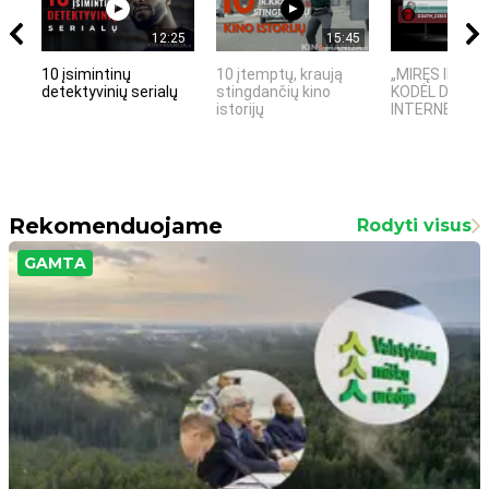
12:25
15:45
10 įsimintinų
10 įtemptų, kraują
„MIRĘS INTER
detektyvinių serialų
stingdančių kino
KODĖL DIDŽIOJ
istorijų
INTERNETO NĖ
Rekomenduojame
Rodyti visus
GAMTA