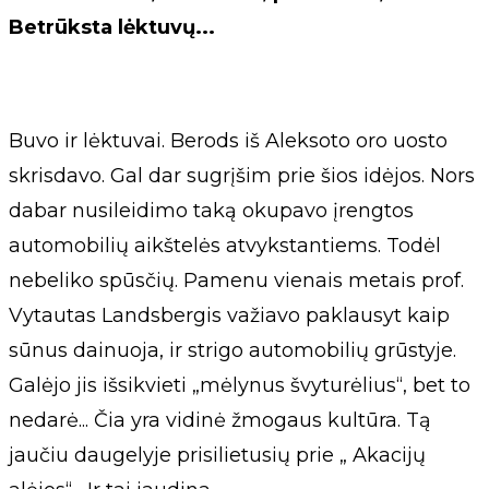
Betrūksta lėktuvų...
Buvo ir lėktuvai. Berods iš Aleksoto oro uosto
skrisdavo. Gal dar sugrįšim prie šios idėjos. Nors
dabar nusileidimo taką okupavo įrengtos
automobilių aikštelės atvykstantiems. Todėl
nebeliko spūsčių. Pamenu vienais metais prof.
Vytautas Landsbergis važiavo paklausyt kaip
sūnus dainuoja, ir strigo automobilių grūstyje.
Galėjo jis išsikvieti „mėlynus švyturėlius“, bet to
nedarė... Čia yra vidinė žmogaus kultūra. Tą
jaučiu daugelyje prisilietusių prie „ Akacijų