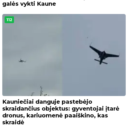
galės vykti Kaune
112
Kauniečiai danguje pastebėjo
skraidančius objektus: gyventojai įtarė
dronus, kariuomenė paaiškino, kas
skraidė