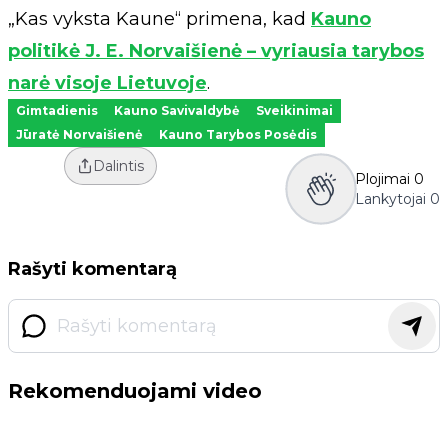
„Kas vyksta Kaune“ primena, kad
Kauno
politikė J. E. Norvaišienė – vyriausia tarybos
narė visoje Lietuvoje
.
Gimtadienis
Kauno Savivaldybė
Sveikinimai
Jūratė Norvaišienė
Kauno Tarybos Posėdis
Dalintis
Plojimai
0
Lankytojai
0
Rašyti komentarą
Rekomenduojami video