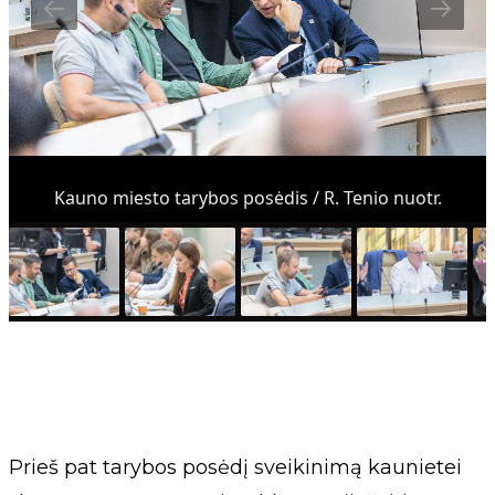
Kauno miesto tarybos posėdis / R. Tenio nuotr.
Prieš pat tarybos posėdį sveikinimą kaunietei