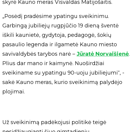
skyrė Kauno meras Visvaldas Matijošaitis.
„Posėdį pradėsime ypatingu sveikinimu.
Garbingą jubiliejų rugpjūčio 19 dieną šventė
iškili kaunietė, gydytoja, pedagogė, šokių
pasaulio legenda ir ilgametė Kauno miesto
savivaldybės tarybos narė –
Jūratė Norvaišienė
.
Plius dar mano ir kaimynė. Nuoširdžiai
sveikiname su ypatingu 90-uoju jubiliejumi“, -
sakė Kauno meras, kurio sveikinimą palydėjo
plojimai.
Už sveikinimą padėkojusi politikė teigė
nesidžiaugianti šiuo gimtadieniu.