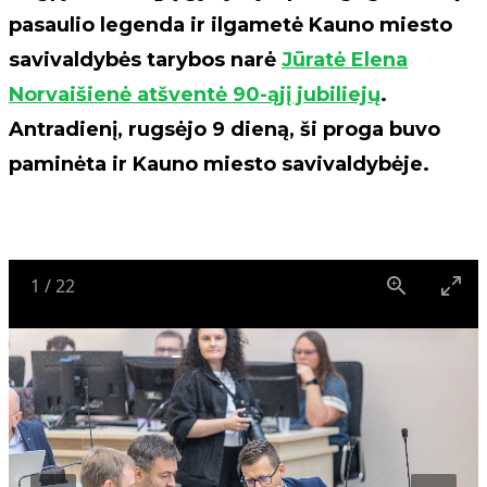
pasaulio legenda ir ilgametė Kauno miesto
savivaldybės tarybos narė
Jūratė Elena
Norvaišienė atšventė 90-ąjį jubiliejų
.
Antradienį, rugsėjo 9 dieną, ši proga buvo
paminėta ir Kauno miesto savivaldybėje.
1
/
22