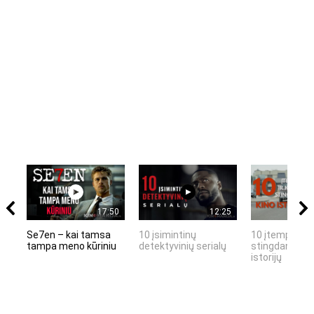
17:50
12:25
Se7en – kai tamsa
10 įsimintinų
10 įtemptų, k
tampa meno kūriniu
detektyvinių serialų
stingdančių k
istorijų