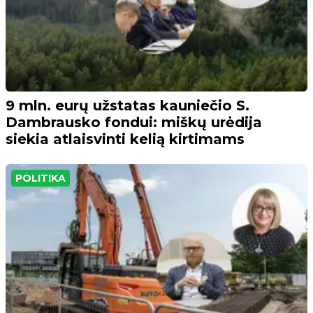
9 mln. eurų užstatas kauniečio S.
Dambrausko fondui: miškų urėdija
siekia atlaisvinti kelią kirtimams
POLITIKA