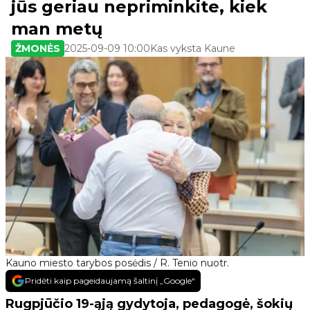
jūs geriau nepriminkite, kiek
man metų
ŽMONĖS
2025-09-09 10:00
Kas vyksta Kaune
Kauno miesto tarybos posėdis / R. Tenio nuotr.
Pridėti kaip pageidaujamą šaltinį „Google“
Rugpjūčio 19-ąją gydytoja, pedagogė, šokių