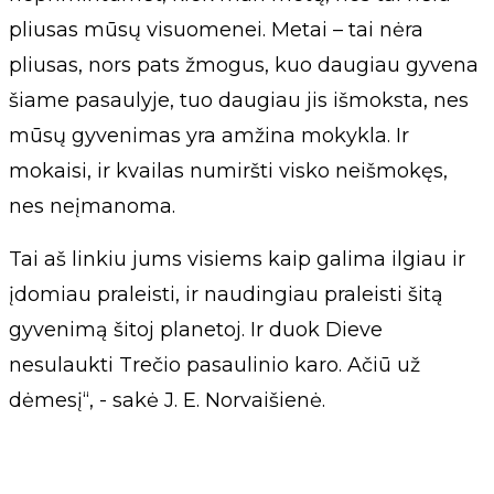
pliusas mūsų visuomenei. Metai – tai nėra
pliusas, nors pats žmogus, kuo daugiau gyvena
šiame pasaulyje, tuo daugiau jis išmoksta, nes
mūsų gyvenimas yra amžina mokykla. Ir
mokaisi, ir kvailas numiršti visko neišmokęs,
nes neįmanoma.
Tai aš linkiu jums visiems kaip galima ilgiau ir
įdomiau praleisti, ir naudingiau praleisti šitą
gyvenimą šitoj planetoj. Ir duok Dieve
nesulaukti Trečio pasaulinio karo. Ačiū už
dėmesį“, - sakė J. E. Norvaišienė.