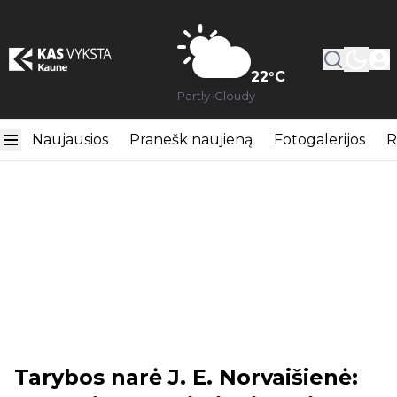
22
°C
Partly-Cloudy
Naujausios
Pranešk naujieną
Fotogalerijos
R
Tarybos narė J. E. Norvaišienė: