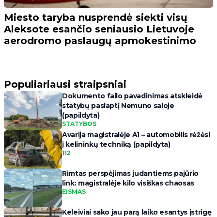
Miesto taryba nusprendė siekti visų
Aleksote esančio seniausio Lietuvoje
aerodromo paslaugų apmokestinimo
Populiariausi straipsniai
Dokumento failo pavadinimas atskleidė
statybų paslaptį Nemuno saloje
(papildyta)
STATYBOS
Avarija magistralėje A1 – automobilis rėžėsi
į kelininkų techniką (papildyta)
112
Rimtas perspėjimas judantiems pajūrio
link: magistralėje kilo visiškas chaosas
EISMAS
Keleiviai sako jau parą laiko esantys įstrigę