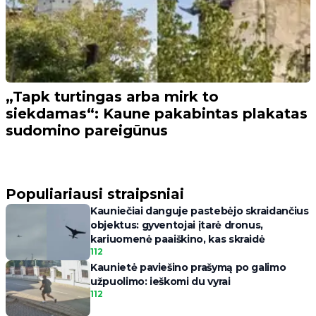
„Tapk turtingas arba mirk to
siekdamas“: Kaune pakabintas plakatas
sudomino pareigūnus
Populiariausi straipsniai
Kauniečiai danguje pastebėjo skraidančius
objektus: gyventojai įtarė dronus,
kariuomenė paaiškino, kas skraidė
112
Kaunietė paviešino prašymą po galimo
užpuolimo: ieškomi du vyrai
112