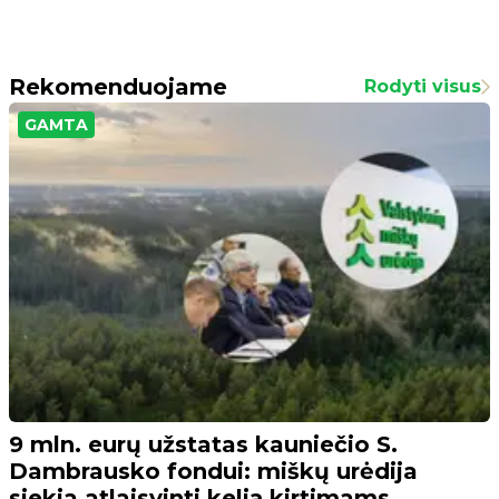
Rekomenduojame
Rodyti visus
GAMTA
9 mln. eurų užstatas kauniečio S.
Dambrausko fondui: miškų urėdija
siekia atlaisvinti kelią kirtimams