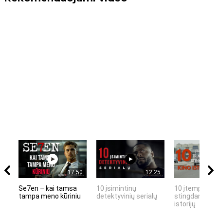
17:50
12:25
Se7en – kai tamsa
10 įsimintinų
10 įtemptų, k
tampa meno kūriniu
detektyvinių serialų
stingdančių k
istorijų