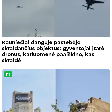
Kauniečiai danguje pastebėjo
skraidančius objektus: gyventojai įtarė
dronus, kariuomenė paaiškino, kas
skraidė
112