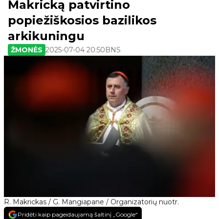
Makricką patvirtino
popiežiškosios bazilikos
arkikuningu
ŽMONĖS
2025-07-04 20:50
BNS
R. Makrickas / G. Mangiapane / Organizatorių nuotr.
Pridėti kaip pageidaujamą šaltinį „Google“