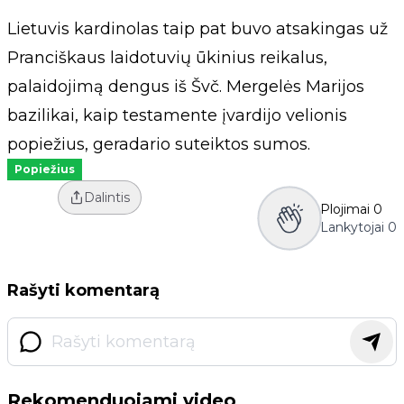
Lietuvis kardinolas taip pat buvo atsakingas už
Pranciškaus laidotuvių ūkinius reikalus,
palaidojimą dengus iš Švč. Mergelės Marijos
bazilikai, kaip testamente įvardijo velionis
popiežius, geradario suteiktos sumos.
Popiežius
Dalintis
Plojimai
0
Lankytojai
0
Rašyti komentarą
Rekomenduojami video