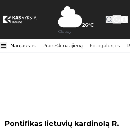
26
°C
Cloudy
Naujausios
Pranešk naujieną
Fotogalerijos
R
Pontifikas lietuvių kardinolą R.