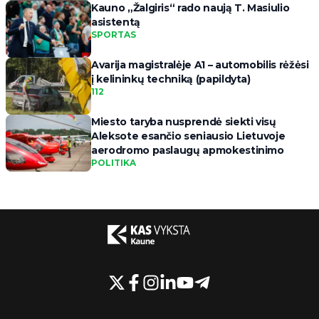
Kauno „Žalgiris“ rado naują T. Masiulio
asistentą
SPORTAS
Avarija magistralėje A1 – automobilis rėžėsi
į kelininkų techniką (papildyta)
112
Miesto taryba nusprendė siekti visų
Aleksote esančio seniausio Lietuvoje
aerodromo paslaugų apmokestinimo
POLITIKA