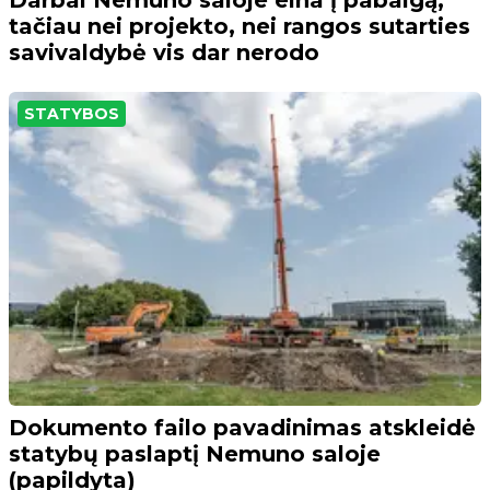
Darbai Nemuno saloje eina į pabaigą,
tačiau nei projekto, nei rangos sutarties
savivaldybė vis dar nerodo
STATYBOS
Dokumento failo pavadinimas atskleidė
statybų paslaptį Nemuno saloje
(papildyta)