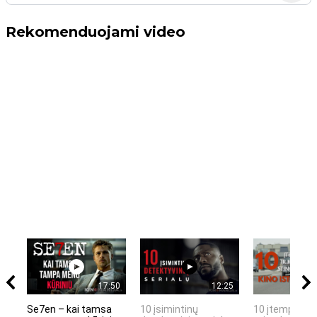
Rekomenduojami video
17:50
12:25
Se7en – kai tamsa
10 įsimintinų
10 įtemptų, k