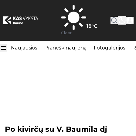
19
°C
Clear
Naujausios
Pranešk naujieną
Fotogalerijos
R
Po kivirčų su V. Baumila dj