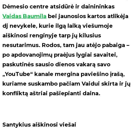
Dėmesio centre atsidūrė ir dainininkas
Vaidas Baumila
bei jaunosios kartos atlikėja
dj nevykele, kurie ilgą laiką viešumoje
aiškinosi renginyje tarp jų kilusius
nesutarimus. Rodos, tam jau atėjo pabaiga –
po apdovanojimų praėjus lygiai savaitei,
paskutinės sausio dienos vakarą savo
„YouTube“ kanale mergina paviešino įrašą,
kuriame suskambo pačiam Vaidui skirta ir jų
konfliktą aštriai pašiepianti daina.
Santykius aiškinosi viešai