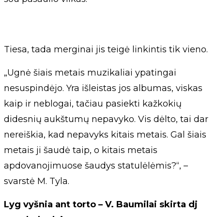
Tiesa, tada merginai jis teigė linkintis tik vieno.
„Ugnė šiais metais muzikaliai ypatingai
nesuspindėjo. Yra išleistas jos albumas, viskas
kaip ir neblogai, tačiau pasiekti kažkokių
didesnių aukštumų nepavyko. Vis dėlto, tai dar
nereiškia, kad nepavyks kitais metais. Gal šiais
metais ji šaudė taip, o kitais metais
apdovanojimuose šaudys statulėlėmis?“, –
svarstė M. Tyla.
Lyg vyšnia ant torto – V. Baumilai skirta dj