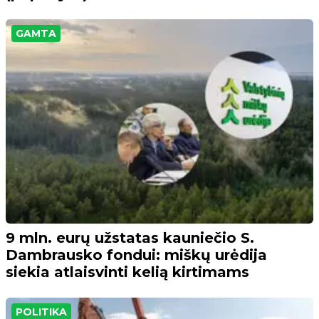
GAMTA
9 mln. eurų užstatas kauniečio S.
Dambrausko fondui: miškų urėdija
siekia atlaisvinti kelią kirtimams
POLITIKA