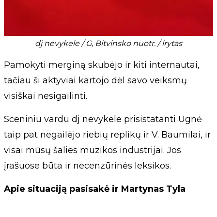
dj nevykele / G, Bitvinsko nuotr. / lrytas
Pamokyti merginą skubėjo ir kiti internautai,
tačiau ši aktyviai kartojo dėl savo veiksmų
visiškai nesigailinti.
Sceniniu vardu dj nevykele prisistatanti Ugnė
taip pat negailėjo riebių replikų ir V. Baumilai, ir
visai mūsų šalies muzikos industrijai. Jos
įrašuose būta ir necenzūrinės leksikos.
Apie situaciją pasisakė ir Martynas Tyla