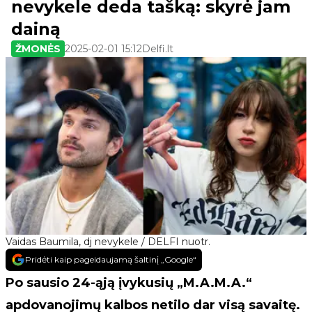
nevykele deda tašką: skyrė jam
dainą
ŽMONĖS
2025-02-01 15:12
Delfi.lt
Vaidas Baumila, dj nevykele / DELFI nuotr.
Pridėti kaip pageidaujamą šaltinį „Google“
Po sausio 24-ąją įvykusių „M.A.M.A.“
apdovanojimų kalbos netilo dar visą savaitę.