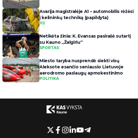
Avarija magistralėje A1 – automobilis rėžėsi
į kelininkų techniką (papildyta)
112
Netikėta žinia: K. Evansas pasirašė sutartį
su Kauno „Žalgiriu“
SPORTAS
Miesto taryba nusprendė siekti visų
Aleksote esančio seniausio Lietuvoje
aerodromo paslaugų apmokestinimo
POLITIKA