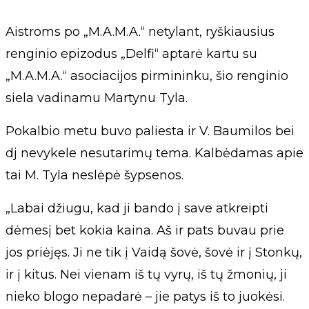
Aistroms po „M.A.M.A.“ netylant, ryškiausius
renginio epizodus „Delfi“ aptarė kartu su
„M.A.M.A.“ asociacijos pirmininku, šio renginio
siela vadinamu Martynu Tyla.
Pokalbio metu buvo paliesta ir V. Baumilos bei
dj nevykele nesutarimų tema. Kalbėdamas apie
tai M. Tyla neslėpė šypsenos.
„Labai džiugu, kad ji bando į save atkreipti
dėmesį bet kokia kaina. Aš ir pats buvau prie
jos priėjęs. Ji ne tik į Vaidą šovė, šovė ir į Stonkų,
ir į kitus. Nei vienam iš tų vyrų, iš tų žmonių, ji
nieko blogo nepadarė – jie patys iš to juokėsi.