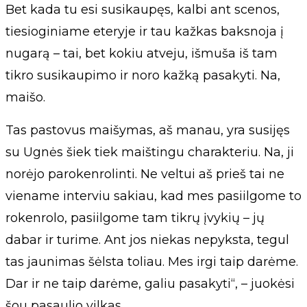
Bet kada tu esi susikaupęs, kalbi ant scenos,
tiesioginiame eteryje ir tau kažkas baksnoja į
nugarą – tai, bet kokiu atveju, išmuša iš tam
tikro susikaupimo ir noro kažką pasakyti. Na,
maišo.
Tas pastovus maišymas, aš manau, yra susijęs
su Ugnės šiek tiek maištingu charakteriu. Na, ji
norėjo parokenrolinti. Ne veltui aš prieš tai ne
viename interviu sakiau, kad mes pasiilgome to
rokenrolo, pasiilgome tam tikrų įvykių – jų
dabar ir turime. Ant jos niekas nepyksta, tegul
tas jaunimas šėlsta toliau. Mes irgi taip darėme.
Dar ir ne taip darėme, galiu pasakyti“, – juokėsi
šou pasaulio vilkas.