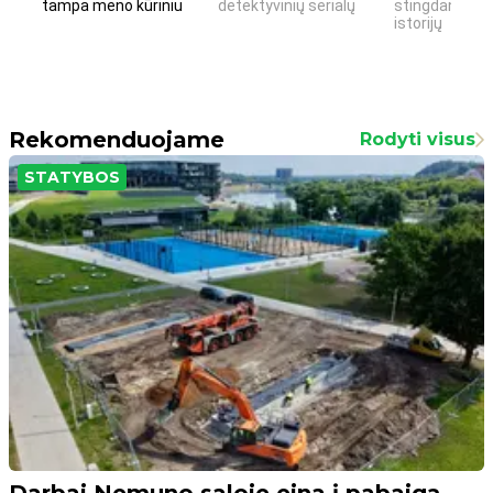
tampa meno kūriniu
detektyvinių serialų
stingdančių k
istorijų
Rekomenduojame
Rodyti visus
STATYBOS