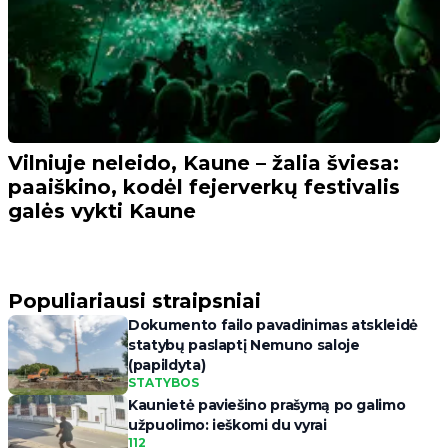
Vilniuje neleido, Kaune – žalia šviesa:
paaiškino, kodėl fejerverkų festivalis
galės vykti Kaune
Populiariausi straipsniai
Dokumento failo pavadinimas atskleidė
statybų paslaptį Nemuno saloje
(papildyta)
STATYBOS
Kaunietė paviešino prašymą po galimo
užpuolimo: ieškomi du vyrai
112