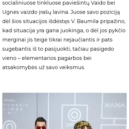
socialiniuose tinkluose paviešintų Vaido bei
Ugnės vaizdo įrašų lavina. Juose savo poziciją
dėl šios situacijos išdėstęs V. Baumila pripažino,
kad situacija yra gana juokinga, o dėl jos pykčio
merginai jis teigė tikrai nejaučiantis ir pats
sugebantis iš to pasijuokti, tačiau pasigedo
vieno – elementarios pagarbos bei
atsakomybės už savo veiksmus.