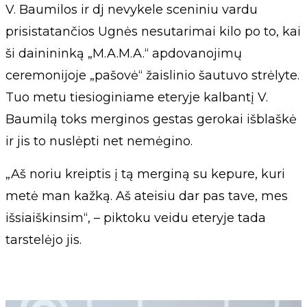
V. Baumilos ir dj nevykele sceniniu vardu
prisistatančios Ugnės nesutarimai kilo po to, kai
ši dainininką „M.A.M.A.“ apdovanojimų
ceremonijoje „pašovė“ žaislinio šautuvo strėlyte.
Tuo metu tiesioginiame eteryje kalbantį V.
Baumilą toks merginos gestas gerokai išblaškė
ir jis to nuslėpti net nemėgino.
„Aš noriu kreiptis į tą merginą su kepure, kuri
metė man kažką. Aš ateisiu dar pas tave, mes
išsiaiškinsim“, – piktoku veidu eteryje tada
tarstelėjo jis.