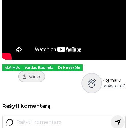
M.A.M.A.
Vaidas Baumila
Dj Nevykėlė
Dalintis
Plojimai
0
Lankytojai
0
Rašyti komentarą