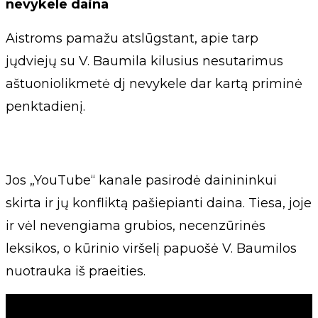
nevykele daina
Aistroms pamažu atslūgstant, apie tarp
jųdviejų su V. Baumila kilusius nesutarimus
aštuoniolikmetė dj nevykele dar kartą priminė
penktadienį.
Jos „YouTube“ kanale pasirodė dainininkui
skirta ir jų konfliktą pašiepianti daina. Tiesa, joje
ir vėl nevengiama grubios, necenzūrinės
leksikos, o kūrinio viršelį papuošė V. Baumilos
nuotrauka iš praeities.